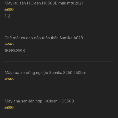
Máy lau sàn HiClean HC500B mẫu mới 2021
Rated
5.00
3
₫
out of 5
Ghế mát xa cao cấp toàn thân Sumika A828
Rated
5.00
19.990.000
₫
out of 5
Máy rửa xe công nghiệp Sumika S250 250bar
Rated
5.00
out of 5
Máy chà sàn liên hợp HiClean HC550B
Rated
5.00
out of 5