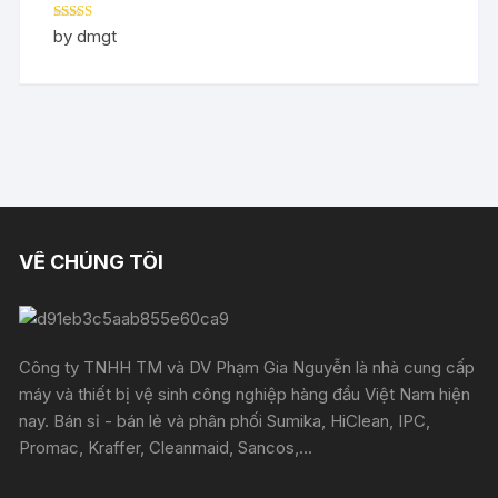
Rated
5
out
by dmgt
of 5
VỀ CHÚNG TÔI
Công ty TNHH TM và DV Phạm Gia Nguyễn là nhà cung cấp
máy và thiết bị vệ sinh công nghiệp hàng đầu Việt Nam hiện
nay. Bán sỉ - bán lẻ và phân phối Sumika, HiClean, IPC,
Promac, Kraffer, Cleanmaid, Sancos,...