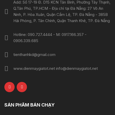
Add: Số 17-19 Đ. D15 KCN Tân Bình, Phường Tây Thạnh,
Q.Tân Phú, TP.HCM - Địa chỉ tại Đà Nẵng: 27 Võ An
Ninh, P. Hòa Xuân, Quận Cẩm Lệ, TP. Đà Nẵng - 385B
Hải Phòng, P. Tân Chính, Quận Thanh Khê, TP. Đà Nẵng
Hotline: 090.727.4444 - M: 0917.166.357 -
0906.339.685
tienthanhkd@gmail.com
www.dienmaygiatot.net info@dienmaygiatot.net
SẢN PHẨM BÁN CHẠY