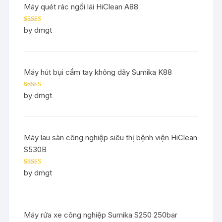
Máy quét rác ngồi lái HiClean A88
Rated
5
out
by dmgt
of 5
Máy hút bụi cầm tay không dây Sumika K88
Rated
5
out
by dmgt
of 5
Máy lau sàn công nghiệp siêu thị bệnh viện HiClean
S530B
Rated
5
out
by dmgt
of 5
Máy rửa xe công nghiệp Sumika S250 250bar