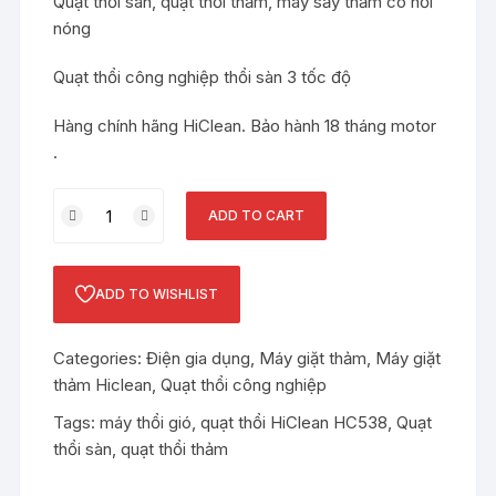
Quạt thổi sàn, quạt thổi thảm, máy sấy thảm có hơi
nóng
Quạt thổi công nghiệp thổi sàn 3 tốc độ
Hàng chính hãng HiClean. Bảo hành 18 tháng motor
.
Quạt
ADD TO CART
thổi
con
sò
ADD TO WISHLIST
HiClean
HC538
Categories:
Điện gia dụng
,
Máy giặt thảm
,
Máy giặt
quantity
thảm Hiclean
,
Quạt thổi công nghiệp
Tags:
máy thổi gió
,
quạt thổi HiClean HC538
,
Quạt
thổi sàn
,
quạt thổi thảm