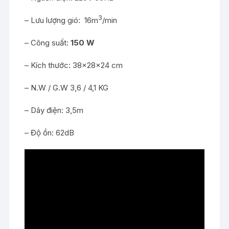
3
– Lưu lượng gió: 16m
/min
– Công suất:
150
W
– Kích thước: 38x28x24 cm
– N.W / G.W 3,6 / 4,1 KG
– Dây điện: 3,5m
– Độ ồn: 62dB