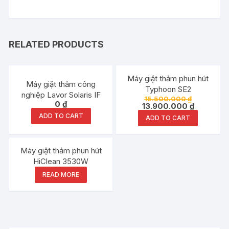
RELATED PRODUCTS
Đang ưu đãi!
Máy giặt thảm phun hút
Máy giặt thảm công
Typhoon SE2
nghiệp Lavor Solaris IF
15.500.000
₫
0
₫
13.900.000
₫
ADD TO CART
ADD TO CART
Máy giặt thảm phun hút
HiClean 3530W
READ MORE