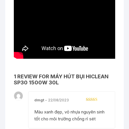
1 REVIEW FOR
MÁY HÚT BỤI HICLEAN
SP30 1500W 30L
dmgt
–
22/08/2023
Rated
5
out
of 5
Màu xanh đẹp, vỏ nhựa nguyên sinh
tốt cho môi trường chống rỉ sét