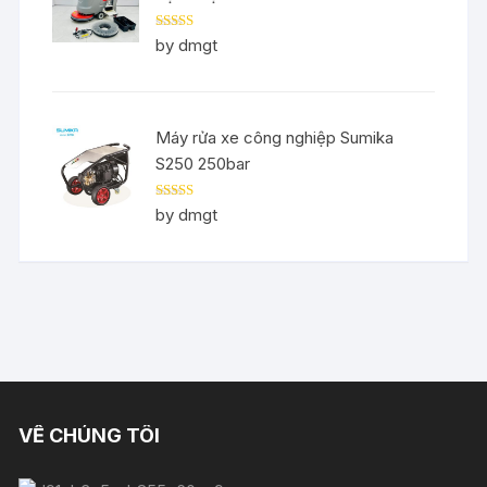
Rated
5
out
by dmgt
of 5
Máy rửa xe công nghiệp Sumika
S250 250bar
Rated
5
out
by dmgt
of 5
VỀ CHÚNG TÔI