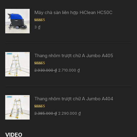
Máy chà sàn liên hợp HiClean HC50C
Rated
5.00
3
₫
out of 5
Thang nhôm trượt chữ A Jumbo A405
Rated
5.00
2.930.000
₫
2.710.000
₫
out of 5
Thang nhôm trượt chữ A Jumbo A404
Rated
5.00
2.385.000
₫
2.290.000
₫
out of 5
VIDEO