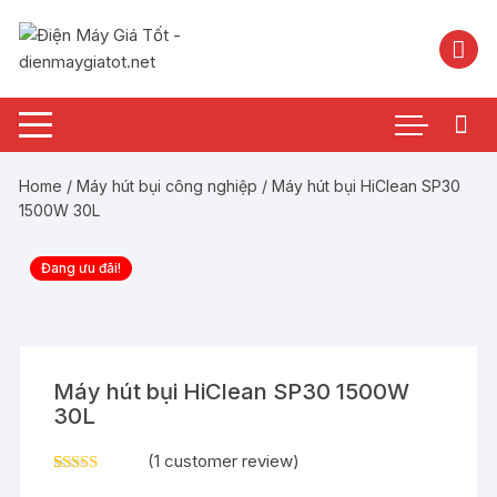
Chuyển
tới
nội
dung
Home
/
Máy hút bụi công nghiệp
/ Máy hút bụi HiClean SP30
1500W 30L
Đang ưu đãi!
Máy hút bụi HiClean SP30 1500W
30L
(
1
customer review)
Rated
1
5.00