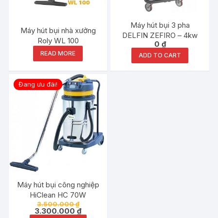
Máy hút bụi 3 pha
Máy hút bụi nhà xưởng
DELFIN ZEFIRO – 4kw
Roly WL 100
0
₫
READ MORE
ADD TO CART
Đang ưu đãi!
Máy hút bụi công nghiệp
HiClean HC 70W
3.500.000
₫
3.300.000
₫