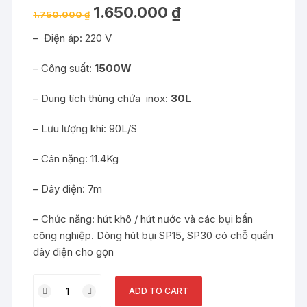
out of 5
1.650.000
₫
based on
1.750.000
₫
customer
rating
– Điện áp: 220 V
– Công suất:
1500W
– Dung tích thùng chứa inox:
30L
– Lưu lượng khí: 90L/S
– Cân nặng: 11.4Kg
– Dây điện: 7m
– Chức năng: hút khô / hút nước và các bụi bẩn
công nghiệp. Dòng hút bụi SP15, SP30 có chỗ quấn
dây điện cho gọn
Máy
ADD TO CART
hút