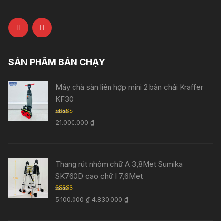
SẢN PHẨM BÁN CHẠY
Máy chà sàn liên hợp mini 2 bàn chải Kraffer
KF30
Rated
5.00
21.000.000
₫
out of 5
Thang rút nhôm chữ A 3,8Met Sumika
SK760D cao chữ I 7,6Met
Rated
5.00
5.100.000
₫
4.830.000
₫
out of 5