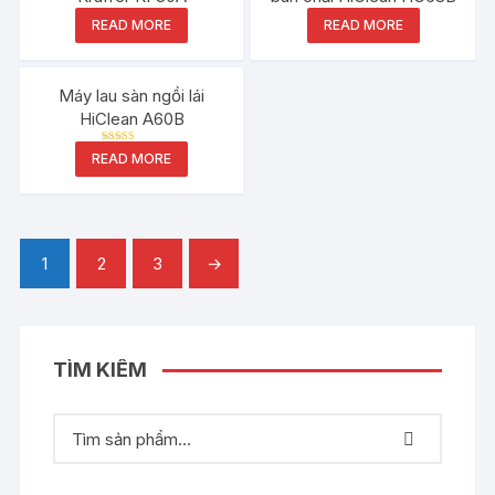
READ MORE
READ MORE
Máy lau sàn ngồi lái
HiClean A60B
Rated
READ MORE
5.00
out of 5
1
2
3
→
TÌM KIẾM