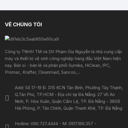
VỀ CHÚNG TÔI
Công ty TNHH TM và DV Phạm Gia Nguyễn là nhà cung cấp
máy và thiết bị vệ sinh công nghiệp hàng đầu Việt Nam hiện
nay. Bán sỉ - bán lẻ và phân phối Sumika, HiClean, IPC,
Promac, Kraffer, Cleanmaid, Sancos,...
Add: Số 17-19 Đ. D15 KCN Tân Bình, Phường Tây Thạnh,
Q.Tân Phú, TP.HCM - Địa chỉ tại Đà Nẵng: 27 Võ An
Ninh, P. Hòa Xuân, Quận Cẩm Lệ, TP. Đà Nẵng - 385B
Hải Phòng, P. Tân Chính, Quận Thanh Khê, TP. Đà Nẵng
Hotline: 090.727.4444 - M: 0917.166.357 -