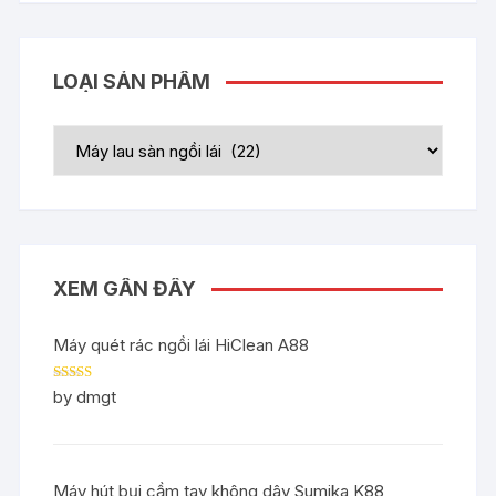
LOẠI SẢN PHẨM
XEM GẦN ĐÂY
Máy quét rác ngồi lái HiClean A88
Rated
5
out
by dmgt
of 5
Máy hút bụi cầm tay không dây Sumika K88