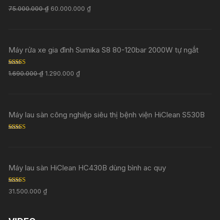
Rated
5.00
75.000.000
₫
60.000.000
₫
out of 5
Máy rửa xe gia đình Sumika S8 80-120bar 2000W tự ngắt
Rated
5.00
1.690.000
₫
1.290.000
₫
out of 5
Máy lau sàn công nghiệp siêu thị bệnh viện HiClean S530B
Rated
5.00
out of 5
Máy lau sàn HiClean HC430B dùng bình ac quy
Rated
5.00
31.500.000
₫
out of 5