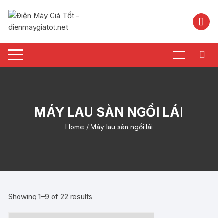
Chuyển
tới
nội
dung
MÁY LAU SÀN NGỒI LÁI
Home
/ Máy lau sàn ngồi lái
Showing 1–9 of 22 results