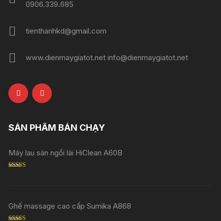
0906.339.685
tienthanhkd@gmail.com
www.dienmaygiatot.net info@dienmaygiatot.net
SẢN PHẨM BÁN CHẠY
Máy lau sàn ngồi lái HiClean A60B
Rated
5.00
out of 5
Ghế massage cao cấp Sumika A868