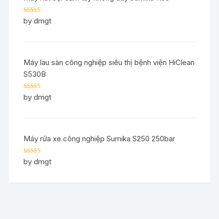
Rated
5
out
by dmgt
of 5
Máy lau sàn công nghiệp siêu thị bệnh viện HiClean
S530B
Rated
5
out
by dmgt
of 5
Máy rửa xe công nghiệp Sumika S250 250bar
Rated
5
out
by dmgt
of 5