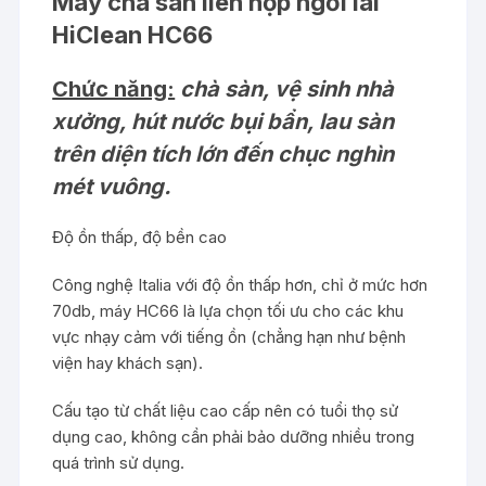
Máy chà sàn liên hợp ngồi lái
HiClean
HC66
Chức năng:
chà sàn, vệ sinh nhà
xưởng, hút nước bụi bẩn, lau sàn
trên diện tích lớn đến chục nghìn
mét vuông.
Độ ồn thấp, độ bền cao
Công nghệ Italia với độ ồn thấp hơn, chỉ ở mức hơn
70db, máy HC66 là lựa chọn tối ưu cho các khu
vực nhạy cảm với tiếng ồn (chẳng hạn như bệnh
viện hay khách sạn).
Cấu tạo từ chất liệu cao cấp nên có tuổi thọ sử
dụng cao, không cần phải bảo dưỡng nhiều trong
quá trình sử dụng.