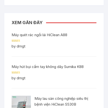
XEM GẦN ĐÂY
Máy quét rác ngồi lái HiClean A88
Rated
5
out
by dmgt
of 5
Máy hút bụi cầm tay không dây Sumika K88
Rated
5
out
by dmgt
of 5
Máy lau sàn công nghiệp siêu thị
bệnh viện HiClean S530B