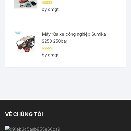
Rated
5
out
by dmgt
of 5
Máy rửa xe công nghiệp Sumika
S250 250bar
Rated
5
out
by dmgt
of 5
VỀ CHÚNG TÔI