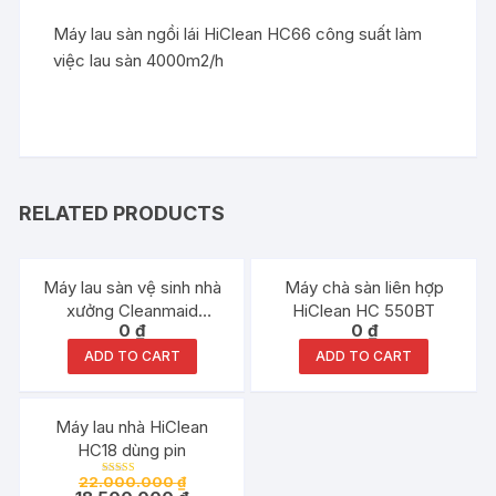
Máy lau sàn ngồi lái HiClean HC66 công suất làm
việc lau sàn 4000m2/h
RELATED PRODUCTS
Máy lau sàn vệ sinh nhà
Máy chà sàn liên hợp
xưởng Cleanmaid
HiClean HC 550BT
0
₫
0
₫
TT70BT
ADD TO CART
ADD TO CART
Đang ưu đãi!
Máy lau nhà HiClean
HC18 dùng pin
22.000.000
₫
Rated
5.00