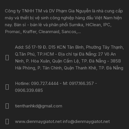
Công ty TNHH TM và DV Phạm Gia Nguyễn là nhà cung cấp
máy và thiết bị vệ sinh công nghiệp hàng đầu Việt Nam hiện
nay. Bán sỉ - bán lẻ và phân phối Sumika, HiClean, IPC,
Promac, Kraffer, Cleanmaid, Sancos,...
Add: Số 17-19 Đ. D15 KCN Tân Bình, Phường Tây Thạnh,
Q.Tân Phú, TP.HCM - Địa chỉ tại Đà Nẵng: 27 Võ An
Ninh, P. Hòa Xuân, Quận Cẩm Lệ, TP. Đà Nẵng - 385B
Hải Phòng, P. Tân Chính, Quận Thanh Khê, TP. Đà Nẵng
Hotline: 090.727.4444 - M: 0917.166.357 -
0906.339.685
tienthanhkd@gmail.com
www.dienmaygiatot.net info@dienmaygiatot.net