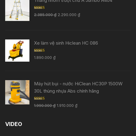
Thang nhôm trượt chữ A Jumbo A404
Rated
5.00
2.385.000
₫
2.290.000
₫
out of 5
Xe làm vệ sinh Hiclean HC 086
Rated
5.00
1.890.000
₫
out of 5
Máy hút bụi - nước HiClean HC30P 1500W
30L thùng nhựa Abs chính hãng
Rated
5.00
1.990.000
₫
1.910.000
₫
out of 5
VIDEO