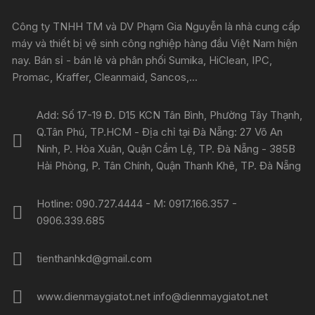
Công ty TNHH TM và DV Phạm Gia Nguyễn là nhà cung cấp
máy và thiết bị vệ sinh công nghiệp hàng đầu Việt Nam hiện
nay. Bán sỉ - bán lẻ và phân phối Sumika, HiClean, IPC,
Promac, Kraffer, Cleanmaid, Sancos,...
Add: Số 17-19 Đ. D15 KCN Tân Bình, Phường Tây Thạnh,
Q.Tân Phú, TP.HCM - Địa chỉ tại Đà Nẵng: 27 Võ An
Ninh, P. Hòa Xuân, Quận Cẩm Lệ, TP. Đà Nẵng - 385B
Hải Phòng, P. Tân Chính, Quận Thanh Khê, TP. Đà Nẵng
Hotline: 090.727.4444 - M: 0917.166.357 -
0906.339.685
tienthanhkd@gmail.com
www.dienmaygiatot.net info@dienmaygiatot.net