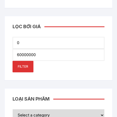
LỌC BỞI GIÁ
Min
price
Max
price
FILTER
LOẠI SẢN PHẨM