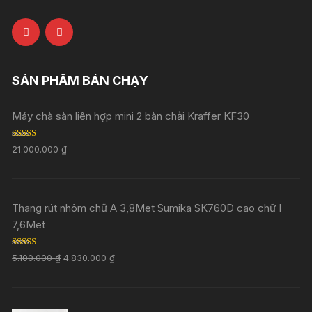
SẢN PHẨM BÁN CHẠY
Máy chà sàn liên hợp mini 2 bàn chải Kraffer KF30
Rated
5.00
21.000.000
₫
out of 5
Thang rút nhôm chữ A 3,8Met Sumika SK760D cao chữ I
7,6Met
Rated
5.00
5.100.000
₫
4.830.000
₫
out of 5