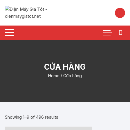
Chuyển
tới
nội
dung
CỬA HÀNG
Home
/ Cửa hàng
Showing 1–9 of 496 results