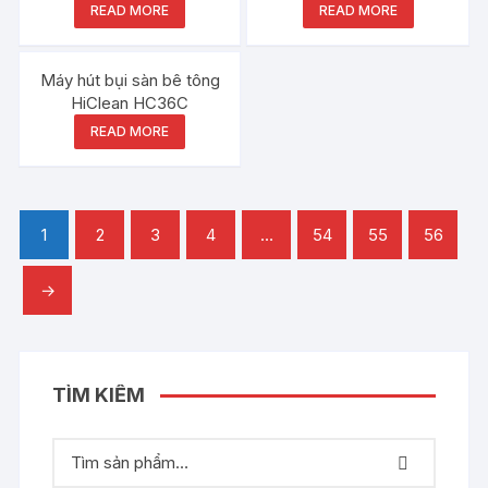
NEW
NEW
READ MORE
READ MORE
Máy hút bụi sàn bê tông
HiClean HC36C
READ MORE
1
2
3
4
…
54
55
56
→
TÌM KIẾM