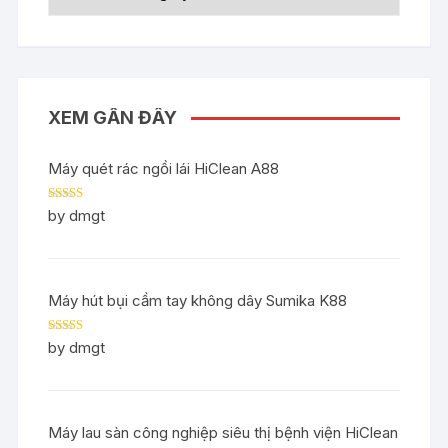
XEM GẦN ĐÂY
Máy quét rác ngồi lái HiClean A88
Rated
5
out
by dmgt
of 5
Máy hút bụi cầm tay không dây Sumika K88
Rated
5
out
by dmgt
of 5
Máy lau sàn công nghiệp siêu thị bệnh viện HiClean