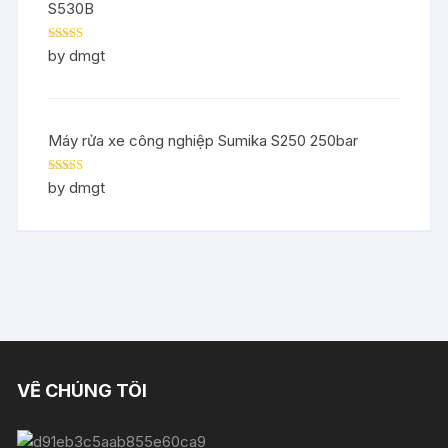
S530B
Rated
5
out
by dmgt
of 5
Máy rửa xe công nghiệp Sumika S250 250bar
Rated
5
out
by dmgt
of 5
VỀ CHÚNG TÔI