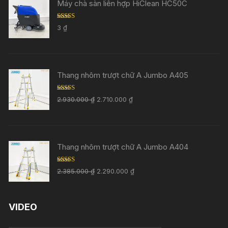
Máy chà sàn liên hợp HiClean HC50C
Rated
5.00
3
₫
out of 5
Thang nhôm trượt chữ A Jumbo A405
Rated
5.00
2.930.000
₫
2.710.000
₫
out of 5
Thang nhôm trượt chữ A Jumbo A404
Rated
5.00
2.385.000
₫
2.290.000
₫
out of 5
VIDEO