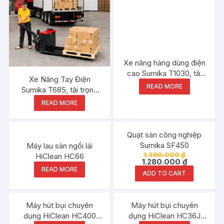
Xe nâng hàng dùng điện
cao Sumika T1030, tải
Xe Nâng Tay Điện
trọng nâng 1 tấn
READ MORE
Sumika T685, tải trọng
3000kg
READ MORE
Đang ưu đãi!
Quạt sàn công nghiệp
Sumika SF450
Máy lau sàn ngồi lái
1.390.000
₫
HiClean HC66
1.280.000
₫
READ MORE
ADD TO CART
Máy hút bụi chuyên
Máy hút bụi chuyên
dụng HiClean HC400
dụng HiClean HC36J