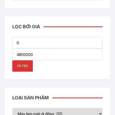
LỌC BỞI GIÁ
Min
price
Max
price
FILTER
LOẠI SẢN PHẨM