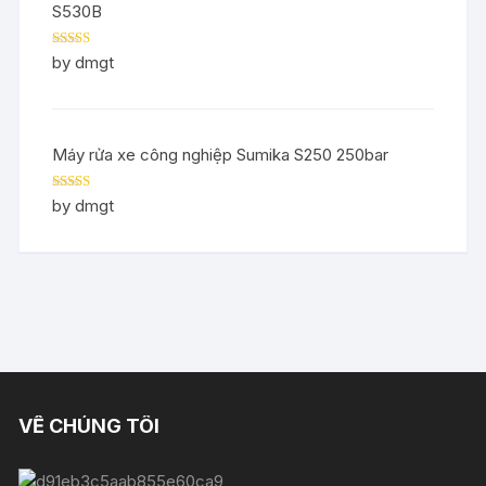
S530B
Rated
5
out
by dmgt
of 5
Máy rửa xe công nghiệp Sumika S250 250bar
Rated
5
out
by dmgt
of 5
VỀ CHÚNG TÔI