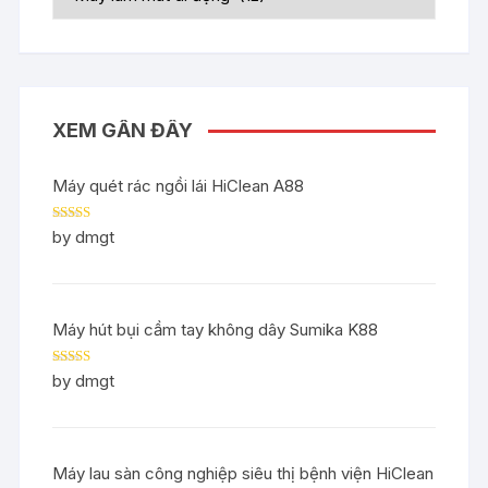
XEM GẦN ĐÂY
Máy quét rác ngồi lái HiClean A88
Rated
5
out
by dmgt
of 5
Máy hút bụi cầm tay không dây Sumika K88
Rated
5
out
by dmgt
of 5
Máy lau sàn công nghiệp siêu thị bệnh viện HiClean