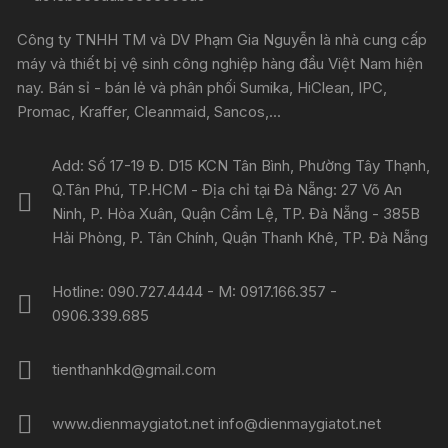
Công ty TNHH TM và DV Phạm Gia Nguyễn là nhà cung cấp
máy và thiết bị vệ sinh công nghiệp hàng đầu Việt Nam hiện
nay. Bán sỉ - bán lẻ và phân phối Sumika, HiClean, IPC,
Promac, Kraffer, Cleanmaid, Sancos,...
Add: Số 17-19 Đ. D15 KCN Tân Bình, Phường Tây Thạnh,
Q.Tân Phú, TP.HCM - Địa chỉ tại Đà Nẵng: 27 Võ An
Ninh, P. Hòa Xuân, Quận Cẩm Lệ, TP. Đà Nẵng - 385B
Hải Phòng, P. Tân Chính, Quận Thanh Khê, TP. Đà Nẵng
Hotline: 090.727.4444 - M: 0917.166.357 -
0906.339.685
tienthanhkd@gmail.com
www.dienmaygiatot.net info@dienmaygiatot.net