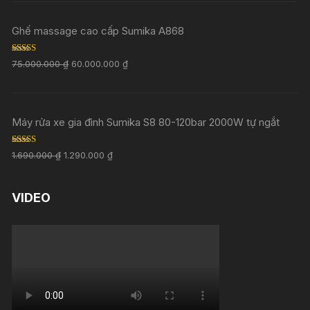
Ghế massage cao cấp Sumika A868
Rated
5.00
75.000.000
₫
60.000.000
₫
out of 5
Máy rửa xe gia đình Sumika S8 80-120bar 2000W tự ngắt
Rated
5.00
1.690.000
₫
1.290.000
₫
out of 5
VIDEO