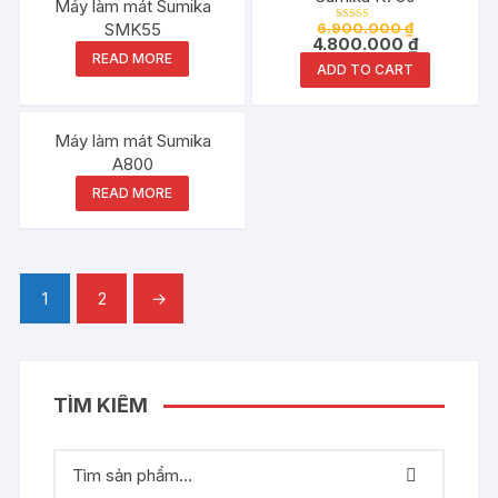
Máy làm mát Sumika
SMK55
6.900.000
₫
Rated
4.800.000
₫
5.00
out of 5
READ MORE
ADD TO CART
Máy làm mát Sumika
A800
READ MORE
1
2
→
TÌM KIẾM