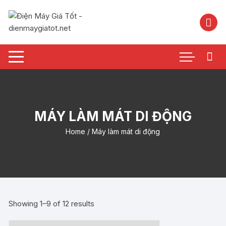
Chuyển
tới
nội
dung
MÁY LÀM MÁT DI ĐỘNG
Home
/ Máy làm mát di động
Showing 1–9 of 12 results