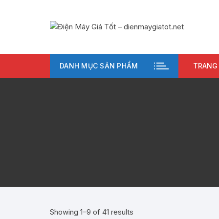
Chuyển
tới
nội
dung
DANH MỤC SẢN PHẨM
TRANG
Showing 1–9 of 41 results