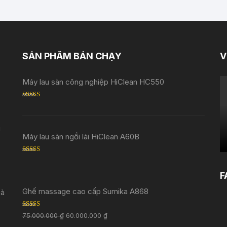
SẢN PHẨM BÁN CHẠY
V
Máy lau sàn công nghiệp HiClean HC550
Rated
5.00
out of 5
i
Máy lau sàn ngồi lái HiClean A60B
Rated
5.00
out of 5
F
Ghế massage cao cấp Sumika A868
Đà
Rated
5.00
75.000.000
₫
60.000.000
₫
out of 5