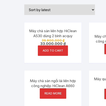
Đang ưu đãi!
Máy chà sàn liên hợp HiClean
A530 dùng 2 bình acquy
Máy chà
39.900.000
₫
công 
33.000.000
₫
ADD TO CART
Máy qué
Máy chà sàn ngồi lái liên hợp
công nghiệp HiClean A660
READ MORE