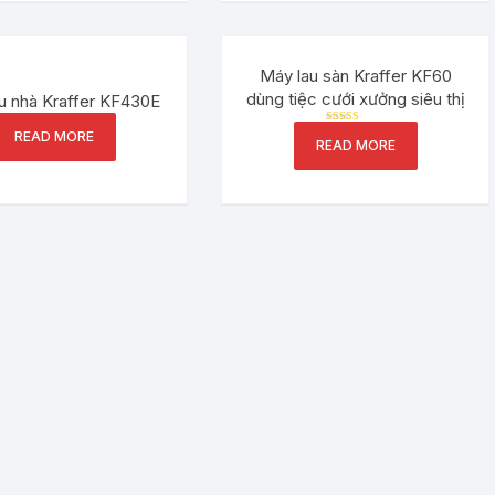
Máy lau sàn Kraffer KF60
dùng tiệc cưới xưởng siêu thị
u nhà Kraffer KF430E
Rated
READ MORE
READ MORE
5.00
out of 5