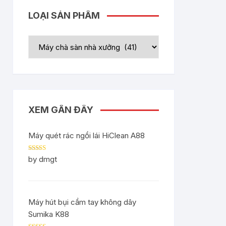
LOẠI SẢN PHẨM
XEM GẦN ĐÂY
Máy quét rác ngồi lái HiClean A88
Rated
5
out
by dmgt
of 5
Máy hút bụi cầm tay không dây
Sumika K88