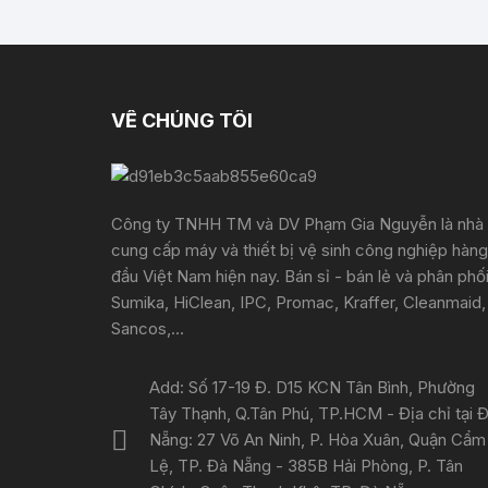
VỀ CHÚNG TÔI
Công ty TNHH TM và DV Phạm Gia Nguyễn là nhà
cung cấp máy và thiết bị vệ sinh công nghiệp hàng
đầu Việt Nam hiện nay. Bán sỉ - bán lẻ và phân phố
Sumika, HiClean, IPC, Promac, Kraffer, Cleanmaid,
Sancos,...
Add: Số 17-19 Đ. D15 KCN Tân Bình, Phường
Tây Thạnh, Q.Tân Phú, TP.HCM - Địa chỉ tại 
Nẵng: 27 Võ An Ninh, P. Hòa Xuân, Quận Cẩm
Lệ, TP. Đà Nẵng - 385B Hải Phòng, P. Tân