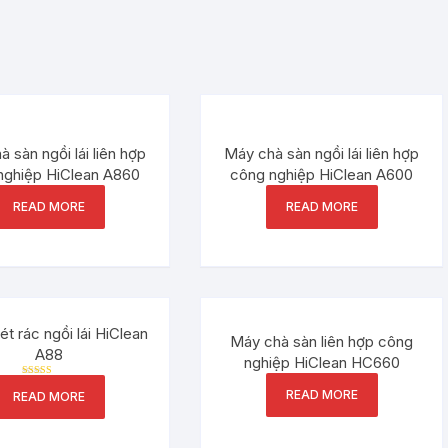
 sàn ngồi lái liên hợp
Máy chà sàn ngồi lái liên hợp
nghiệp HiClean A860
công nghiệp HiClean A600
READ MORE
READ MORE
t rác ngồi lái HiClean
Máy chà sàn liên hợp công
A88
nghiệp HiClean HC660
Rated
READ MORE
READ MORE
5.00
out of 5