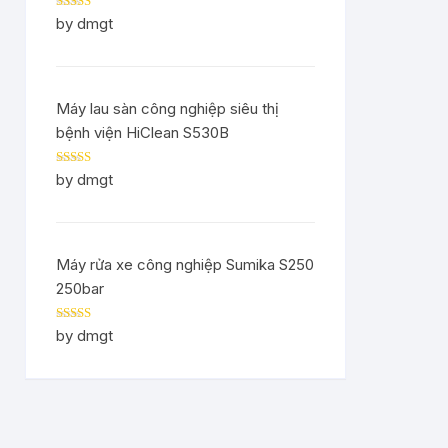
Rated
5
out
by dmgt
of 5
Máy lau sàn công nghiệp siêu thị
bệnh viện HiClean S530B
Rated
5
out
by dmgt
of 5
Máy rửa xe công nghiệp Sumika S250
250bar
Rated
5
out
by dmgt
of 5