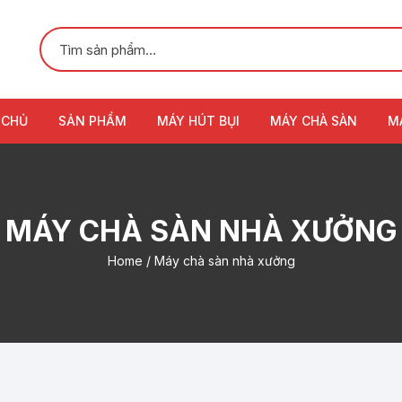
 CHỦ
SẢN PHẨM
MÁY HÚT BỤI
MÁY CHÀ SÀN
M
MÁY CHÀ SÀN NHÀ XƯỞNG
Home
/ Máy chà sàn nhà xưởng