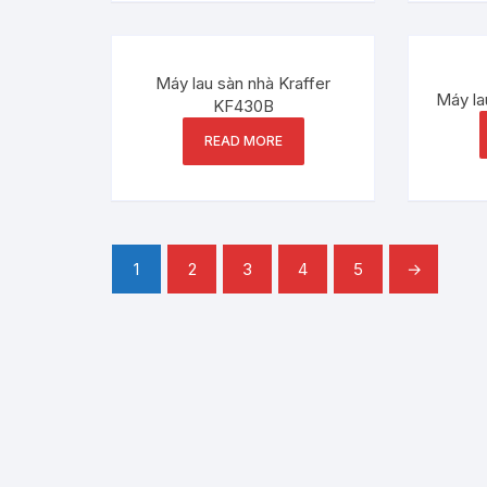
Máy lau sàn nhà Kraffer
Máy la
KF430B
READ MORE
1
2
3
4
5
→