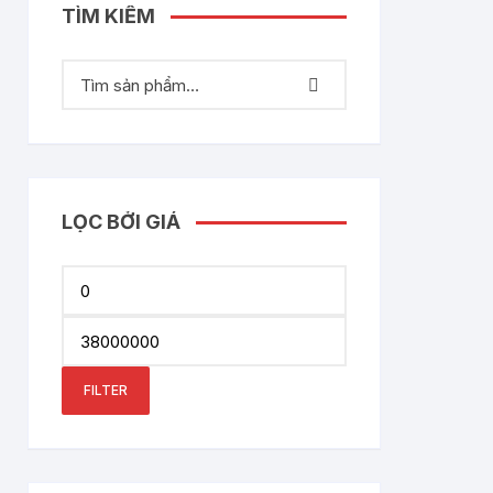
TÌM KIẾM
LỌC BỞI GIÁ
Min
price
Max
price
FILTER