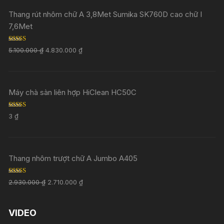
Thang rút nhôm chữ A 3,8Met Sumika SK760D cao chữ I
7,6Met
Rated
5.00
5.100.000
₫
4.830.000
₫
out of 5
Máy chà sàn liên hợp HiClean HC50C
Rated
5.00
3
₫
out of 5
Thang nhôm trượt chữ A Jumbo A405
Rated
5.00
2.930.000
₫
2.710.000
₫
out of 5
VIDEO