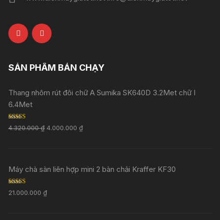
SẢN PHẨM BÁN CHẠY
Thang nhôm rút đôi chữ A Sumika SK640D 3.2Met chữ I
6.4Met
Rated
5.00
4.320.000
₫
4.000.000
₫
out of 5
Máy chà sàn liên hợp mini 2 bàn chải Kraffer KF30
Rated
5.00
21.000.000
₫
out of 5