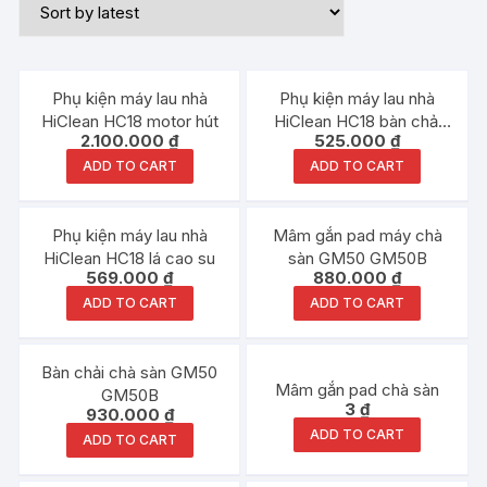
Phụ kiện máy lau nhà
Phụ kiện máy lau nhà
HiClean HC18 motor hút
HiClean HC18 bàn chải
2.100.000
₫
525.000
₫
chà sàn
ADD TO CART
ADD TO CART
Phụ kiện máy lau nhà
Mâm gắn pad máy chà
HiClean HC18 lá cao su
sàn GM50 GM50B
569.000
₫
880.000
₫
ADD TO CART
ADD TO CART
Bàn chải chà sàn GM50
Mâm gắn pad chà sàn
GM50B
3
₫
930.000
₫
ADD TO CART
ADD TO CART