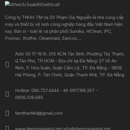
Công ty TNHH TM và DV Phạm Gia Nguyễn là nhà cung cấp
máy và thiết bị vệ sinh công nghiệp hàng đầu Việt Nam hiện
nay. Bán sỉ - bán lẻ và phân phối Sumika, HiClean, IPC,
Promac, Kraffer, Cleanmaid, Sancos,...
Add: Số 17-19 Đ. D15 KCN Tân Bình, Phường Tây Thạnh,
Q.Tân Phú, TP.HCM - Địa chỉ tại Đà Nẵng: 27 Võ An
Ninh, P. Hòa Xuân, Quận Cẩm Lệ, TP. Đà Nẵng - 385B
Hải Phòng, P. Tân Chính, Quận Thanh Khê, TP. Đà Nẵng
Hotline: 090.727.4444 - M: 0917.166.357 -
0906.339.685
tienthanhkd@gmail.com
www.dienmaygiatot.net info@dienmaygiatot.net