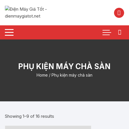
Chuyển
tới
nội
dung
PHỤ KIỆN MÁY CHÀ SÀN
Home
/ Phụ kiện máy chà sàn
Showing 1–9 of 16 results