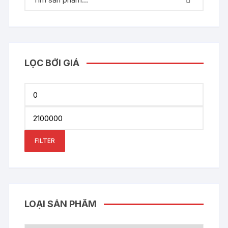
LỌC BỞI GIÁ
Min
price
Max
price
FILTER
LOẠI SẢN PHẨM