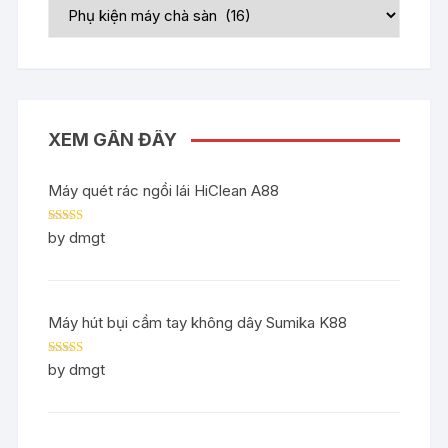
XEM GẦN ĐÂY
Máy quét rác ngồi lái HiClean A88
Rated
5
out
by dmgt
of 5
Máy hút bụi cầm tay không dây Sumika K88
Rated
5
out
by dmgt
of 5