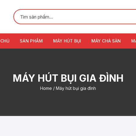
 CHỦ
SẢN PHẨM
MÁY HÚT BỤI
MÁY CHÀ SÀN
M
MÁY HÚT BỤI GIA ĐÌNH
Home
/ Máy hút bụi gia đình