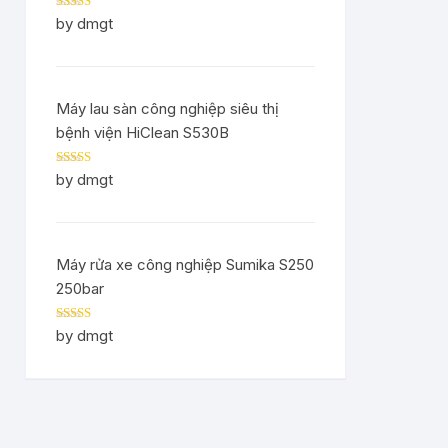
Rated
5
out
by dmgt
of 5
Máy lau sàn công nghiệp siêu thị
bệnh viện HiClean S530B
Rated
5
out
by dmgt
of 5
Máy rửa xe công nghiệp Sumika S250
250bar
Rated
5
out
by dmgt
of 5