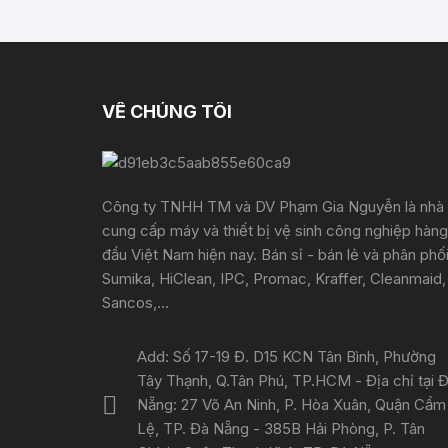
VỀ CHÚNG TÔI
Công ty TNHH TM và DV Phạm Gia Nguyễn là nhà
cung cấp máy và thiết bị vệ sinh công nghiệp hàng
đầu Việt Nam hiện nay. Bán sỉ - bán lẻ và phân phố
Sumika, HiClean, IPC, Promac, Kraffer, Cleanmaid,
Sancos,...
Add: Số 17-19 Đ. D15 KCN Tân Bình, Phường
Tây Thạnh, Q.Tân Phú, TP.HCM - Địa chỉ tại 
Nẵng: 27 Võ An Ninh, P. Hòa Xuân, Quận Cẩm
Lệ, TP. Đà Nẵng - 385B Hải Phòng, P. Tân