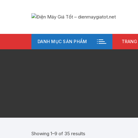
Chuyển
tới
nội
dung
DANH MỤC SẢN PHẨM
TRANG
Showing 1–9 of 35 results