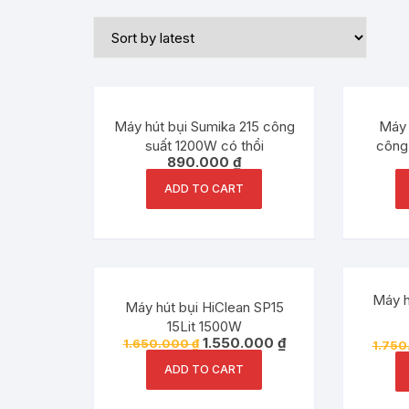
Máy hút bụi Sumika 215 công
Máy 
suất 1200W có thổi
công
890.000
₫
ADD TO CART
Đang ưu đãi!
Máy h
Máy hút bụi HiClean SP15
15Lit 1500W
1.550.000
₫
1.650.000
₫
1.75
ADD TO CART