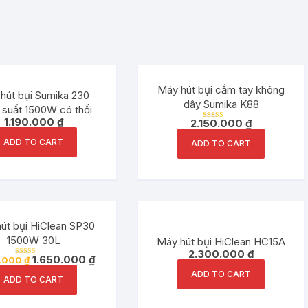
Máy hút bụi cầm tay không
hút bụi Sumika 230
dây Sumika K88
 suất 1500W có thổi
1.190.000
₫
2.150.000
₫
Rated
5.00
out of 5
ADD TO CART
ADD TO CART
Đang ưu đãi!
út bụi HiClean SP30
1500W 30L
Máy hút bụi HiClean HC15A
2.300.000
₫
1.650.000
₫
0.000
₫
Rated
5.00
ADD TO CART
out of 5
ADD TO CART