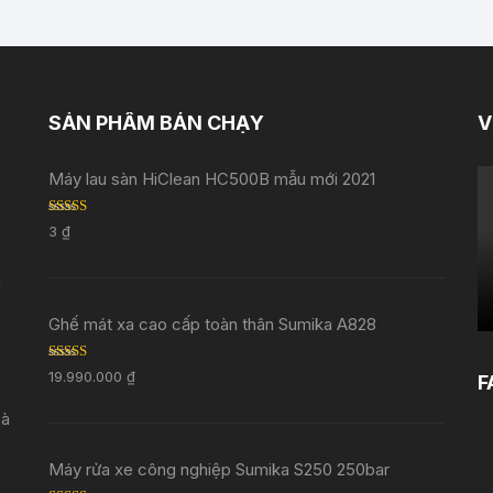
SẢN PHẨM BÁN CHẠY
V
Máy lau sàn HiClean HC500B mẫu mới 2021
Rated
5.00
3
₫
out of 5
i
Ghế mát xa cao cấp toàn thân Sumika A828
Rated
5.00
19.990.000
₫
F
out of 5
Đà
Máy rửa xe công nghiệp Sumika S250 250bar