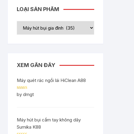
LOẠI SẢN PHẨM
XEM GẦN ĐÂY
Máy quét rác ngồi lái HiClean A88
Rated
5
out
by dmgt
of 5
Máy hút bụi cầm tay không dây
Sumika K88