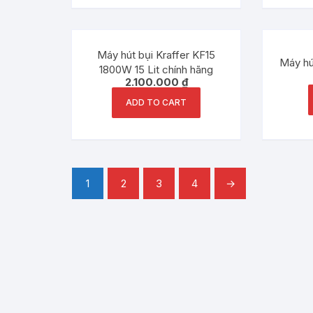
Máy hút bụi Kraffer KF15
Máy hút
1800W 15 Lit chính hãng
2.100.000
₫
ADD TO CART
1
2
3
4
→