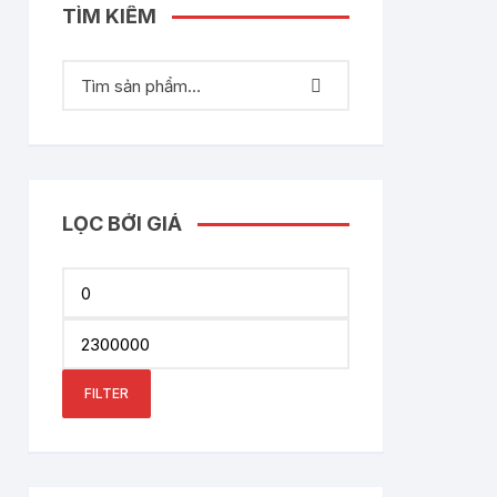
TÌM KIẾM
LỌC BỞI GIÁ
Min
price
Max
price
FILTER