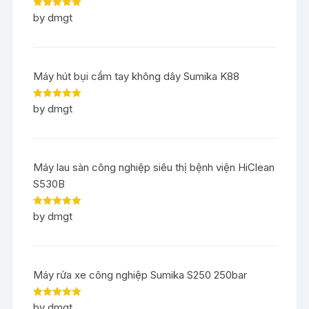
Rated
5
out
by dmgt
of 5
Máy hút bụi cầm tay không dây Sumika K88
Rated
5
out
by dmgt
of 5
Máy lau sàn công nghiệp siêu thị bệnh viện HiClean
S530B
Rated
5
out
by dmgt
of 5
Máy rửa xe công nghiệp Sumika S250 250bar
Rated
5
out
by dmgt