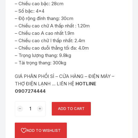
– Chiều cao bậc: 28cm
– Số bậc: 4×4
– Độ rộng đỉnh thang: 30cm
– Chiều cao chữ A thấp nhất : 1.20m
– Chiều cao A cao nhất 1.9m
– Chiều cao chữ I thấp nhất: 2.4m
– Chiều cao duỗi thẳng tối đa: 4.0m
– Trọng lượng thang: 9.8kg
– Tải trọng thang: 300kg
GIÁ PHÂN PHỔI SỈ – CỬA HÀNG – ĐIỆN MÁY –
THỢ ĐIỆN LẠNH … LIÊN HỆ
HOTLINE
0907274444
Thang
ADD TO CART
nhôm
trượt
chữ
ADD TO WISHLIST
A