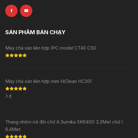
SẢN PHẨM BÁN CHẠY
Máy chà sàn liên hợp IPC model CT40 C50
Rated
5.00
out of 5
Máy chà sàn liên hợp mini HiClean HC201
Rated
5.00
3
₫
out of 5
Thang nhôm rút đôi chữ A Sumika SK640D 3.2Met chữ I
6.4Met