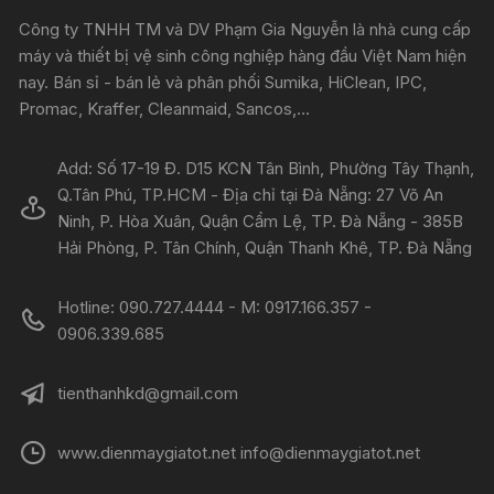
Công ty TNHH TM và DV Phạm Gia Nguyễn là nhà cung cấp
máy và thiết bị vệ sinh công nghiệp hàng đầu Việt Nam hiện
nay. Bán sỉ - bán lẻ và phân phối Sumika, HiClean, IPC,
Promac, Kraffer, Cleanmaid, Sancos,...
Add: Số 17-19 Đ. D15 KCN Tân Bình, Phường Tây Thạnh,
Q.Tân Phú, TP.HCM - Địa chỉ tại Đà Nẵng: 27 Võ An
Ninh, P. Hòa Xuân, Quận Cẩm Lệ, TP. Đà Nẵng - 385B
Hải Phòng, P. Tân Chính, Quận Thanh Khê, TP. Đà Nẵng
Hotline: 090.727.4444 - M: 0917.166.357 -
0906.339.685
tienthanhkd@gmail.com
www.dienmaygiatot.net info@dienmaygiatot.net