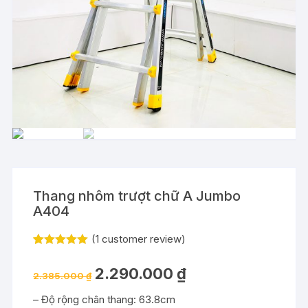
Thang nhôm trượt chữ A Jumbo
A404
(
1
customer review)
Rated
1
5.00
out of 5
2.290.000
₫
based on
2.385.000
₫
customer
rating
– Độ rộng chân thang: 63.8cm