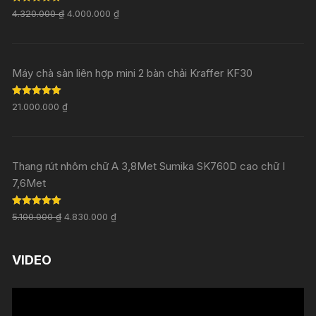
Rated
5.00
4.320.000
₫
4.000.000
₫
out of 5
Máy chà sàn liên hợp mini 2 bàn chải Kraffer KF30
Rated
5.00
21.000.000
₫
out of 5
Thang rút nhôm chữ A 3,8Met Sumika SK760D cao chữ I
7,6Met
Rated
5.00
5.100.000
₫
4.830.000
₫
out of 5
VIDEO
Trình
chơi