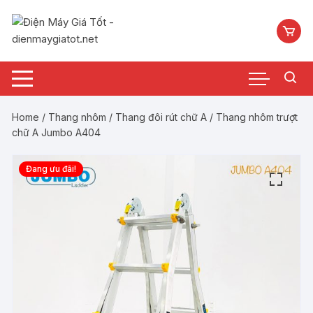
Chuyển
tới
nội
dung
Home
/
Thang nhôm
/
Thang đôi rút chữ A
/ Thang nhôm trượt
chữ A Jumbo A404
Đang ưu đãi!