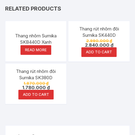
RELATED PRODUCTS
Đang ưu đãi!
Thang rút nhôm đôi
Sumika SK440D
Thang nhôm Sumika
2.990.000
₫
SKB440D Xanh
2.840.000
₫
READ MORE
ADD TO CART
Đang ưu đãi!
Thang rút nhôm đôi
Sumika SK380D
1.870.000
₫
1.780.000
₫
ADD TO CART