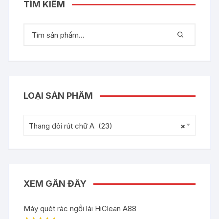
TÌM KIẾM
LOẠI SẢN PHẨM
Thang đôi rút chữ A (23)
×
XEM GẦN ĐÂY
Máy quét rác ngồi lái HiClean A88