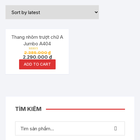
Đang ưu đãi!
Thang nhôm trượt chữ A
Jumbo A404
2.385.000
₫
Rated
2.290.000
₫
5.00
out of 5
ADD TO CART
TÌM KIẾM