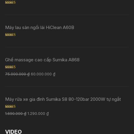
Rated
5.00
out of 5
Máy lau sàn ngồi lái HiClean A60B
Rated
5.00
out of 5
Ghế massage cao cấp Sumika A868
Rated
5.00
75.000.000
₫
60.000.000
₫
out of 5
Máy rửa xe gia đình Sumika S8 80-120bar 2000W tự ngắt
Rated
5.00
1.690.000
₫
1.290.000
₫
out of 5
VIDEO