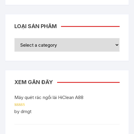
LOẠI SẢN PHẨM
XEM GẦN ĐÂY
Máy quét rác ngồi lái HiClean A88
Rated
5
out
by dmgt
of 5