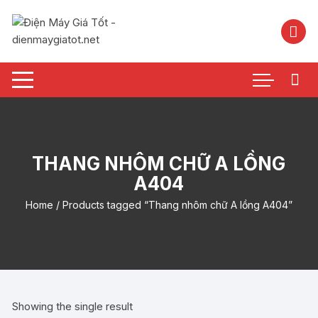
Chuyển
tới
nội
dung
THANG NHÔM CHỮ A LỒNG
A404
Home
/ Products tagged “Thang nhôm chữ A lồng A404”
Showing the single result