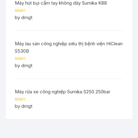
Máy hút bụi cầm tay không dây Sumika K88
Rated
5
out
by dmgt
of 5
Máy lau sàn công nghiệp siêu thị bệnh viện HiClean
S530B
Rated
5
out
by dmgt
of 5
Máy rửa xe công nghiệp Sumika S250 250bar
Rated
5
out
by dmgt
of 5