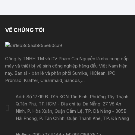
VỀ CHÚNG TÔI
Công ty TNHH TM và DV Phạm Gia Nguyễn là nhà cung cấp
máy và thiết bị vệ sinh công nghiệp hàng đầu Việt Nam hiện
nay. Bán sỉ - bán lẻ và phân phối Sumika, HiClean, IPC,
Promac, Kraffer, Cleanmaid, Sancos,...
Add: Số 17-19 Đ. D15 KCN Tân Bình, Phường Tây Thạnh,
Q.Tân Phú, TP.HCM - Địa chỉ tại Đà Nẵng: 27 Võ An
Ninh, P. Hòa Xuân, Quận Cẩm Lệ, TP. Đà Nẵng - 385B
Hải Phòng, P. Tân Chính, Quận Thanh Khê, TP. Đà Nẵng
Hotline: 090.727.4444 - M: 0917.166.357 -