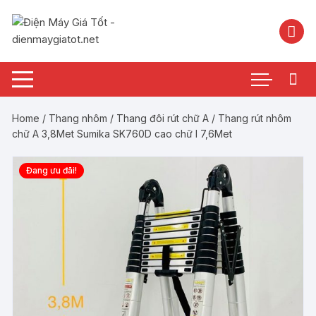
Chuyển
tới
nội
dung
Home
/
Thang nhôm
/
Thang đôi rút chữ A
/ Thang rút nhôm
chữ A 3,8Met Sumika SK760D cao chữ I 7,6Met
Đang ưu đãi!