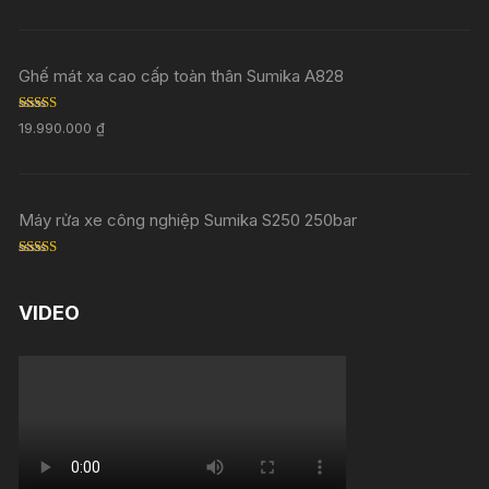
Ghế mát xa cao cấp toàn thân Sumika A828
Rated
5.00
19.990.000
₫
out of 5
Máy rửa xe công nghiệp Sumika S250 250bar
Rated
5.00
out of 5
VIDEO