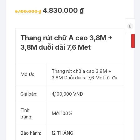
Rated
1
5.00
out of 5
4.830.000
₫
based on
5.100.000
₫
customer
rating
Thang
rút
Thang rút chữ A cao 3,8M +
nhôm
A
chữ
3,8M duỗi dài 7,6 Met
A
3,8Me
Sumika
Thang rút chữ a cao 3,8M +
Mô tả:
SK760
3,8M Duỗi dài ra 7,6 Met tối đa
cao
chữ
Giá bán:
4,100,000 VND
I
7,6Met
Tình
quantit
Mới 100%
trạng:
Bảo hành:
12 THÁNG