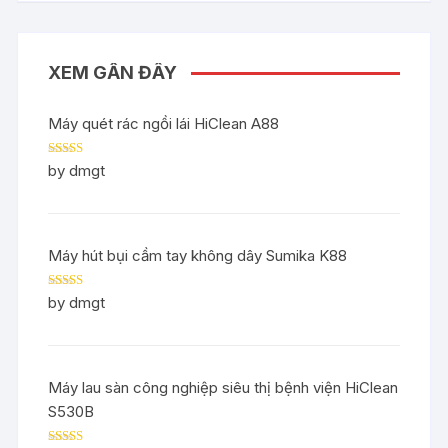
XEM GẦN ĐÂY
Máy quét rác ngồi lái HiClean A88
Rated
5
out
by dmgt
of 5
Máy hút bụi cầm tay không dây Sumika K88
Rated
5
out
by dmgt
of 5
Máy lau sàn công nghiệp siêu thị bệnh viện HiClean
S530B