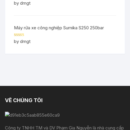
Rated
5
out
by dmgt
of 5
Máy rửa xe công nghiệp Sumika S250 250bar
Rated
5
out
by dmgt
of 5
VỀ CHÚNG TÔI
Công ty TNHH TM và DV Phạm Gia Nguyễn là nhà cung cấp