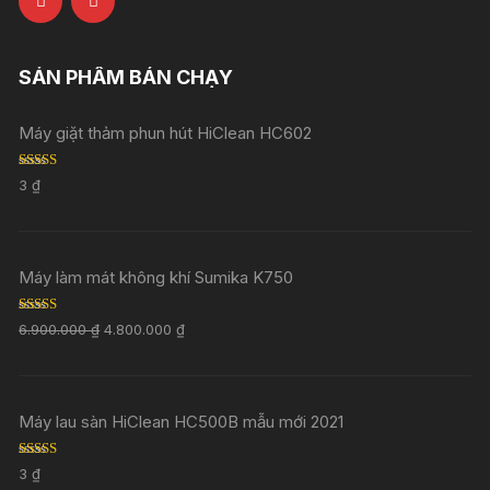
SẢN PHẨM BÁN CHẠY
Máy giặt thảm phun hút HiClean HC602
Rated
5.00
3
₫
out of 5
Máy làm mát không khí Sumika K750
Rated
5.00
6.900.000
₫
4.800.000
₫
out of 5
Máy lau sàn HiClean HC500B mẫu mới 2021
Rated
5.00
3
₫
out of 5