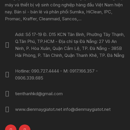
máy và thiết bị vệ sinh công nghiệp hàng đầu Việt Nam hiện
nay. Bán sỉ - bán lẻ và phân phối Sumika, HiClean, IPC,
Promac, Kraffer, Cleanmaid, Sancos,...
Add: Số 17-19 Đ. D15 KCN Tân Bình, Phường Tây Thạnh,
Q.Tân Phú, TP.HCM - Địa chỉ tại Đà Nẵng: 27 Võ An
Ninh, P. Hòa Xuân, Quận Cẩm Lệ, TP. Đà Nẵng - 385B
Hải Phòng, P. Tân Chính, Quận Thanh Khê, TP. Đà Nẵng
Hotline: 090.727.4444 - M: 0917.166.357 -
0906.339.685
tienthanhkd@gmail.com
www.dienmaygiatot.net info@dienmaygiatot.net