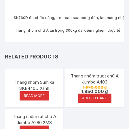
SK760D đa chức năng, trèo cao sửa bóng đèn, lau màng nhện 
Thang nhôm chữ A tải trọng 300kg đã kiểm nghiệm thực tế
RELATED PRODUCTS
Đang ưu đãi!
Thang nhôm trượt chữ A
Jumbo A403
Thang nhôm Sumika
1.970.000
₫
SKB440D Xanh
1.850.000
₫
READ MORE
ADD TO CART
Thang nhôm rút chữ A
Jumbo A280 2M8