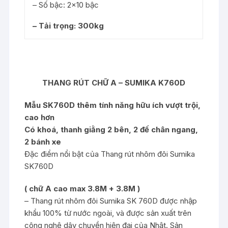
– Số bậc: 2×10 bậc
– Tải trọng: 300kg
THANG RÚT CHỮ A – SUMIKA K760D
Mẫu SK760D thêm tính năng hữu ích vượt trội,
cao hơn
Có khoá, thanh giằng 2 bên, 2 đế chân ngang,
2 bánh xe
Đặc điểm nổi bật của Thang rút nhôm đôi Sumika
SK760D
( chữ A cao max 3.8M + 3.8M )
– Thang rút nhôm đôi Sumika SK 760D được nhập
khẩu 100% từ nước ngoài, và được sản xuất trên
công nghệ dây chuyền hiện đại của Nhật. Sản