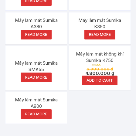
READ MORE
Máy làm mát Sumika
Máy làm mát Sumika
A380
K350
READ MORE
READ MORE
Đang ưu đãi!
Máy làm mát không khí
Sumika K750
Máy làm mát Sumika
SMK55
6.900.000
₫
Rated
4.800.000
₫
5.00
out of 5
READ MORE
ADD TO CART
Máy làm mát Sumika
A800
READ MORE