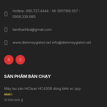
Hotline: 090.727.4444 - M: 0917.166.357 -
0906.339.685
tienthanhkd@gmail.com
www.dienmaygiatot.net info@dienmaygiatot.net
SẢN PHẨM BÁN CHẠY
Máy lau sàn HiClean HC430B dùng bình ac quy
Rated
5.00
31.500.000
₫
out of 5