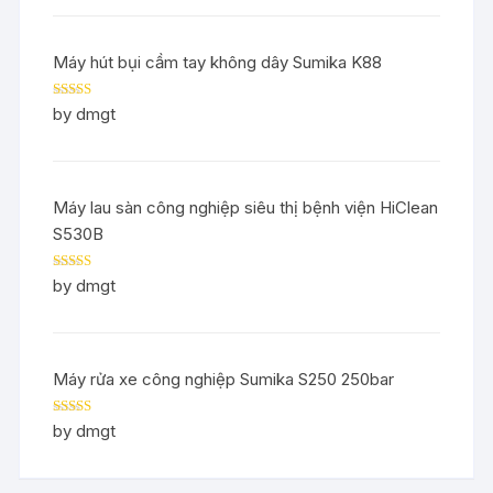
Máy hút bụi cầm tay không dây Sumika K88
Rated
5
out
by dmgt
of 5
Máy lau sàn công nghiệp siêu thị bệnh viện HiClean
S530B
Rated
5
out
by dmgt
of 5
Máy rửa xe công nghiệp Sumika S250 250bar
Rated
5
out
by dmgt
of 5