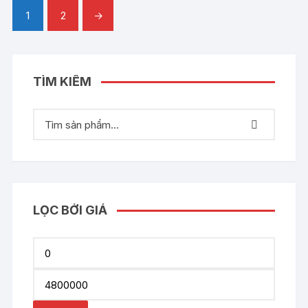
1
2
→
TÌM KIẾM
LỌC BỞI GIÁ
Min
price
Max
price