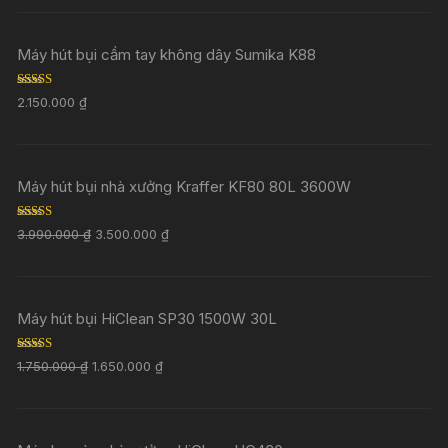
Máy hút bụi cầm tay không dây Sumika K88
Rated
5.00
2.150.000
₫
out of 5
Máy hút bụi nhà xưởng Kraffer KF80 80L 3600W
Rated
5.00
3.990.000
₫
3.500.000
₫
out of 5
Máy hút bụi HiClean SP30 1500W 30L
Rated
5.00
1.750.000
₫
1.650.000
₫
out of 5