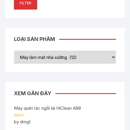
FILTER
LOẠI SẢN PHẨM
XEM GẦN ĐÂY
Máy quét rác ngồi lái HiClean A88
Rated
5
out
by dmgt
of 5