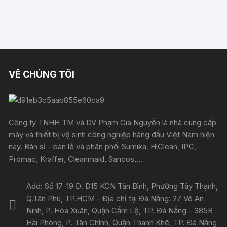
VỀ CHÚNG TÔI
Công ty TNHH TM và DV Phạm Gia Nguyễn là nhà cung cấp
máy và thiết bị vệ sinh công nghiệp hàng đầu Việt Nam hiện
nay. Bán sỉ - bán lẻ và phân phối Sumika, HiClean, IPC,
Promac, Kraffer, Cleanmaid, Sancos,...
Add: Số 17-19 Đ. D15 KCN Tân Bình, Phường Tây Thạnh,
Q.Tân Phú, TP.HCM - Địa chỉ tại Đà Nẵng: 27 Võ An
Ninh, P. Hòa Xuân, Quận Cẩm Lệ, TP. Đà Nẵng - 385B
Hải Phòng, P. Tân Chính, Quận Thanh Khê, TP. Đà Nẵng