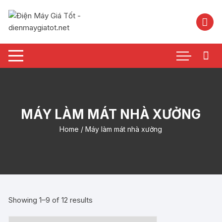
Chuyển
tới
nội
dung
MÁY LÀM MÁT NHÀ XƯỞNG
Home
/ Máy làm mát nhà xưởng
Showing 1–9 of 12 results