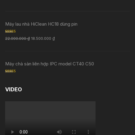
Rated
5.00
out of 5
Máy lau nhà HiClean HC18 dùng pin
Rated
5.00
22.000.000
₫
18.500.000
₫
out of 5
Máy chà sàn liên hợp IPC model CT40 C50
Rated
5.00
out of 5
VIDEO