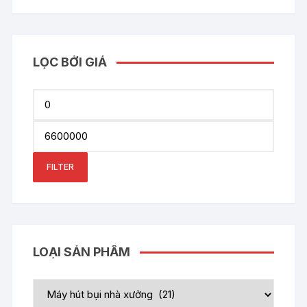
LỌC BỞI GIÁ
Min
price
Max
price
FILTER
LOẠI SẢN PHẨM