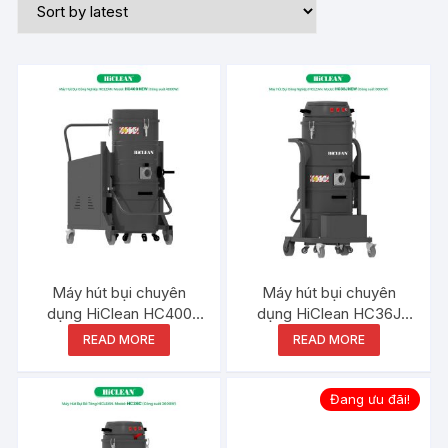
Máy hút bụi chuyên
Máy hút bụi chuyên
dụng HiClean HC400
dụng HiClean HC36J
NEW
NEW
READ MORE
READ MORE
Đang ưu đãi!