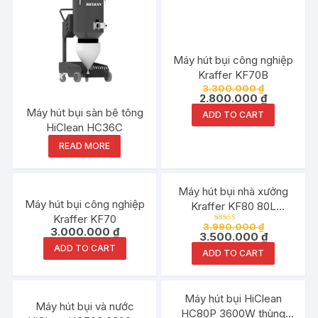
Máy hút bụi công nghiệp
Kraffer KF70B
3.300.000
₫
2.800.000
₫
Máy hút bụi sàn bê tông
ADD TO CART
HiClean HC36C
READ MORE
Đang ưu đãi!
Máy hút bụi nhà xưởng
Máy hút bụi công nghiệp
Kraffer KF80 80L
Kraffer KF70
3600W
3.990.000
₫
Rated
3.000.000
₫
3.500.000
₫
5.00
out of 5
ADD TO CART
ADD TO CART
Máy hút bụi HiClean
Máy hút bụi và nước
HC80P 3600W thùng