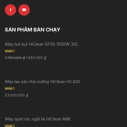
SẢN PHẨM BÁN CHẠY
Máy hút bụi HiClean SP30 1500W 30L
Rated
5.00
1.750.000
₫
1.650.000
₫
out of 5
Máy lau sàn nhà xưởng HiClean HC430
Rated
5.00
23.000.000
₫
out of 5
Máy quét rác ngồi lái HiClean A88