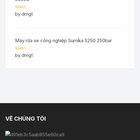
Rated
5
out
by dmgt
of 5
Máy rửa xe công nghiệp Sumika S250 250bar
Rated
5
out
by dmgt
of 5
VỀ CHÚNG TÔI