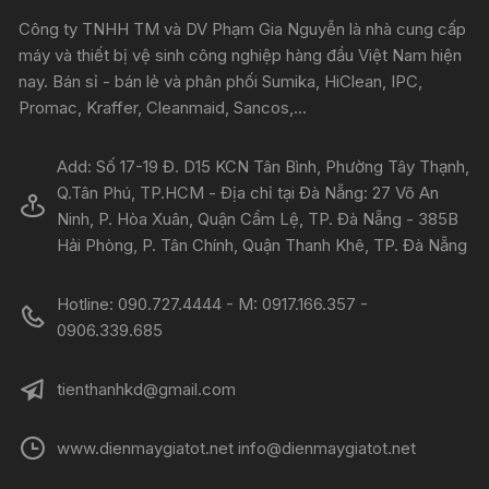
Công ty TNHH TM và DV Phạm Gia Nguyễn là nhà cung cấp
máy và thiết bị vệ sinh công nghiệp hàng đầu Việt Nam hiện
nay. Bán sỉ - bán lẻ và phân phối Sumika, HiClean, IPC,
Promac, Kraffer, Cleanmaid, Sancos,...
Add: Số 17-19 Đ. D15 KCN Tân Bình, Phường Tây Thạnh,
Q.Tân Phú, TP.HCM - Địa chỉ tại Đà Nẵng: 27 Võ An
Ninh, P. Hòa Xuân, Quận Cẩm Lệ, TP. Đà Nẵng - 385B
Hải Phòng, P. Tân Chính, Quận Thanh Khê, TP. Đà Nẵng
Hotline: 090.727.4444 - M: 0917.166.357 -
0906.339.685
tienthanhkd@gmail.com
www.dienmaygiatot.net info@dienmaygiatot.net