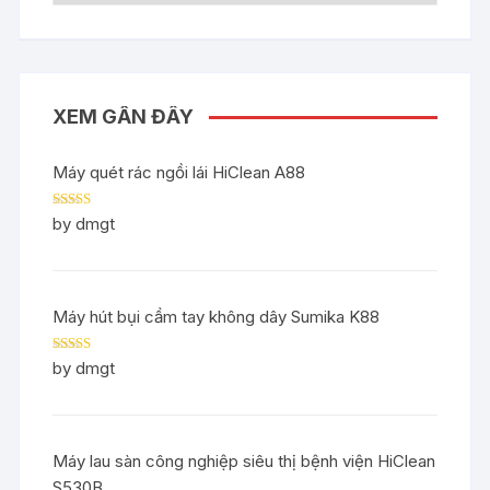
XEM GẦN ĐÂY
Máy quét rác ngồi lái HiClean A88
Rated
5
out
by dmgt
of 5
Máy hút bụi cầm tay không dây Sumika K88
Rated
5
out
by dmgt
of 5
Máy lau sàn công nghiệp siêu thị bệnh viện HiClean
S530B