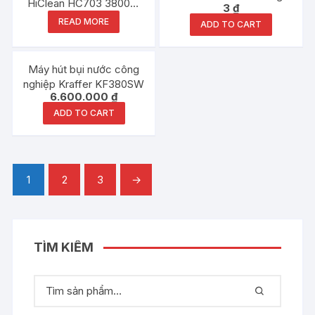
HiClean HC703 3800W
3
₫
nhựa
70 Lit
READ MORE
ADD TO CART
Máy hút bụi nước công
nghiệp Kraffer KF380SW
6.600.000
₫
ADD TO CART
1
2
3
→
TÌM KIẾM