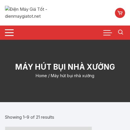
Chuyển
tới
nội
dung
MÁY HÚT BỤI NHÀ XƯỞNG
Home
/ Máy hút bụi nhà xưởng
Showing 1–9 of 21 results