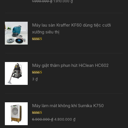
1.990.000
₫
1.910.000
₫
out of 5
Máy lau sàn Kraffer KF60 dùng tiệc cưới
xưởng siêu thị
Rated
5.00
out of 5
Máy giặt thảm phun hút HiClean HC602
Rated
5.00
3
₫
out of 5
Máy làm mát không khí Sumika K750
Rated
5.00
6.900.000
₫
4.800.000
₫
out of 5