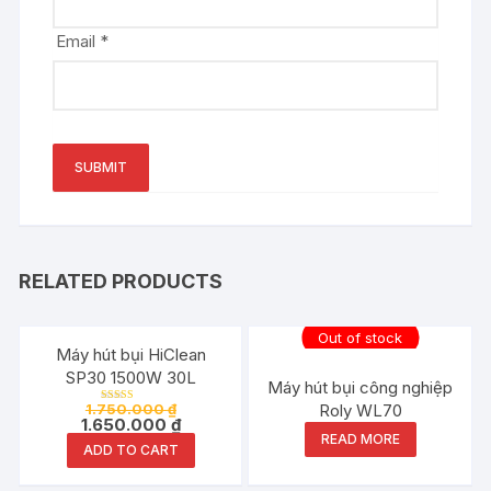
Email
*
RELATED PRODUCTS
Out of stock
Đang ưu đãi!
Máy hút bụi HiClean
SP30 1500W 30L
Máy hút bụi công nghiệp
1.750.000
₫
Roly WL70
Rated
1.650.000
₫
5.00
out of 5
READ MORE
ADD TO CART