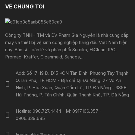
VỀ CHÚNG TÔI
Công ty TNHH TM và DV Phạm Gia Nguyễn là nhà cung cấp
máy và thiết bị vệ sinh công nghiệp hàng đầu Việt Nam hiện
nay. Bán sỉ - bán lẻ và phân phối Sumika, HiClean, IPC,
Promac, Kraffer, Cleanmaid, Sancos,...
Add: Số 17-19 Đ. D15 KCN Tân Bình, Phường Tây Thạnh,
Q.Tân Phú, TP.HCM - Địa chỉ tại Đà Nẵng: 27 Võ An
Ninh, P. Hòa Xuân, Quận Cẩm Lệ, TP. Đà Nẵng - 385B
Hải Phòng, P. Tân Chính, Quận Thanh Khê, TP. Đà Nẵng
Hotline: 090.727.4444 - M: 0917.166.357 -
0906.339.685
tienthanhkd@gmail.com