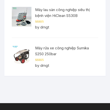
Máy lau sàn công nghiệp siêu thị
bệnh viện HiClean S530B
Rated
5
out
by dmgt
of 5
Máy rửa xe công nghiệp Sumika
S250 250bar
Rated
5
out
by dmgt
of 5