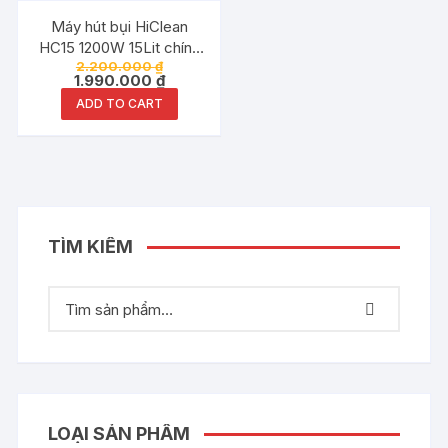
Đang ưu đãi!
Máy hút bụi HiClean
HC15 1200W 15Lit chính
2.200.000
₫
hãng
1.990.000
₫
ADD TO CART
TÌM KIẾM
LOẠI SẢN PHẨM