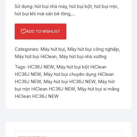
Sử dụng: hút bụi nhà máy, hút bụi bột, hút bụi mịn,
hút bụi khi mài sàn bê tông,…
ADD TO WISHLIST
Categories:
Máy hút bụi
,
Máy hút bụi công nghiệp
,
Máy hút bụi HiClean
,
Máy hút bụi nhà xưởng
Tags:
HC36J NEW
,
Máy hút bụi bột HiClean
HC36J NEW
,
Máy hút bụi chuyên dụng HiClean
HC36J NEW
,
Máy hút bụi HC36J NEW
,
Máy hút
bụi mịn HiClean HC36J NEW
,
Máy hút bụi xi măng
HiClean HC36J NEW