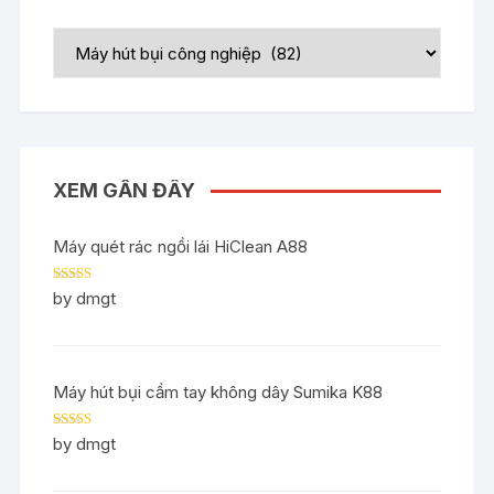
XEM GẦN ĐÂY
Máy quét rác ngồi lái HiClean A88
Rated
5
out
by dmgt
of 5
Máy hút bụi cầm tay không dây Sumika K88
Rated
5
out
by dmgt
of 5