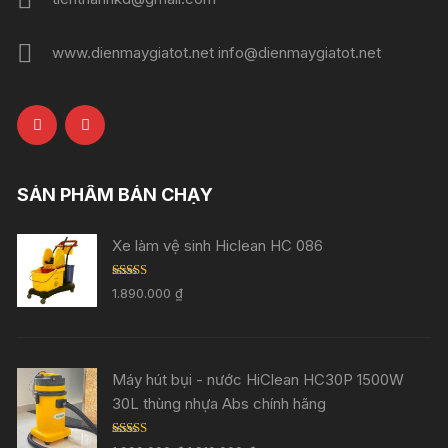
www.dienmaygiatot.net info@dienmaygiatot.net
SẢN PHẨM BÁN CHẠY
Xe làm vệ sinh Hiclean HC 086
Rated
5.00
1.890.000
₫
out of 5
Máy hút bụi - nước HiClean HC30P 1500W
30L thùng nhựa Abs chính hãng
Rated
5.00