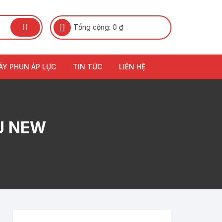
Tổng cộng:
0
₫
ÁY PHUN ÁP LỰC
TIN TỨC
LIÊN HỆ
J NEW