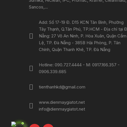
Sumika, HiClean, IPC, Promac, Kraffer, Cleanmaid,
Sancos,...
Add: Số 17-19 Đ. D15 KCN Tân Bình, Phường
Tây Thạnh, Q.Tân Phú, TP.HCM - Địa chỉ tại 
Nẵng: 27 Võ An Ninh, P. Hòa Xuân, Quận Cẩm
Lệ, TP. Đà Nẵng - 385B Hải Phòng, P. Tân
Chính, Quận Thanh Khê, TP. Đà Nẵng
Hotline: 090.727.4444 - M: 0917.166.357 -
0906.339.685
tienthanhkd@gmail.com
www.dienmaygiatot.net
info@dienmaygiatot.net