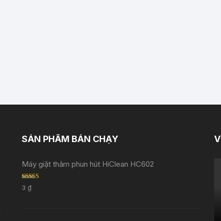
SẢN PHẨM BÁN CHẠY
V
Máy giặt thảm phun hút HiClean HC602
Rated
5.00
3
₫
out of 5
i