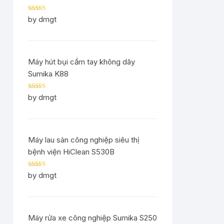
Rated
5
out
by dmgt
of 5
Máy hút bụi cầm tay không dây
Sumika K88
Rated
5
out
by dmgt
of 5
Máy lau sàn công nghiệp siêu thị
bệnh viện HiClean S530B
Rated
5
out
by dmgt
of 5
Máy rửa xe công nghiệp Sumika S250