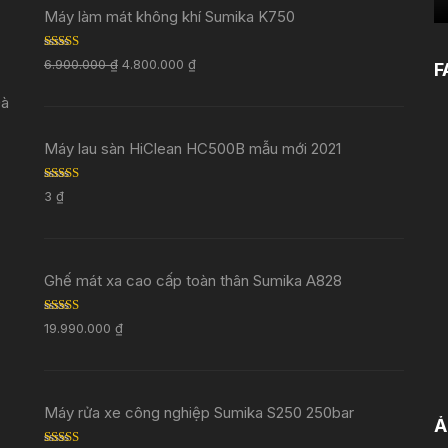
Máy làm mát không khí Sumika K750
Rated
5.00
6.900.000
₫
4.800.000
₫
F
out of 5
Đà
Máy lau sàn HiClean HC500B mẫu mới 2021
Rated
5.00
3
₫
out of 5
Ghế mát xa cao cấp toàn thân Sumika A828
Rated
5.00
19.990.000
₫
out of 5
Máy rửa xe công nghiệp Sumika S250 250bar
Ả