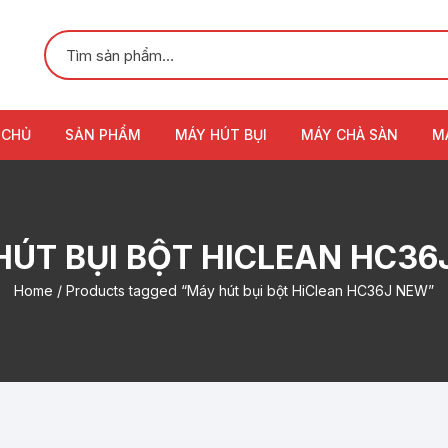
 CHỦ
SẢN PHẨM
MÁY HÚT BỤI
MÁY CHÀ SÀN
M
HÚT BỤI BỘT HICLEAN HC36
Home
/ Products tagged “Máy hút bụi bột HiClean HC36J NEW”