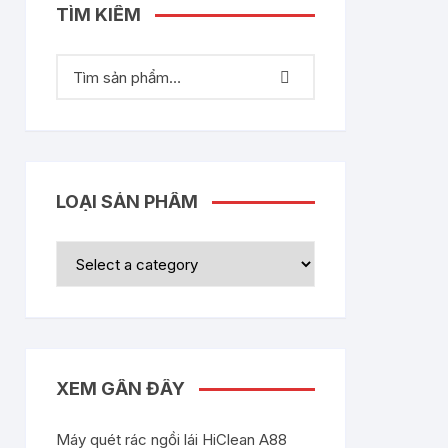
TÌM KIẾM
LOẠI SẢN PHẨM
XEM GẦN ĐÂY
Máy quét rác ngồi lái HiClean A88