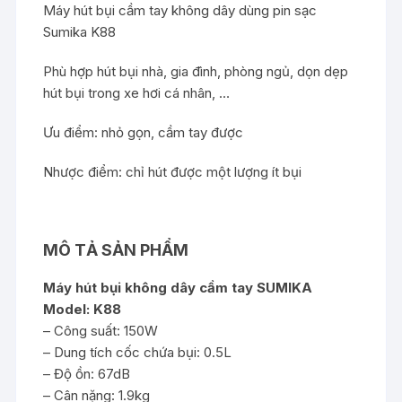
Máy hút bụi cầm tay không dây dùng pin sạc
Sumika K88
Phù hợp hút bụi nhà, gia đình, phòng ngủ, dọn dẹp
hút bụi trong xe hơi cá nhân, …
Ưu điểm: nhỏ gọn, cầm tay được
Nhược điểm: chỉ hút được một lượng ít bụi
MÔ TẢ SẢN PHẨM
Máy hút bụi không dây cầm tay SUMIKA
Model: K88
– Công suất: 150W
– Dung tích cốc chứa bụi: 0.5L
– Độ ồn: 67dB
– Cân nặng: 1.9kg