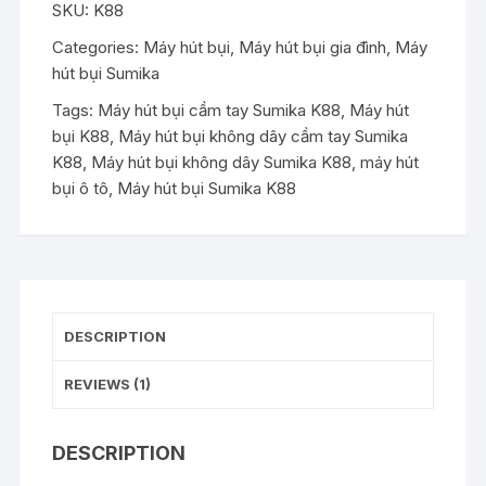
SKU:
K88
dây
Sumika
Categories:
Máy hút bụi
,
Máy hút bụi gia đình
,
Máy
K88
hút bụi Sumika
quantity
Tags:
Máy hút bụi cầm tay Sumika K88
,
Máy hút
bụi K88
,
Máy hút bụi không dây cầm tay Sumika
K88
,
Máy hút bụi không dây Sumika K88
,
máy hút
bụi ô tô
,
Máy hút bụi Sumika K88
DESCRIPTION
REVIEWS (1)
DESCRIPTION