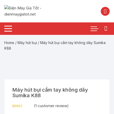
Chuyển
tới
nội
dung
Home
/
Máy hút bụi
/ Máy hút bụi cầm tay không dây Sumika
K88
Máy hút bụi cầm tay không dây
Sumika K88
(
1
customer review)
Rated
1
5.00