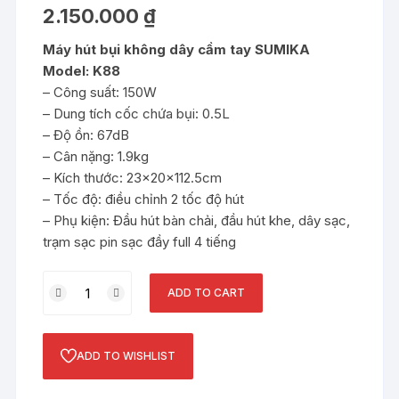
out of 5
2.150.000
₫
based on
customer
rating
Máy hút bụi không dây cầm tay SUMIKA
Model: K88
– Công suất: 150W
– Dung tích cốc chứa bụi: 0.5L
– Độ ồn: 67dB
– Cân nặng: 1.9kg
– Kích thước: 23x20x112.5cm
– Tốc độ: điều chỉnh 2 tốc độ hút
– Phụ kiện: Đầu hút bàn chải, đầu hút khe, dây sạc,
trạm sạc pin sạc đầy full 4 tiếng
Máy
ADD TO CART
hút
bụi
cầm
ADD TO WISHLIST
tay
không