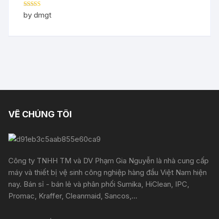
Rated
5
out
by dmgt
of 5
VỀ CHÚNG TÔI
Công ty TNHH TM và DV Phạm Gia Nguyễn là nhà cung cấp
máy và thiết bị vệ sinh công nghiệp hàng đầu Việt Nam hiện
nay. Bán sỉ - bán lẻ và phân phối Sumika, HiClean, IPC,
Promac, Kraffer, Cleanmaid, Sancos,...