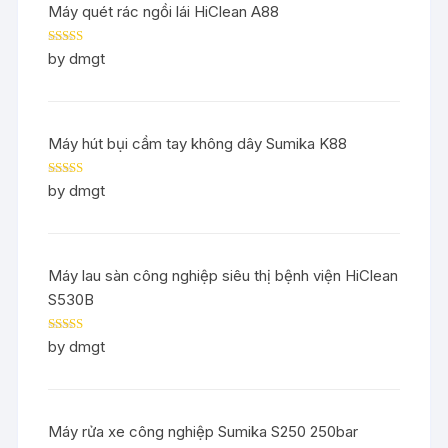
Máy quét rác ngồi lái HiClean A88
Rated
5
out
by dmgt
of 5
Máy hút bụi cầm tay không dây Sumika K88
Rated
5
out
by dmgt
of 5
Máy lau sàn công nghiệp siêu thị bệnh viện HiClean
S530B
Rated
5
out
by dmgt
of 5
Máy rửa xe công nghiệp Sumika S250 250bar