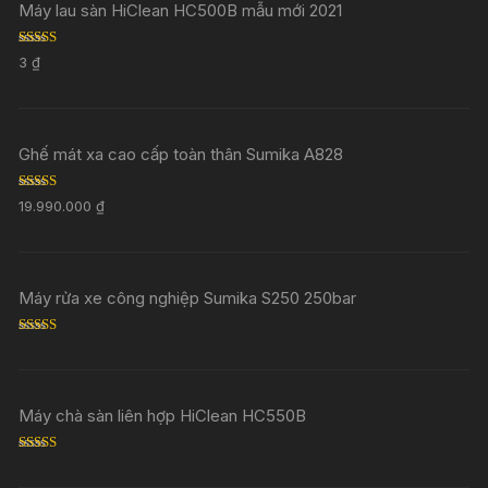
Máy lau sàn HiClean HC500B mẫu mới 2021
Rated
5.00
3
₫
out of 5
Ghế mát xa cao cấp toàn thân Sumika A828
Rated
5.00
19.990.000
₫
out of 5
Máy rửa xe công nghiệp Sumika S250 250bar
Rated
5.00
out of 5
Máy chà sàn liên hợp HiClean HC550B
Rated
5.00
out of 5