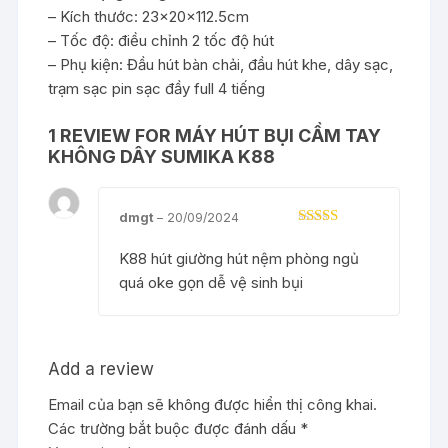
– Kích thước: 23x20x112.5cm
– Tốc độ: điều chỉnh 2 tốc độ hút
– Phụ kiện: Đầu hút bàn chải, đầu hút khe, dây sạc,
trạm sạc pin sạc đầy full 4 tiếng
1 REVIEW FOR
MÁY HÚT BỤI CẦM TAY
KHÔNG DÂY SUMIKA K88
dmgt
–
20/09/2024
Rated
5
out
of 5
K88 hút giường hút nệm phòng ngủ
quá oke gọn dễ vệ sinh bụi
Add a review
Email của bạn sẽ không được hiển thị công khai.
Các trường bắt buộc được đánh dấu
*