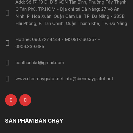
Add: Số 17-19 Đ. D15 KCN Tân Bình, Phường Tây Thạnh,
Q.Tân Phú, TP.HCM - Địa chỉ tại Đà Nẵng: 27 Võ An
Ninh, P. Hòa Xuân, Quận Cẩm Lệ, TP. Đà Nẵng - 385B
Hải Phòng, P. Tân Chính, Quận Thanh Khê, TP. Đà Nẵng
Hotline: 090.727.4444 - M: 0917.166.357 -
0906.339.685
tienthanhkd@gmail.com
www.dienmaygiatot.net info@dienmaygiatot.net
SẢN PHẨM BÁN CHẠY