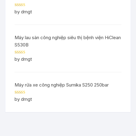
Rated
5
out
by dmgt
of 5
Máy lau sàn công nghiệp siêu thị bệnh viện HiClean
S530B
Rated
5
out
by dmgt
of 5
Máy rửa xe công nghiệp Sumika S250 250bar
Rated
5
out
by dmgt
of 5