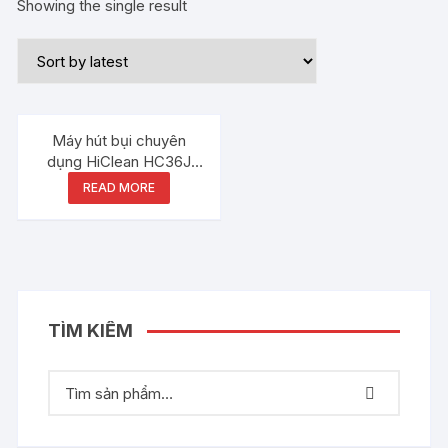
Showing the single result
Máy hút bụi chuyên
dụng HiClean HC36J
NEW
READ MORE
TÌM KIẾM