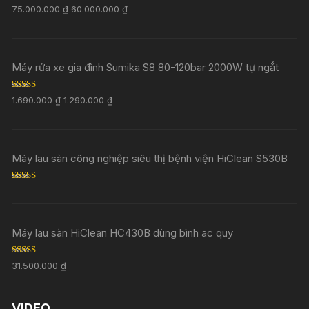
Rated
5.00
75.000.000
₫
60.000.000
₫
out of 5
Máy rửa xe gia đình Sumika S8 80-120bar 2000W tự ngắt
Rated
5.00
1.690.000
₫
1.290.000
₫
out of 5
Máy lau sàn công nghiệp siêu thị bệnh viện HiClean S530B
Rated
5.00
out of 5
Máy lau sàn HiClean HC430B dùng bình ac quy
Rated
5.00
31.500.000
₫
out of 5
VIDEO