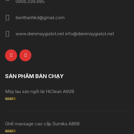
0906.339.685
tienthanhkd@gmail.com
www.dienmaygiatot.net info@dienmaygiatot.net
SẢN PHẨM BÁN CHẠY
Máy lau sàn ngồi lái HiClean A60B
Rated
5.00
out of 5
Ghế massage cao cấp Sumika A868