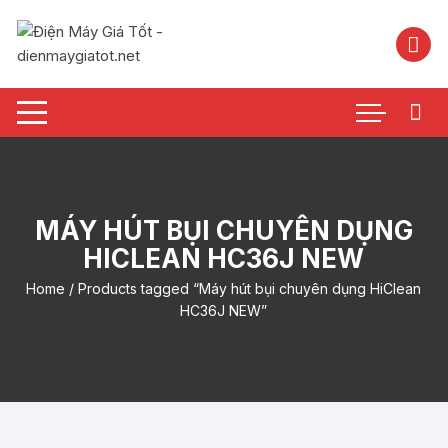
Chuyển
tới
nội
dung
MÁY HÚT BỤI CHUYÊN DỤNG
HICLEAN HC36J NEW
Home
/ Products tagged “Máy hút bụi chuyên dụng HiClean
HC36J NEW”