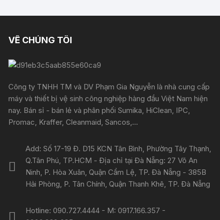
VỀ CHÚNG TÔI
Công ty TNHH TM và DV Phạm Gia Nguyễn là nhà cung cấp
máy và thiết bị vệ sinh công nghiệp hàng đầu Việt Nam hiện
nay. Bán sỉ - bán lẻ và phân phối Sumika, HiClean, IPC,
Promac, Kraffer, Cleanmaid, Sancos,...
Add: Số 17-19 Đ. D15 KCN Tân Bình, Phường Tây Thạnh,
Q.Tân Phú, TP.HCM - Địa chỉ tại Đà Nẵng: 27 Võ An
Ninh, P. Hòa Xuân, Quận Cẩm Lệ, TP. Đà Nẵng - 385B
Hải Phòng, P. Tân Chính, Quận Thanh Khê, TP. Đà Nẵng
Hotline: 090.727.4444 - M: 0917.166.357 -