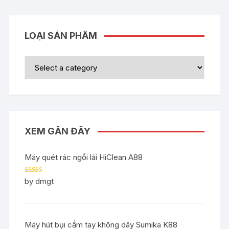
LOẠI SẢN PHẨM
XEM GẦN ĐÂY
Máy quét rác ngồi lái HiClean A88
Rated
5
out
by dmgt
of 5
Máy hút bụi cầm tay không dây Sumika K88