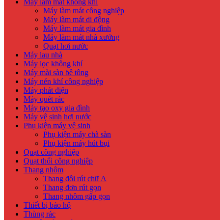
Máy làm mát không khí
Máy làm mát công nghiệp
Máy làm mát di động
Máy làm mát gia đình
Máy làm mát nhà xưởng
Quạt hơi nước
Máy lau nhà
Máy lọc không khí
Máy mài sàn bê tông
Máy nén khí công nghiệp
Máy phát điện
Máy quét rác
Máy tạo oxy gia đình
Máy vệ sinh hơi nước
Phụ kiện máy vệ sinh
Phụ kiện máy chà sàn
Phụ kiện máy hút bụi
Quạt công nghiệp
Quạt thổi công nghiệp
Thang nhôm
Thang đôi rút chữ A
Thang đơn rút gọn
Thang nhôm gấp gọn
Thiết bị bảo hộ
Thùng rác