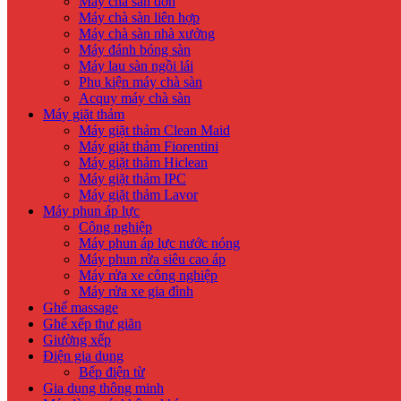
Máy chà sàn đơn
Máy chà sàn liên hợp
Máy chà sàn nhà xưởng
Máy đánh bóng sàn
Máy lau sàn ngồi lái
Phụ kiện máy chà sàn
Acquy máy chà sàn
Máy giặt thảm
Máy giặt thảm Clean Maid
Máy giặt thảm Fiorentini
Máy giặt thảm Hiclean
Máy giặt thảm IPC
Máy giặt thảm Lavor
Máy phun áp lực
Công nghiệp
Máy phun áp lực nước nóng
Máy phun rửa siêu cao áp
Máy rửa xe công nghiệp
Máy rửa xe gia đình
Ghế massage
Ghế xếp thư giãn
Giường xếp
Điện gia dụng
Bếp điện từ
Gia dụng thông minh