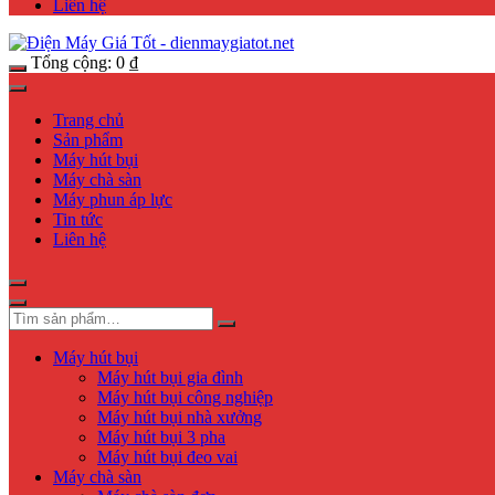
Liên hệ
Tổng cộng:
0
₫
Trang chủ
Sản phẩm
Máy hút bụi
Máy chà sàn
Máy phun áp lực
Tin tức
Liên hệ
Máy hút bụi
Máy hút bụi gia đình
Máy hút bụi công nghiệp
Máy hút bụi nhà xưởng
Máy hút bụi 3 pha
Máy hút bụi đeo vai
Máy chà sàn