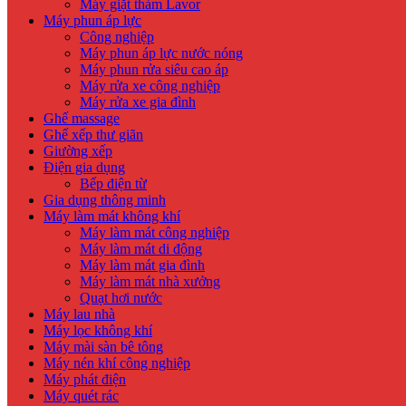
Máy giặt thảm Lavor
Máy phun áp lực
Công nghiệp
Máy phun áp lực nước nóng
Máy phun rửa siêu cao áp
Máy rửa xe công nghiệp
Máy rửa xe gia đình
Ghế massage
Ghế xếp thư giãn
Giường xếp
Điện gia dụng
Bếp điện từ
Gia dụng thông minh
Máy làm mát không khí
Máy làm mát công nghiệp
Máy làm mát di động
Máy làm mát gia đình
Máy làm mát nhà xưởng
Quạt hơi nước
Máy lau nhà
Máy lọc không khí
Máy mài sàn bê tông
Máy nén khí công nghiệp
Máy phát điện
Máy quét rác