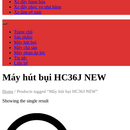
Xe đẩy hàng hóa
Xe đẩy phục vụ nhà hàng
Xe làm vệ sinh
Trang chủ
Sản phẩm
Máy hút bụi
Máy chà sàn
Máy phun áp lực
Tin tức
Liên hệ
Máy hút bụi HC36J NEW
Home
/ Products tagged “Máy hút bụi HC36J NEW”
Showing the single result