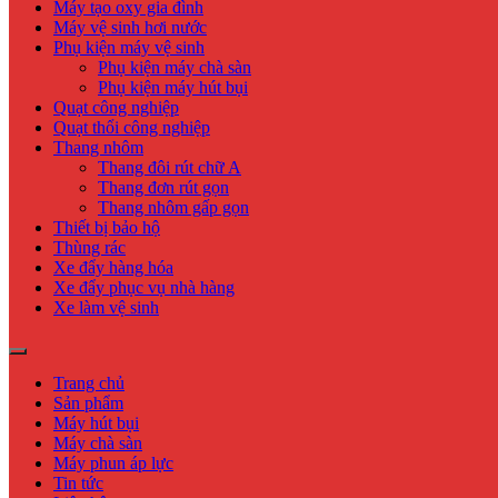
Máy tạo oxy gia đình
Máy vệ sinh hơi nước
Phụ kiện máy vệ sinh
Phụ kiện máy chà sàn
Phụ kiện máy hút bụi
Quạt công nghiệp
Quạt thổi công nghiệp
Thang nhôm
Thang đôi rút chữ A
Thang đơn rút gọn
Thang nhôm gấp gọn
Thiết bị bảo hộ
Thùng rác
Xe đẩy hàng hóa
Xe đẩy phục vụ nhà hàng
Xe làm vệ sinh
Trang chủ
Sản phẩm
Máy hút bụi
Máy chà sàn
Máy phun áp lực
Tin tức