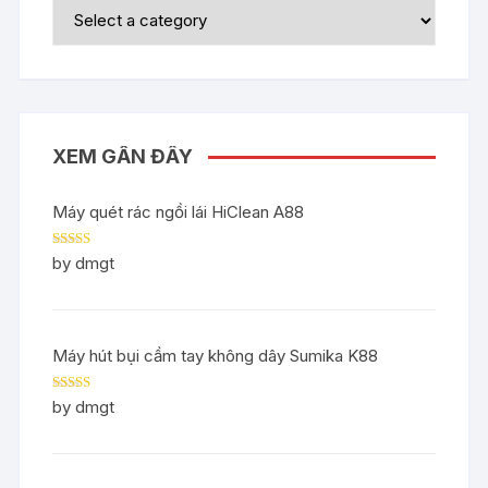
XEM GẦN ĐÂY
Máy quét rác ngồi lái HiClean A88
Rated
5
out
by dmgt
of 5
Máy hút bụi cầm tay không dây Sumika K88
Rated
5
out
by dmgt
of 5