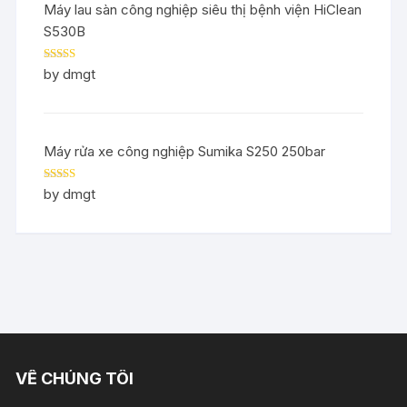
Máy lau sàn công nghiệp siêu thị bệnh viện HiClean
S530B
Rated
5
out
by dmgt
of 5
Máy rửa xe công nghiệp Sumika S250 250bar
Rated
5
out
by dmgt
of 5
VỀ CHÚNG TÔI