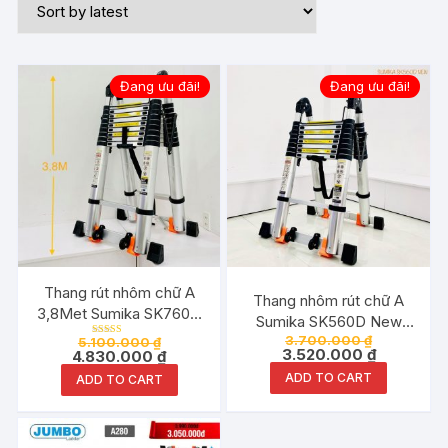
Đang ưu đãi!
Đang ưu đãi!
Thang rút nhôm chữ A
Thang nhôm rút chữ A
3,8Met Sumika SK760D
Sumika SK560D New
cao chữ I 7,6Met
3.700.000
₫
chữ A 2.8Met chữ I
5.100.000
₫
Rated
3.520.000
₫
4.830.000
₫
5.00
5.6Met
out of 5
ADD TO CART
ADD TO CART