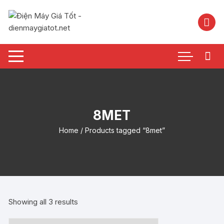
Chuyển
tới
nội
dung
8MET
Home
/ Products tagged “8met”
Showing all 3 results