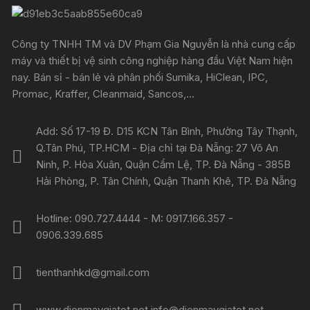
Công ty TNHH TM và DV Phạm Gia Nguyễn là nhà cung cấp
máy và thiết bị vệ sinh công nghiệp hàng đầu Việt Nam hiện
nay. Bán sỉ - bán lẻ và phân phối Sumika, HiClean, IPC,
Promac, Kraffer, Cleanmaid, Sancos,...
Add: Số 17-19 Đ. D15 KCN Tân Bình, Phường Tây Thạnh,
Q.Tân Phú, TP.HCM - Địa chỉ tại Đà Nẵng: 27 Võ An
Ninh, P. Hòa Xuân, Quận Cẩm Lệ, TP. Đà Nẵng - 385B
Hải Phòng, P. Tân Chính, Quận Thanh Khê, TP. Đà Nẵng
Hotline: 090.727.4444 - M: 0917.166.357 -
0906.339.685
tienthanhkd@gmail.com
www.dienmaygiatot.net info@dienmaygiatot.net