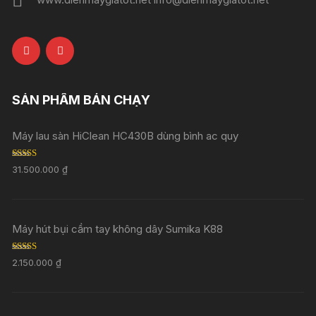
SẢN PHẨM BÁN CHẠY
Máy lau sàn HiClean HC430B dùng bình ac quy
Rated
5.00
31.500.000
₫
out of 5
Máy hút bụi cầm tay không dây Sumika K88
Rated
5.00
2.150.000
₫
out of 5