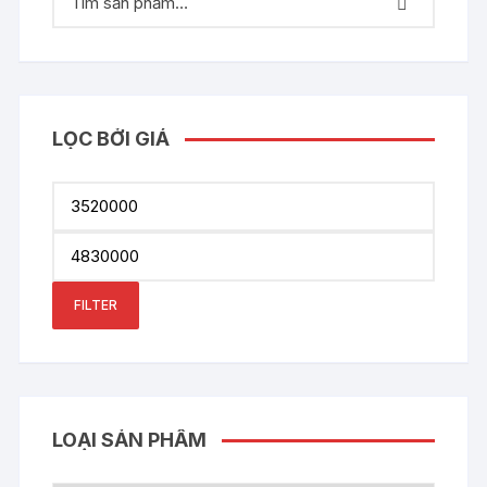
LỌC BỞI GIÁ
Min
price
Max
price
FILTER
LOẠI SẢN PHẨM