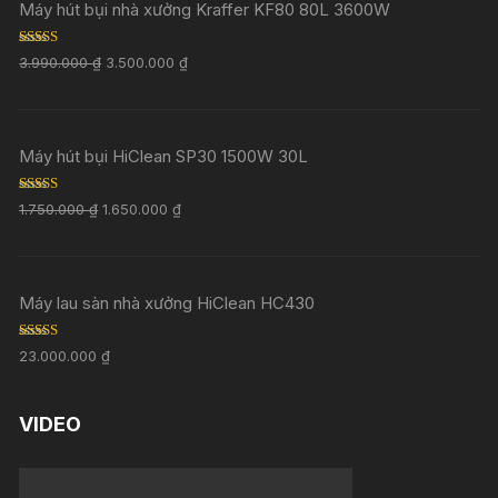
Máy hút bụi nhà xưởng Kraffer KF80 80L 3600W
Rated
5.00
3.990.000
₫
3.500.000
₫
out of 5
Máy hút bụi HiClean SP30 1500W 30L
Rated
5.00
1.750.000
₫
1.650.000
₫
out of 5
Máy lau sàn nhà xưởng HiClean HC430
Rated
5.00
23.000.000
₫
out of 5
VIDEO