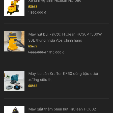
Xe làm vệ sinh Hiclean HC 086
Rated
5.00
1.890.000
₫
out of 5
Máy hút bụi - nước HiClean HC30P 1500W
30L thùng nhựa Abs chính hãng
Rated
5.00
1.990.000
₫
1.910.000
₫
out of 5
Máy lau sàn Kraffer KF60 dùng tiệc cưới
xưởng siêu thị
Rated
5.00
out of 5
Máy giặt thảm phun hút HiClean HC602