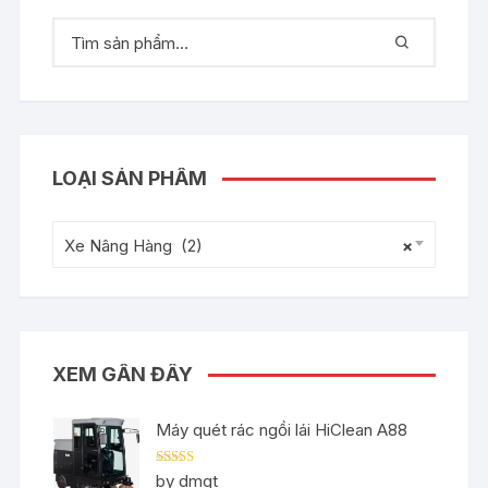
LOẠI SẢN PHẨM
Xe Nâng Hàng (2)
×
XEM GẦN ĐÂY
Máy quét rác ngồi lái HiClean A88
Rated
5
out
by dmgt