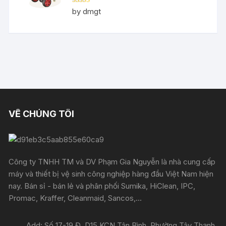
Rated
5
out
by dmgt
of 5
VỀ CHÚNG TÔI
Công ty TNHH TM và DV Phạm Gia Nguyễn là nhà cung cấp
máy và thiết bị vệ sinh công nghiệp hàng đầu Việt Nam hiện
nay. Bán sỉ - bán lẻ và phân phối Sumika, HiClean, IPC,
Promac, Kraffer, Cleanmaid, Sancos,...
Add: Số 17-19 Đ. D15 KCN Tân Bình, Phường Tây Thạnh,