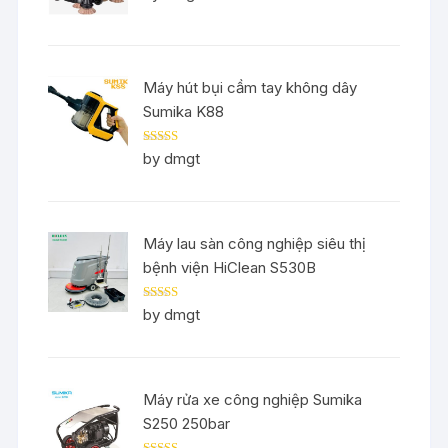
of 5
Máy hút bụi cầm tay không dây
Sumika K88
Rated
5
out
by dmgt
of 5
Máy lau sàn công nghiệp siêu thị
bệnh viện HiClean S530B
Rated
5
out
by dmgt
of 5
Máy rửa xe công nghiệp Sumika
S250 250bar