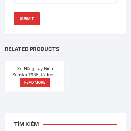
RELATED PRODUCTS
Xe Nâng Tay Điện
Sumika T685, tải trọng
3000kg
READ MORE
TÌM KIẾM