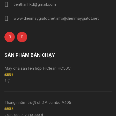
tienthanhkd@gmail.com
www.dienmaygiatot.net info@dienmaygiatot.net
SẢN PHẨM BÁN CHẠY
Máy chà sàn liên hợp HiClean HC50C
Rated
5.00
3
₫
out of 5
Thang nhôm trượt chữ A Jumbo A405
Rated
5.00
2.930.000
₫
2.710.000
₫