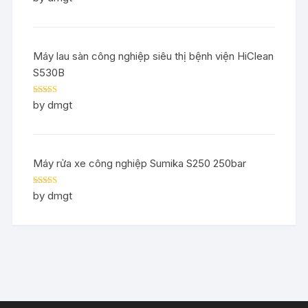
of 5
Máy lau sàn công nghiệp siêu thị bệnh viện HiClean
S530B
Rated
5
out
by dmgt
of 5
Máy rửa xe công nghiệp Sumika S250 250bar
Rated
5
out
by dmgt
of 5