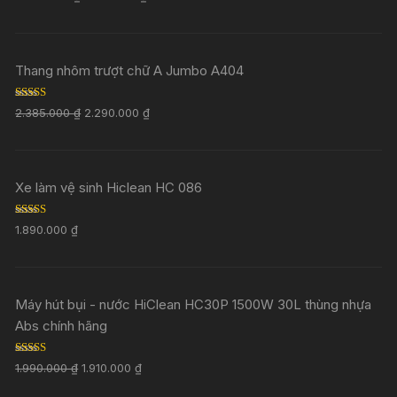
out of 5
Thang nhôm trượt chữ A Jumbo A404
Rated
5.00
2.385.000
₫
2.290.000
₫
out of 5
Xe làm vệ sinh Hiclean HC 086
Rated
5.00
1.890.000
₫
out of 5
Máy hút bụi - nước HiClean HC30P 1500W 30L thùng nhựa
Abs chính hãng
Rated
5.00
1.990.000
₫
1.910.000
₫
out of 5