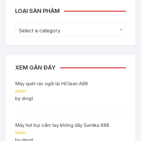
LOẠI SẢN PHẨM
Select a category
XEM GẦN ĐÂY
Máy quét rác ngồi lái HiClean A88
Rated
5
out
by dmgt
of 5
Máy hút bụi cầm tay không dây Sumika K88
Rated
5
out
by dmgt