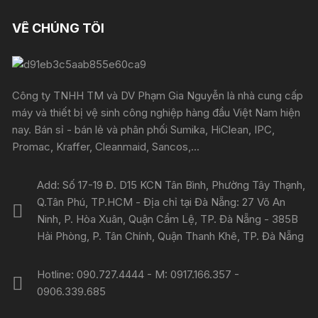
VỀ CHÚNG TÔI
Công ty TNHH TM và DV Phạm Gia Nguyễn là nhà cung cấp
máy và thiết bị vệ sinh công nghiệp hàng đầu Việt Nam hiện
nay. Bán sỉ - bán lẻ và phân phối Sumika, HiClean, IPC,
Promac, Kraffer, Cleanmaid, Sancos,...
Add: Số 17-19 Đ. D15 KCN Tân Bình, Phường Tây Thạnh,
Q.Tân Phú, TP.HCM - Địa chỉ tại Đà Nẵng: 27 Võ An
Ninh, P. Hòa Xuân, Quận Cẩm Lệ, TP. Đà Nẵng - 385B
Hải Phòng, P. Tân Chính, Quận Thanh Khê, TP. Đà Nẵng
Hotline: 090.727.4444 - M: 0917.166.357 -
0906.339.685