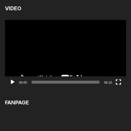
VIDEO
Trình
chơi
Video
00:00
06:10
FANPAGE