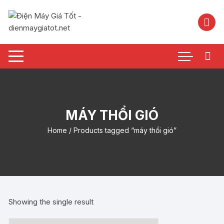
Chuyển
tới
nội
dung
MÁY THỔI GIÓ
Home
/ Products tagged “máy thổi gió”
Showing the single result