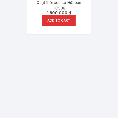
Quạt thổi con sò HiClean
HC538
1.890.000
₫
ADD TO CART