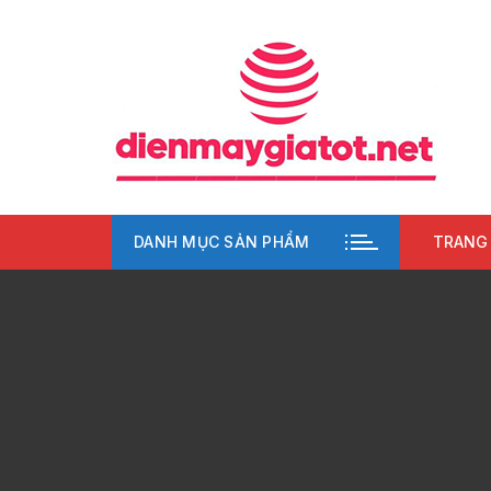
Chuyển
tới
nội
dung
DANH MỤC SẢN PHẨM
TRANG