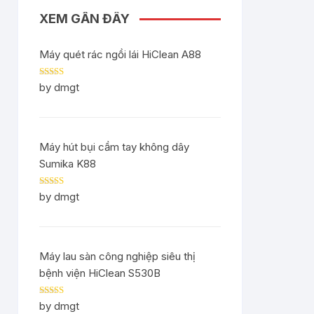
XEM GẦN ĐÂY
Máy quét rác ngồi lái HiClean A88
Rated
5
out
by dmgt
of 5
Máy hút bụi cầm tay không dây
Sumika K88
Rated
5
out
by dmgt
of 5
Máy lau sàn công nghiệp siêu thị
bệnh viện HiClean S530B
Rated
5
out
by dmgt
of 5