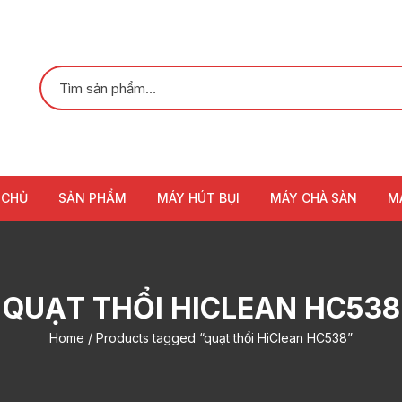
 CHỦ
SẢN PHẨM
MÁY HÚT BỤI
MÁY CHÀ SÀN
M
QUẠT THỔI HICLEAN HC538
Home
/ Products tagged “quạt thổi HiClean HC538”