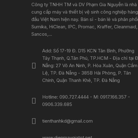
Công ty TNHH TM và DV Phạm Gia Nguyễn là nhà
cung cấp máy và thiết bị vệ sinh công nghiệp hàng
đầu Việt Nam hiện nay. Bán sỉ - bán lẻ và phân phố
Sumika, HiClean, IPC, Promac, Kraffer, Cleanmaid,
Sancos,...
Add: Số 17-19 Đ. D15 KCN Tân Bình, Phường
Tây Thạnh, Q.Tân Phú, TP.HCM - Địa chỉ tại 
Nẵng: 27 Võ An Ninh, P. Hòa Xuân, Quận Cẩm
Lệ, TP. Đà Nẵng - 385B Hải Phòng, P. Tân
Chính, Quận Thanh Khê, TP. Đà Nẵng
Hotline: 090.727.4444 - M: 0917.166.357 -
0906.339.685
tienthanhkd@gmail.com
www.dienmaygiatot.net