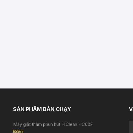
SẢN PHẨM BÁN CHẠY
V
Máy giặt thảm phun hút HiClean HC602