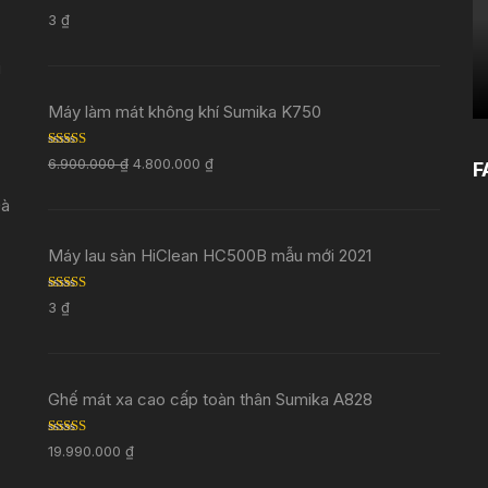
Rated
5.00
3
₫
out of 5
i
Máy làm mát không khí Sumika K750
Rated
5.00
6.900.000
₫
4.800.000
₫
F
out of 5
Đà
Máy lau sàn HiClean HC500B mẫu mới 2021
Rated
5.00
3
₫
out of 5
Ghế mát xa cao cấp toàn thân Sumika A828
Rated
5.00
19.990.000
₫
out of 5