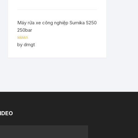
Máy rửa xe công nghiệp Sumika S250
250bar
Rated
5
out
by dmgt
of 5
IDEO