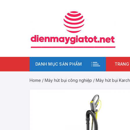
Chuyển
tới
nội
dung
DANH MỤC SẢN PHẨM
TRANG
Home
/
Máy hút bụi công nghiệp
/ Máy hút bụi Karc