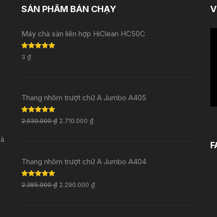
SẢN PHẨM BÁN CHẠY
V
Tr
Máy chà sàn liên hợp HiClean HC50C
ch
Rated
5.00
V
3
₫
out of 5
i
Thang nhôm trượt chữ A Jumbo A405
Rated
5.00
2.930.000
₫
2.710.000
₫
out of 5
Đà
F
Thang nhôm trượt chữ A Jumbo A404
Rated
5.00
2.385.000
₫
2.290.000
₫
out of 5