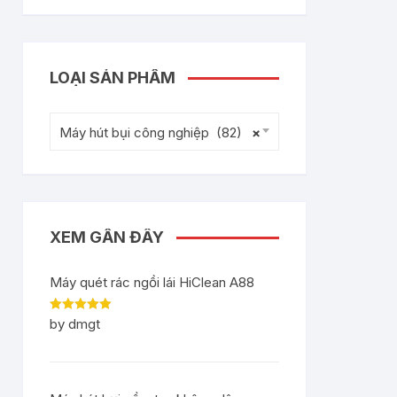
LOẠI SẢN PHẨM
Máy hút bụi công nghiệp (82)
×
XEM GẦN ĐÂY
Máy quét rác ngồi lái HiClean A88
Rated
5
out
by dmgt
of 5