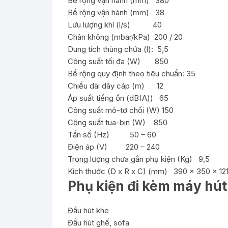
Bề rộng vận hành (mm) 380
Bề rộng vận hành (mm) 38
Lưu lượng khí (l/s) 40
Chân không (mbar/kPa) 200 / 20
Dung tích thùng chứa (l): 5,5
Công suất tối đa (W) 850
Bề rộng quy định theo tiêu chuẩn: 35
Chiều dài dây cáp (m) 12
Áp suất tiếng ồn (dB(A)) 65
Công suất mô-tơ chổi (W) 150
Công suất tua-bin (W) 850
Tần số (Hz) 50 – 60
Điện áp (V) 220 – 240
Trọng lượng chưa gắn phụ kiện (Kg) 9,5
Kích thước (D x R x C) (mm) 390 x 350 x 12
Phụ kiện đi kèm máy hút
Đầu hút khe
Đầu hút ghế, sofa