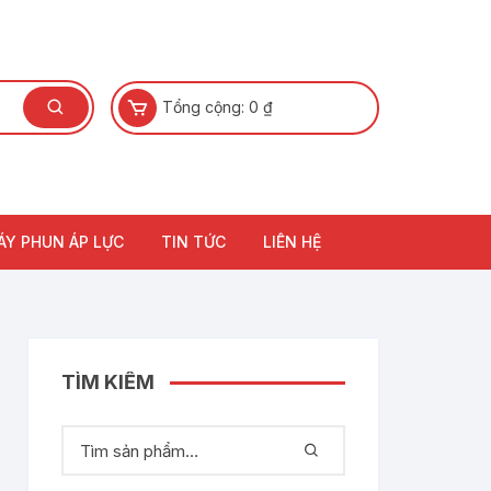
Tổng cộng:
0
₫
ÁY PHUN ÁP LỰC
TIN TỨC
LIÊN HỆ
TÌM KIẾM