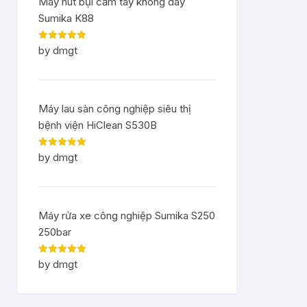
Máy hút bụi cầm tay không dây
Sumika K88
Rated
5
out
by dmgt
of 5
Máy lau sàn công nghiệp siêu thị
bệnh viện HiClean S530B
Rated
5
out
by dmgt
of 5
Máy rửa xe công nghiệp Sumika S250
250bar
Rated
5
out
by dmgt
of 5