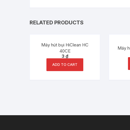
RELATED PRODUCTS
Máy hút bụi HiClean HC
Máy hú
40CE
3
₫
ADD TO CART