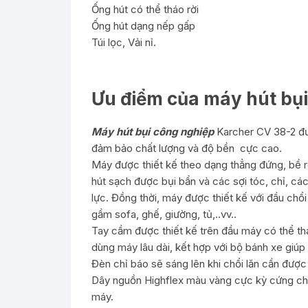
Ống hút có thể tháo rời
Ống hút dạng nếp gấp
Túi lọc, Vải nỉ.
Ưu điểm của máy hút bụ
Máy hút bụi công nghiệp
Karcher CV 38-2 đư
đảm bảo chất lượng và độ bền cực cao.
Máy được thiết kế theo dạng thẳng đứng, bề
hút sạch được bụi bẩn và các sợi tóc, chỉ, cá
lực. Đồng thời, máy được thiết kế với đầu chổi
gầm sofa, ghế, giường, tủ,..vv..
Tay cầm được thiết kế trên đầu máy có thể th
dùng máy lâu dài, kết hợp với bộ bánh xe giú
Đèn chỉ báo sẽ sáng lên khi chổi lăn cần được
Dây nguồn Highflex màu vàng cực kỳ cứng chắc
máy.