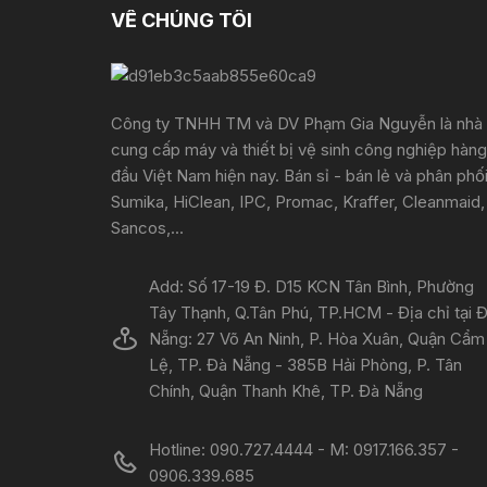
VỀ CHÚNG TÔI
Công ty TNHH TM và DV Phạm Gia Nguyễn là nhà
cung cấp máy và thiết bị vệ sinh công nghiệp hàng
đầu Việt Nam hiện nay. Bán sỉ - bán lẻ và phân phố
Sumika, HiClean, IPC, Promac, Kraffer, Cleanmaid,
Sancos,...
Add: Số 17-19 Đ. D15 KCN Tân Bình, Phường
Tây Thạnh, Q.Tân Phú, TP.HCM - Địa chỉ tại 
Nẵng: 27 Võ An Ninh, P. Hòa Xuân, Quận Cẩm
Lệ, TP. Đà Nẵng - 385B Hải Phòng, P. Tân
Chính, Quận Thanh Khê, TP. Đà Nẵng
Hotline: 090.727.4444 - M: 0917.166.357 -
0906.339.685