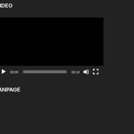
IDEO
ình
ơi
ideo
00:00
06:10
ANPAGE