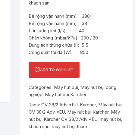
khách sạn.
Bề rộng vận hành (mm) 380
Bề rộng vận hành (mm) 38
Lưu lượng khí (l/s) 40
Chân không (mbar/kPa) 200 / 20
Dung tích thùng chứa (l): 5,5
Công suất tối đa (W) 850
ADD TO WISHLIST
Categories:
Máy hút bụi
,
Máy hút bụi công
nghiệp
,
Máy hút bụi Karcher
Tags:
CV 38/2 Adv *EU
,
Karcher
,
Máy hút bụi
CV 38/2 Adv *EU
,
Máy hút bụi Karcher
,
Máy
hút bụi Karcher CV 38/2 Adv *EU
,
máy hút bụi
khách sạn
,
máy hút bụi thảm