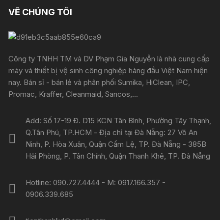
VỀ CHÚNG TÔI
Công ty TNHH TM và DV Phạm Gia Nguyễn là nhà cung cấp
máy và thiết bị vệ sinh công nghiệp hàng đầu Việt Nam hiện
nay. Bán sỉ - bán lẻ và phân phối Sumika, HiClean, IPC,
Promac, Kraffer, Cleanmaid, Sancos,...
Add: Số 17-19 Đ. D15 KCN Tân Bình, Phường Tây Thạnh,
Q.Tân Phú, TP.HCM - Địa chỉ tại Đà Nẵng: 27 Võ An
Ninh, P. Hòa Xuân, Quận Cẩm Lệ, TP. Đà Nẵng - 385B
Hải Phòng, P. Tân Chính, Quận Thanh Khê, TP. Đà Nẵng
Hotline: 090.727.4444 - M: 0917.166.357 -
0906.339.685