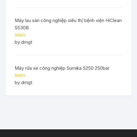
Máy lau sàn công nghiệp siêu thị bệnh viện HiClean
S530B
Rated
5
out
by dmgt
of 5
Máy rửa xe công nghiệp Sumika S250 250bar
Rated
5
out
by dmgt
of 5