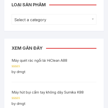
LOẠI SẢN PHẨM
Select a category
XEM GẦN ĐÂY
Máy quét rác ngồi lái HiClean A88
Rated
5
out
by dmgt
of 5
Máy hút bụi cầm tay không dây Sumika K88
Rated
5
out
by dmgt
of 5