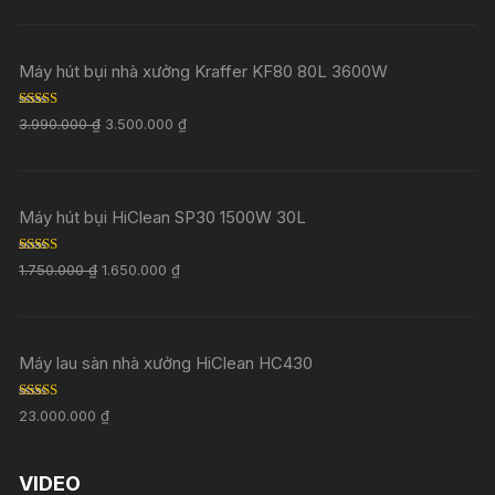
Máy hút bụi nhà xưởng Kraffer KF80 80L 3600W
Rated
5.00
3.990.000
₫
3.500.000
₫
out of 5
Máy hút bụi HiClean SP30 1500W 30L
Rated
5.00
1.750.000
₫
1.650.000
₫
out of 5
Máy lau sàn nhà xưởng HiClean HC430
Rated
5.00
23.000.000
₫
out of 5
VIDEO