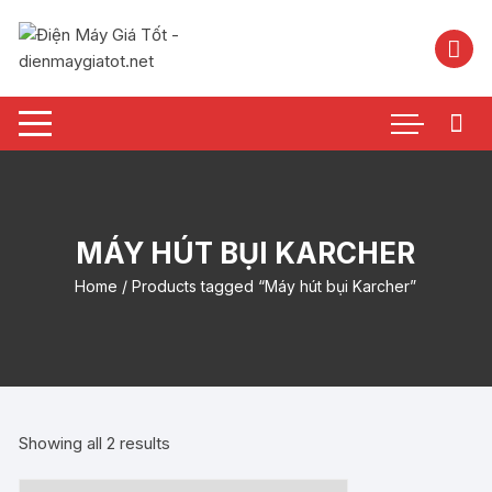
Chuyển
tới
nội
dung
MÁY HÚT BỤI KARCHER
Home
/ Products tagged “Máy hút bụi Karcher”
Showing all 2 results