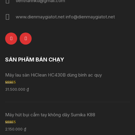
tienthanhkd@gmail.com
www.dienmaygiatot.net info@dienmaygiatot.net
SẢN PHẨM BÁN CHẠY
Máy lau sàn HiClean HC430B dùng bình ac quy
Rated
5.00
31.500.000
₫
out of 5
Máy hút bụi cầm tay không dây Sumika K88
Rated
5.00
2.150.000
₫
out of 5