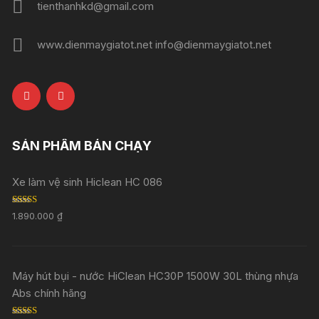
tienthanhkd@gmail.com
www.dienmaygiatot.net info@dienmaygiatot.net
SẢN PHẨM BÁN CHẠY
Xe làm vệ sinh Hiclean HC 086
Rated
5.00
1.890.000
₫
out of 5
Máy hút bụi - nước HiClean HC30P 1500W 30L thùng nhựa
Abs chính hãng