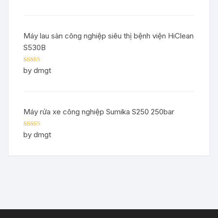
Máy lau sàn công nghiệp siêu thị bệnh viện HiClean
S530B
Rated
5
out
by dmgt
of 5
Máy rửa xe công nghiệp Sumika S250 250bar
Rated
5
out
by dmgt
of 5