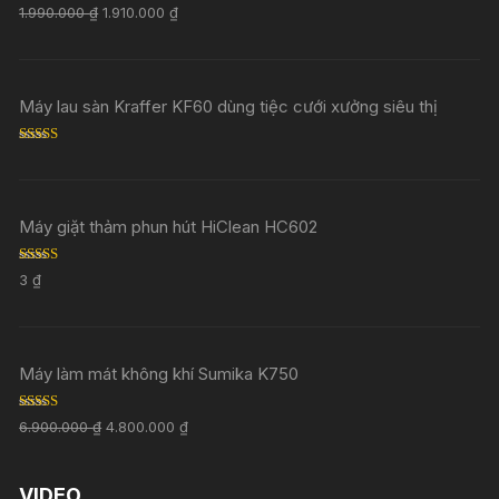
Rated
5.00
1.990.000
₫
1.910.000
₫
out of 5
Máy lau sàn Kraffer KF60 dùng tiệc cưới xưởng siêu thị
Rated
5.00
out of 5
Máy giặt thảm phun hút HiClean HC602
Rated
5.00
3
₫
out of 5
Máy làm mát không khí Sumika K750
Rated
5.00
6.900.000
₫
4.800.000
₫
out of 5
VIDEO