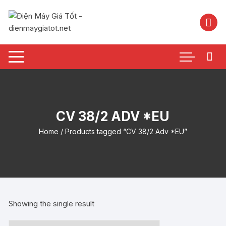
Chuyển
tới
nội
dung
CV 38/2 ADV *EU
Home
/ Products tagged “CV 38/2 Adv *EU”
Showing the single result