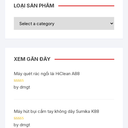
LOẠI SẢN PHẨM
XEM GẦN ĐÂY
Máy quét rác ngồi lái HiClean A88
Rated
5
out
by dmgt
of 5
Máy hút bụi cầm tay không dây Sumika K88
Rated
5
out
by dmgt
of 5