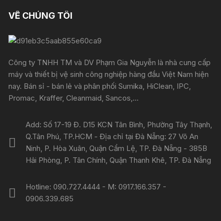
VỀ CHÚNG TÔI
Công ty TNHH TM và DV Phạm Gia Nguyễn là nhà cung cấp
máy và thiết bị vệ sinh công nghiệp hàng đầu Việt Nam hiện
nay. Bán sỉ - bán lẻ và phân phối Sumika, HiClean, IPC,
Promac, Kraffer, Cleanmaid, Sancos,...
Add: Số 17-19 Đ. D15 KCN Tân Bình, Phường Tây Thạnh,
Q.Tân Phú, TP.HCM - Địa chỉ tại Đà Nẵng: 27 Võ An
Ninh, P. Hòa Xuân, Quận Cẩm Lệ, TP. Đà Nẵng - 385B
Hải Phòng, P. Tân Chính, Quận Thanh Khê, TP. Đà Nẵng
Hotline: 090.727.4444 - M: 0917.166.357 -
0906.339.685