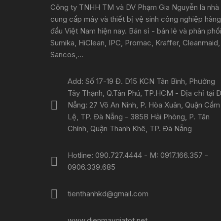
Công ty TNHH TM và DV Phạm Gia Nguyễn là nhà
cung cấp máy và thiết bị vệ sinh công nghiệp hàng
đầu Việt Nam hiện nay. Bán sỉ - bán lẻ và phân phố
Sumika, HiClean, IPC, Promac, Kraffer, Cleanmaid,
Sancos,...
Add: Số 17-19 Đ. D15 KCN Tân Bình, Phường
Tây Thạnh, Q.Tân Phú, TP.HCM - Địa chỉ tại 
Nẵng: 27 Võ An Ninh, P. Hòa Xuân, Quận Cẩm
Lệ, TP. Đà Nẵng - 385B Hải Phòng, P. Tân
Chính, Quận Thanh Khê, TP. Đà Nẵng
Hotline: 090.727.4444 - M: 0917.166.357 -
0906.339.685
tienthanhkd@gmail.com
www.dienmaygiatot.net