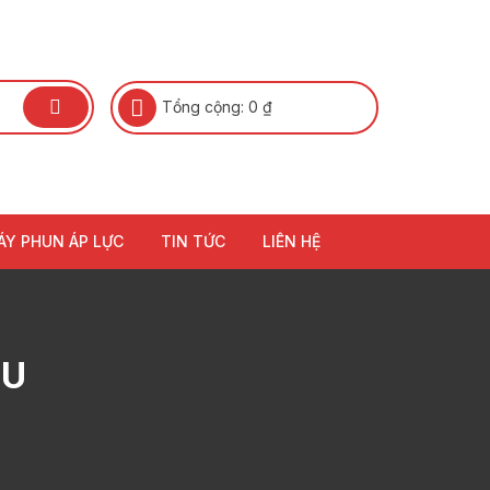
Tổng cộng:
0
₫
ÁY PHUN ÁP LỰC
TIN TỨC
LIÊN HỆ
EU