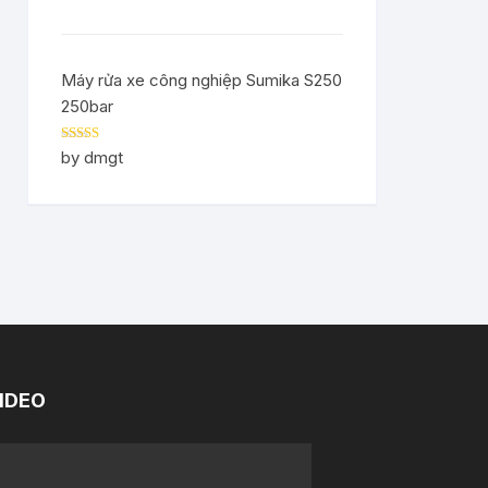
Máy rửa xe công nghiệp Sumika S250
250bar
Rated
5
out
by dmgt
of 5
IDEO