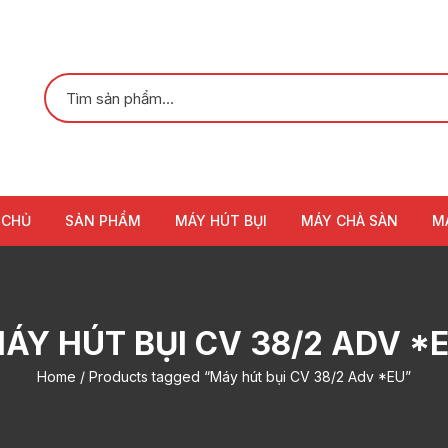
 CHỦ
SẢN PHẨM
MÁY HÚT BỤI
MÁY CHÀ SÀN
M
ÁY HÚT BỤI CV 38/2 ADV *
Home
/ Products tagged “Máy hút bụi CV 38/2 Adv *EU”