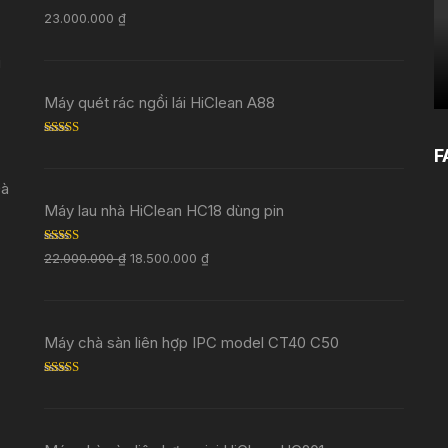
Rated
5.00
23.000.000
₫
out of 5
i
Máy quét rác ngồi lái HiClean A88
Rated
5.00
F
out of 5
Đà
Máy lau nhà HiClean HC18 dùng pin
Rated
5.00
22.000.000
₫
18.500.000
₫
out of 5
Máy chà sàn liên hợp IPC model CT40 C50
Rated
5.00
out of 5