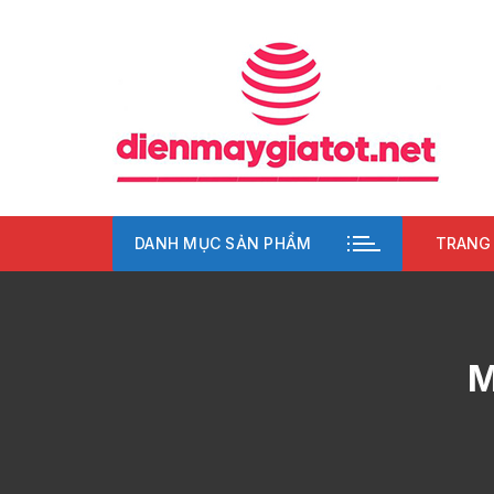
Chuyển
tới
nội
dung
DANH MỤC SẢN PHẨM
TRANG
M