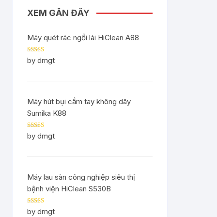
XEM GẦN ĐÂY
Máy quét rác ngồi lái HiClean A88
Rated
5
out
by dmgt
of 5
Máy hút bụi cầm tay không dây
Sumika K88
Rated
5
out
by dmgt
of 5
Máy lau sàn công nghiệp siêu thị
bệnh viện HiClean S530B
Rated
5
out
by dmgt
of 5