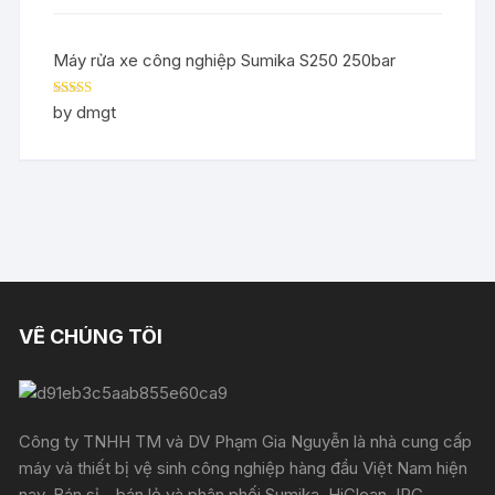
Máy rửa xe công nghiệp Sumika S250 250bar
Rated
5
out
by dmgt
of 5
VỀ CHÚNG TÔI
Công ty TNHH TM và DV Phạm Gia Nguyễn là nhà cung cấp
máy và thiết bị vệ sinh công nghiệp hàng đầu Việt Nam hiện
nay. Bán sỉ - bán lẻ và phân phối Sumika, HiClean, IPC,