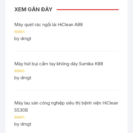
XEM GẦN ĐÂY
Máy quét rác ngồi lái HiClean A88
Rated
5
out
by dmgt
of 5
Máy hút bụi cầm tay không dây Sumika K88
Rated
5
out
by dmgt
of 5
Máy lau sàn công nghiệp siêu thị bệnh viện HiClean
S530B
Rated
5
out
by dmgt
of 5