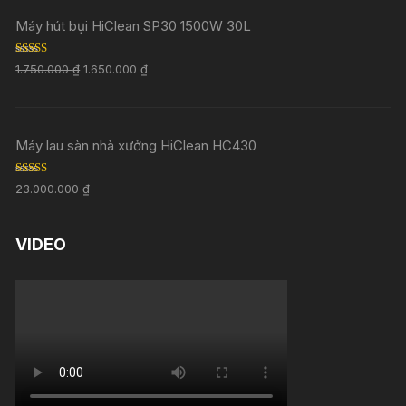
Máy hút bụi HiClean SP30 1500W 30L
Rated
5.00
1.750.000
₫
1.650.000
₫
out of 5
Máy lau sàn nhà xưởng HiClean HC430
Rated
5.00
23.000.000
₫
out of 5
VIDEO