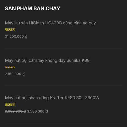
SẢN PHẨM BÁN CHẠY
Máy lau sàn HiClean HC430B dùng bình ac quy
Rated
5.00
31.500.000
₫
out of 5
Máy hút bụi cầm tay không dây Sumika K88
Rated
5.00
2.150.000
₫
out of 5
Máy hút bụi nhà xưởng Kraffer KF80 80L 3600W
Rated
5.00
3.990.000
₫
3.500.000
₫
out of 5