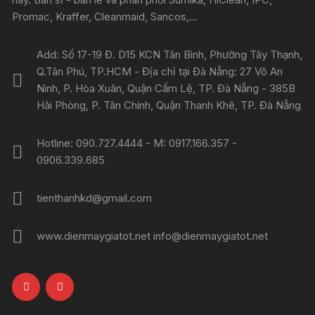
Promac, Kraffer, Cleanmaid, Sancos,...
Add: Số 17-19 Đ. D15 KCN Tân Bình, Phường Tây Thạnh,
Q.Tân Phú, TP.HCM - Địa chỉ tại Đà Nẵng: 27 Võ An
Ninh, P. Hòa Xuân, Quận Cẩm Lệ, TP. Đà Nẵng - 385B
Hải Phòng, P. Tân Chính, Quận Thanh Khê, TP. Đà Nẵng
Hotline: 090.727.4444 - M: 0917.166.357 -
0906.339.685
tienthanhkd@gmail.com
www.dienmaygiatot.net info@dienmaygiatot.net