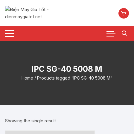
Chuyển
tới
nội
dung
IPC SG-40 5008 M
Home
/ Products tagged “IPC SG-40 5008 M”
Showing the single result