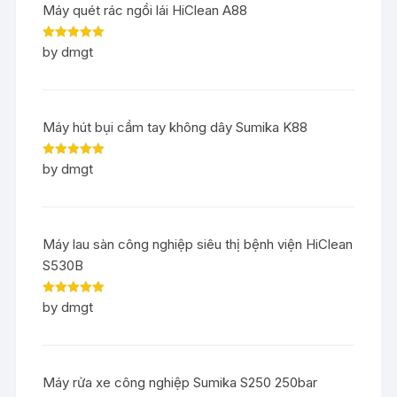
Máy quét rác ngồi lái HiClean A88
Rated
5
out
by dmgt
of 5
Máy hút bụi cầm tay không dây Sumika K88
Rated
5
out
by dmgt
of 5
Máy lau sàn công nghiệp siêu thị bệnh viện HiClean
S530B
Rated
5
out
by dmgt
of 5
Máy rửa xe công nghiệp Sumika S250 250bar