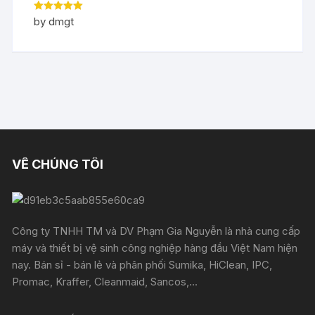
Rated
5
out
by dmgt
of 5
VỀ CHÚNG TÔI
Công ty TNHH TM và DV Phạm Gia Nguyễn là nhà cung cấp
máy và thiết bị vệ sinh công nghiệp hàng đầu Việt Nam hiện
nay. Bán sỉ - bán lẻ và phân phối Sumika, HiClean, IPC,
Promac, Kraffer, Cleanmaid, Sancos,...