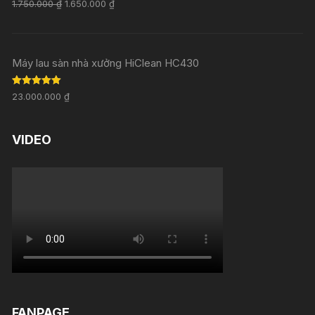
Rated
5.00
1.750.000
₫
1.650.000
₫
out of 5
Máy lau sàn nhà xưởng HiClean HC430
Rated
5.00
23.000.000
₫
out of 5
VIDEO
FANPAGE