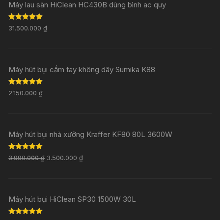
Máy lau sàn HiClean HC430B dùng bình ac quy
Rated
5.00
31.500.000
₫
out of 5
Máy hút bụi cầm tay không dây Sumika K88
Rated
5.00
2.150.000
₫
out of 5
Máy hút bụi nhà xưởng Kraffer KF80 80L 3600W
Rated
5.00
3.990.000
₫
3.500.000
₫
out of 5
Máy hút bụi HiClean SP30 1500W 30L