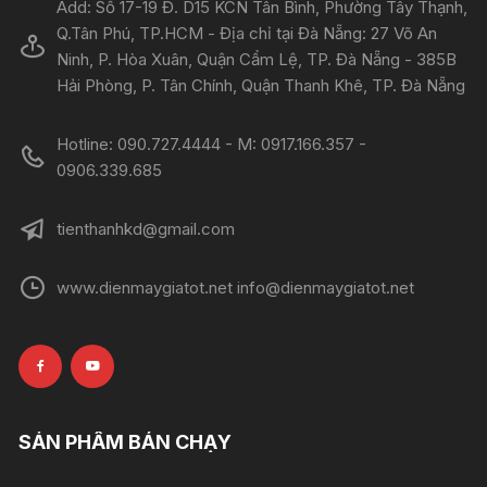
Add: Số 17-19 Đ. D15 KCN Tân Bình, Phường Tây Thạnh,
Q.Tân Phú, TP.HCM - Địa chỉ tại Đà Nẵng: 27 Võ An
Ninh, P. Hòa Xuân, Quận Cẩm Lệ, TP. Đà Nẵng - 385B
Hải Phòng, P. Tân Chính, Quận Thanh Khê, TP. Đà Nẵng
Hotline: 090.727.4444 - M: 0917.166.357 -
0906.339.685
tienthanhkd@gmail.com
www.dienmaygiatot.net info@dienmaygiatot.net
SẢN PHẨM BÁN CHẠY