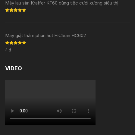
Máy lau sàn Kraffer KF60 dùng tiệc cưới xưởng siêu thị
Rated
5.00
out of 5
Máy giặt thảm phun hút HiClean HC602
Rated
5.00
3
₫
out of 5
VIDEO