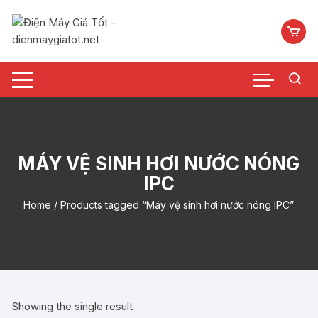
Chuyển
tới
nội
dung
MÁY VỆ SINH HƠI NƯỚC NÓNG
IPC
Home
/ Products tagged “Máy vệ sinh hơi nước nóng IPC”
Showing the single result