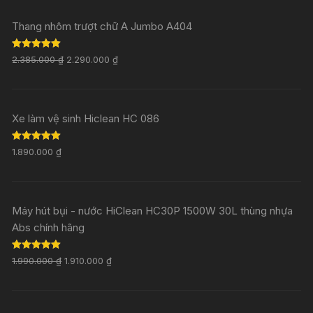
Thang nhôm trượt chữ A Jumbo A404
Rated
5.00
2.385.000
₫
2.290.000
₫
out of 5
Xe làm vệ sinh Hiclean HC 086
Rated
5.00
1.890.000
₫
out of 5
Máy hút bụi - nước HiClean HC30P 1500W 30L thùng nhựa
Abs chính hãng
Rated
5.00
1.990.000
₫
1.910.000
₫
out of 5