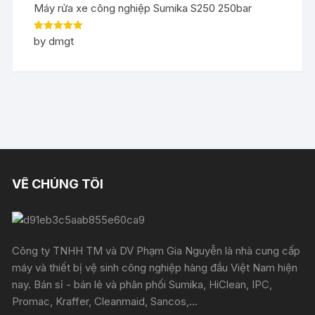
Máy rửa xe công nghiệp Sumika S250 250bar
Rated
5
out
by dmgt
of 5
VỀ CHÚNG TÔI
Công ty TNHH TM và DV Phạm Gia Nguyễn là nhà cung cấp
máy và thiết bị vệ sinh công nghiệp hàng đầu Việt Nam hiện
nay. Bán sỉ - bán lẻ và phân phối Sumika, HiClean, IPC,
Promac, Kraffer, Cleanmaid, Sancos,...