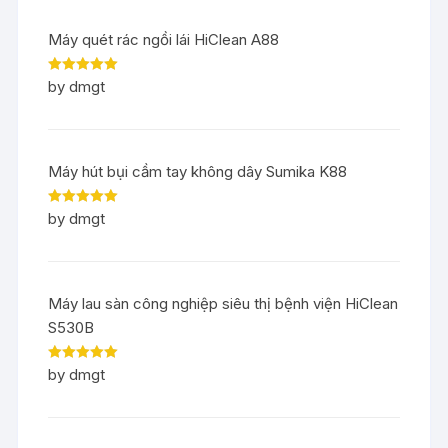
Máy quét rác ngồi lái HiClean A88
Rated
5
out
by dmgt
of 5
Máy hút bụi cầm tay không dây Sumika K88
Rated
5
out
by dmgt
of 5
Máy lau sàn công nghiệp siêu thị bệnh viện HiClean
S530B
Rated
5
out
by dmgt
of 5