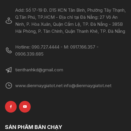
Add: Số 17-19 Đ. D15 KCN Tân Bình, Phường Tây Thạnh,
Q.Tân Phú, TP.HCM - Địa chỉ tại Đà Nẵng: 27 Võ An
Ninh, P. Hòa Xuân, Quận Cẩm Lệ, TP. Đà Nẵng - 385B
Hải Phòng, P. Tân Chính, Quận Thanh Khê, TP. Đà Nẵng
Hotline: 090.727.4444 - M: 0917.166.357 -
0906.339.685
tienthanhkd@gmail.com
www.dienmaygiatot.net info@dienmaygiatot.net
SẢN PHẨM BÁN CHẠY