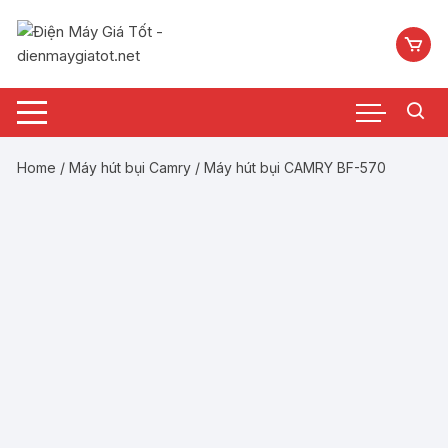
Chuyển
tới
nội
dung
Home
/
Máy hút bụi Camry
/ Máy hút bụi CAMRY BF-570