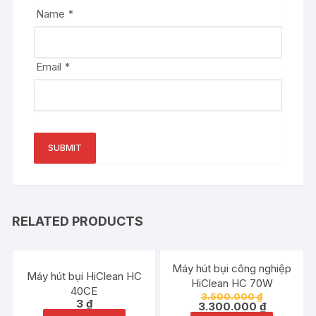
Name
*
Email
*
RELATED PRODUCTS
Đang ưu đãi!
Máy hút bụi công nghiệp
Máy hút bụi HiClean HC
HiClean HC 70W
40CE
3.500.000
₫
3
₫
3.300.000
₫