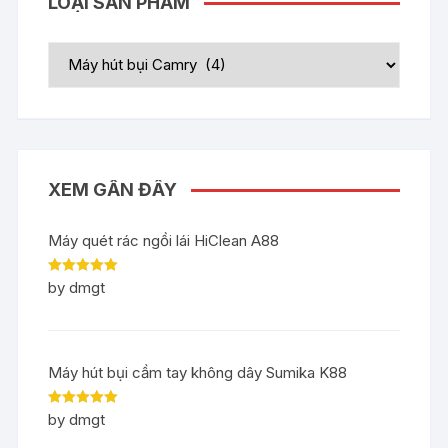
LOẠI SẢN PHẨM
XEM GẦN ĐÂY
Máy quét rác ngồi lái HiClean A88
Rated
5
out
by dmgt
of 5
Máy hút bụi cầm tay không dây Sumika K88
Rated
5
out
by dmgt
of 5