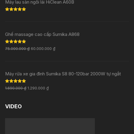
Máy lau sàn ngồi lái HiClean A60B
Rated
5.00
out of 5
Ghế massage cao cấp Sumika A868
Rated
5.00
75.000.000
₫
60.000.000
₫
out of 5
Máy rửa xe gia đình Sumika S8 80-120bar 2000W tự ngắt
Rated
5.00
1.690.000
₫
1.290.000
₫
out of 5
VIDEO