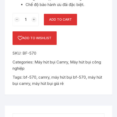
Chế độ bảo hành ưu đãi đặc biệt.
Máy
ADD TO CART
hút
bụi
CAMRY
ADD TO WISHLIST
BF-
570
SKU:
BF-570
quantity
Categories:
Máy hút bụi Camry
,
Máy hút bụi công
nghiệp
Tags:
bf-570
,
camry
,
máy hút bụi bf-570
,
máy hút
bụi camry
,
máy hút bụi giá rẻ