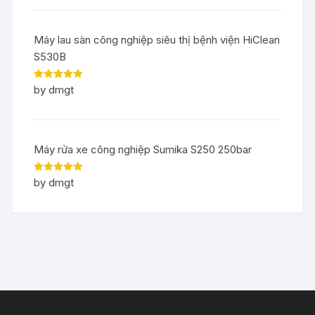
Máy lau sàn công nghiệp siêu thị bệnh viện HiClean
S530B
Rated
5
out
by dmgt
of 5
Máy rửa xe công nghiệp Sumika S250 250bar
Rated
5
out
by dmgt
of 5