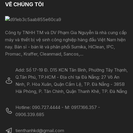
VỀ CHÚNG TÔI
Công ty TNHH TM và DV Phạm Gia Nguyễn là nhà cung cấp
máy và thiết bị vệ sinh công nghiệp hàng đầu Việt Nam hiện
nay. Bán sỉ - bán lẻ và phân phối Sumika, HiClean, IPC,
Promac, Kraffer, Cleanmaid, Sancos,...
Add: Số 17-19 Đ. D15 KCN Tân Bình, Phường Tây Thạnh,
Q.Tân Phú, TP.HCM - Địa chỉ tại Đà Nẵng: 27 Võ An
Ninh, P. Hòa Xuân, Quận Cẩm Lệ, TP. Đà Nẵng - 385B
Hải Phòng, P. Tân Chính, Quận Thanh Khê, TP. Đà Nẵng
Hotline: 090.727.4444 - M: 0917.166.357 -
0906.339.685
tienthanhkd@gmail.com