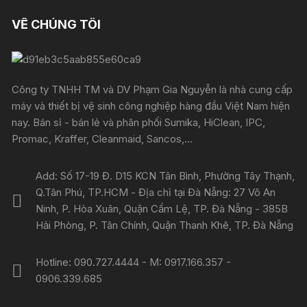
VỀ CHÚNG TÔI
Công ty TNHH TM và DV Phạm Gia Nguyễn là nhà cung cấp
máy và thiết bị vệ sinh công nghiệp hàng đầu Việt Nam hiện
nay. Bán sỉ - bán lẻ và phân phối Sumika, HiClean, IPC,
Promac, Kraffer, Cleanmaid, Sancos,...
Add: Số 17-19 Đ. D15 KCN Tân Bình, Phường Tây Thạnh,
Q.Tân Phú, TP.HCM - Địa chỉ tại Đà Nẵng: 27 Võ An
Ninh, P. Hòa Xuân, Quận Cẩm Lệ, TP. Đà Nẵng - 385B
Hải Phòng, P. Tân Chính, Quận Thanh Khê, TP. Đà Nẵng
Hotline: 090.727.4444 - M: 0917.166.357 -
0906.339.685