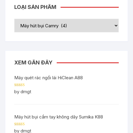
LOẠI SẢN PHẨM
XEM GẦN ĐÂY
Máy quét rác ngồi lái HiClean A88
Rated
5
out
by dmgt
of 5
Máy hút bụi cầm tay không dây Sumika K88
Rated
5
out
by dmgt