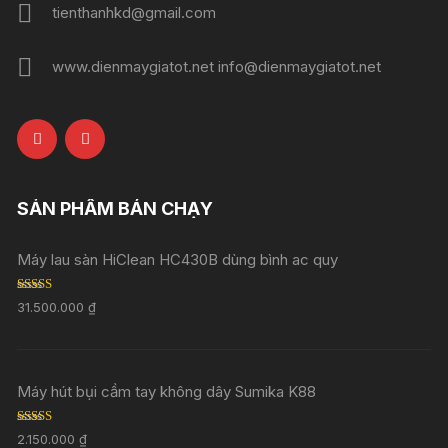
tienthanhkd@gmail.com
www.dienmaygiatot.net info@dienmaygiatot.net
SẢN PHẨM BÁN CHẠY
Máy lau sàn HiClean HC430B dùng bình ac quy
Rated
5.00
31.500.000
₫
out of 5
Máy hút bụi cầm tay không dây Sumika K88
Rated
5.00
2.150.000
₫