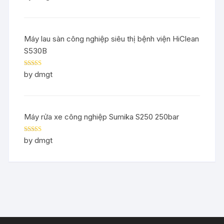
of 5
Máy lau sàn công nghiệp siêu thị bệnh viện HiClean
S530B
Rated
5
out
by dmgt
of 5
Máy rửa xe công nghiệp Sumika S250 250bar
Rated
5
out
by dmgt
of 5