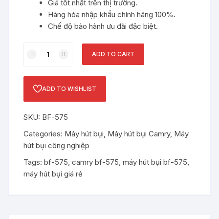
Giá tốt nhất trên thị trường.
Hàng hóa nhập khẩu chính hãng 100%.
Chế độ bảo hành ưu đãi đặc biệt.
Máy
ADD TO CART
hút
bụi
CAMRY
ADD TO WISHLIST
BF-
575
SKU:
BF-575
quantity
Categories:
Máy hút bụi
,
Máy hút bụi Camry
,
Máy
hút bụi công nghiệp
Tags:
bf-575
,
camry bf-575
,
máy hút bụi bf-575
,
máy hút bụi giá rẻ