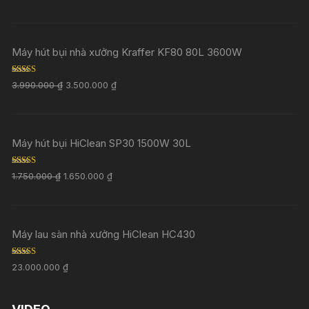
out of 5
Máy hút bụi nhà xưởng Kraffer KF80 80L 3600W
Rated
5.00
3.990.000
₫
3.500.000
₫
out of 5
Máy hút bụi HiClean SP30 1500W 30L
Rated
5.00
1.750.000
₫
1.650.000
₫
out of 5
Máy lau sàn nhà xưởng HiClean HC430
Rated
5.00
23.000.000
₫
out of 5