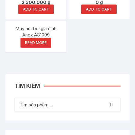
2.300.000
₫
0
₫
ADD TO CART
ADD TO CART
Out of stock
Máy hút bụi gia đình
Anex AG1099
READ MORE
TÌM KIẾM