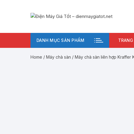
Chuyển
tới
nội
dung
DANH MỤC SẢN PHẨM
TRANG
Home
/
Máy chà sàn
/ Máy chà sàn liên hợp Kraffer