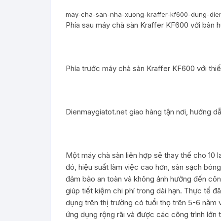
may-cha-san-nha-xuong-kraffer-kf600-dung-die
Phía sau máy chà sàn Kraffer KF600 với bàn 
Phía trước máy chà sàn Kraffer KF600 với thi
Dienmaygiatot.net giao hàng tận nơi, hướng 
Một máy chà sàn liên hợp sẽ thay thế cho 10 l
đó, hiệu suất làm việc cao hơn, sàn sạch bón
đảm bảo an toàn và không ảnh hưởng đến công
giúp tiết kiệm chi phí trong dài hạn. Thực tế
dụng trên thị trường có tuổi thọ trên 5-6 nă
ứng dụng rộng rãi và được các công trình lớn t