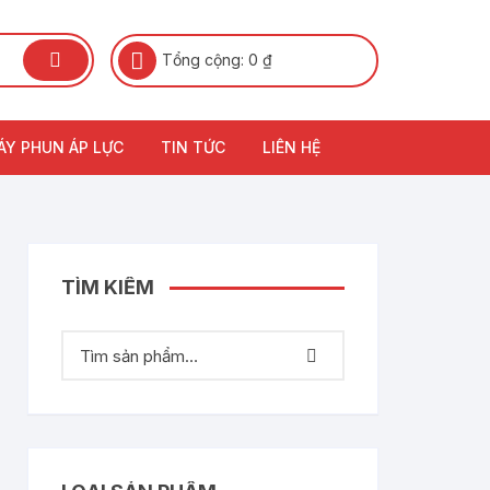
Tổng cộng:
0
₫
ÁY PHUN ÁP LỰC
TIN TỨC
LIÊN HỆ
TÌM KIẾM