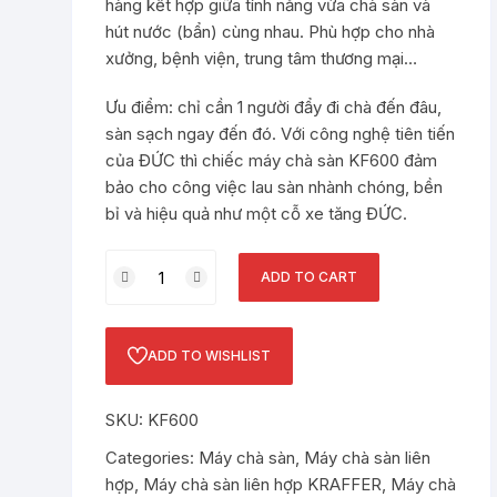
hàng kết hợp giữa tính năng vừa chà sàn và
hút nước (bẩn) cùng nhau. Phù hợp cho nhà
xưởng, bệnh viện, trung tâm thương mại…
Ưu điểm: chỉ cần 1 người đẩy đi chà đến đâu,
sàn sạch ngay đến đó. Với công nghệ tiên tiến
của ĐỨC thì chiếc máy chà sàn KF600 đảm
bảo cho công việc lau sàn nhành chóng, bền
bỉ và hiệu quả như một cỗ xe tăng ĐỨC.
Máy
ADD TO CART
chà
sàn
liên
ADD TO WISHLIST
hợp
Kraffer
SKU:
KF600
KF600
quantity
Categories:
Máy chà sàn
,
Máy chà sàn liên
hợp
,
Máy chà sàn liên hợp KRAFFER
,
Máy chà