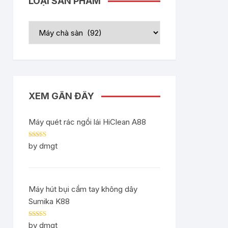
LOẠI SẢN PHẨM
XEM GẦN ĐÂY
Máy quét rác ngồi lái HiClean A88
Rated
5
out
by dmgt
of 5
Máy hút bụi cầm tay không dây
Sumika K88
Rated
5
out
by dmgt