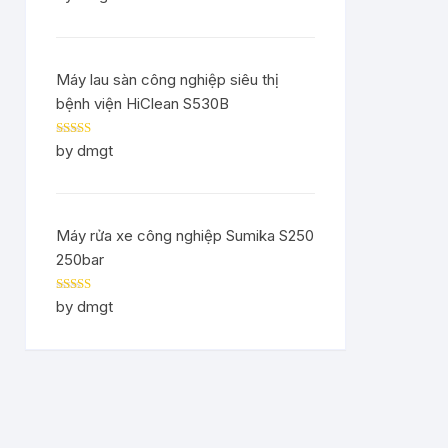
of 5
Máy lau sàn công nghiệp siêu thị
bệnh viện HiClean S530B
Rated
5
out
by dmgt
of 5
Máy rửa xe công nghiệp Sumika S250
250bar
Rated
5
out
by dmgt
of 5