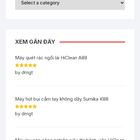
XEM GẦN ĐÂY
Máy quét rác ngồi lái HiClean A88
Rated
5
out
by dmgt
of 5
Máy hút bụi cầm tay không dây Sumika K88
Rated
5
out
by dmgt
of 5