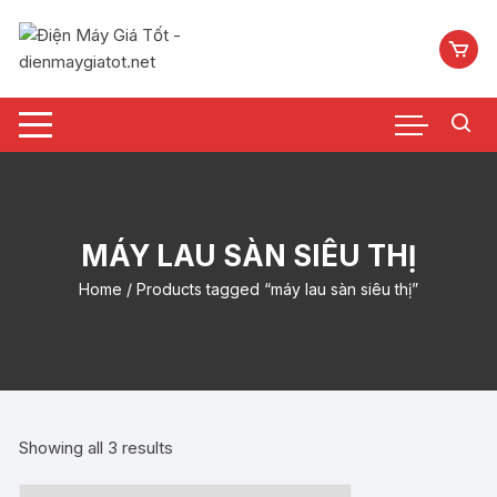
Chuyển
tới
nội
dung
MÁY LAU SÀN SIÊU THỊ
Home
/ Products tagged “máy lau sàn siêu thị”
Showing all 3 results