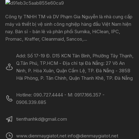
Công ty TNHH TM và DV Phạm Gia Nguyễn là nhà cung cấp
máy và thiết bị vệ sinh công nghiệp hàng đầu Việt Nam hiện
nay. Bán sỉ - bán lẻ và phân phối Sumika, HiClean, IPC,
Promac, Kraffer, Cleanmaid, Sancos,...
Add: Số 17-19 Đ. D15 KCN Tân Bình, Phường Tây Thạnh,
Q.Tân Phú, TP.HCM - Địa chỉ tại Đà Nẵng: 27 Võ An
Ninh, P. Hòa Xuân, Quận Cẩm Lệ, TP. Đà Nẵng - 385B
Hải Phòng, P. Tân Chính, Quận Thanh Khê, TP. Đà Nẵng
Hotline: 090.727.4444 - M: 0917.166.357 -
0906.339.685
tienthanhkd@gmail.com
www.dienmaygiatot.net info@dienmaygiatot.net