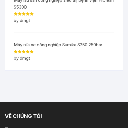
Máy lau sàn công nghiệp siêu thị bệnh viện HiClean
S530B
Rated
5
out
by dmgt
of 5
Máy rửa xe công nghiệp Sumika S250 250bar
Rated
5
out
by dmgt
of 5
VỀ CHÚNG TÔI