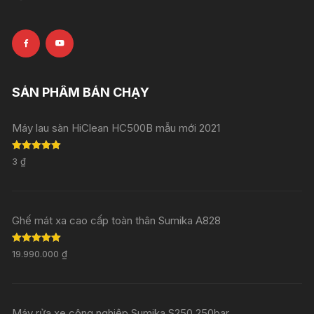
SẢN PHẨM BÁN CHẠY
Máy lau sàn HiClean HC500B mẫu mới 2021
Rated
5.00
3
₫
out of 5
Ghế mát xa cao cấp toàn thân Sumika A828
Rated
5.00
19.990.000
₫
out of 5
Máy rửa xe công nghiệp Sumika S250 250bar