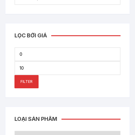
LỌC BỞI GIÁ
Min
price
Max
price
FILTER
LOẠI SẢN PHẨM