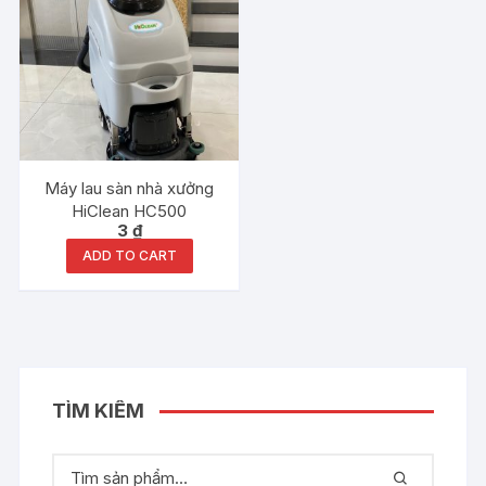
Máy lau sàn nhà xưởng
HiClean HC500
3
₫
ADD TO CART
TÌM KIẾM