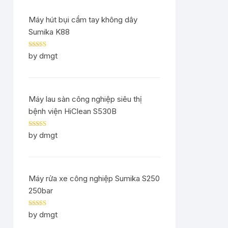
Máy hút bụi cầm tay không dây
Sumika K88
Rated
5
out
by dmgt
of 5
Máy lau sàn công nghiệp siêu thị
bệnh viện HiClean S530B
Rated
5
out
by dmgt
of 5
Máy rửa xe công nghiệp Sumika S250
250bar
Rated
5
out
by dmgt
of 5