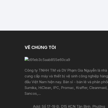
VỀ CHÚNG TÔI
Công ty TNHH TM và DV Phạm Gia Nguyễn là nhà
cung cấp máy và thiết bị vệ sinh công nghiệp hàng
đầu Việt Nam hiện nay. Bán sỉ - bán lẻ và phân phố
Sumika, HiClean, IPC, Promac, Kraffer, Cleanmaid,
Sancos,...
Add: Số 17-19 Đ. D15 KCN Tân Bình, Phường