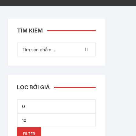
TÌM KIẾM
LỌC BỞI GIÁ
Min
price
Max
price
FILTER