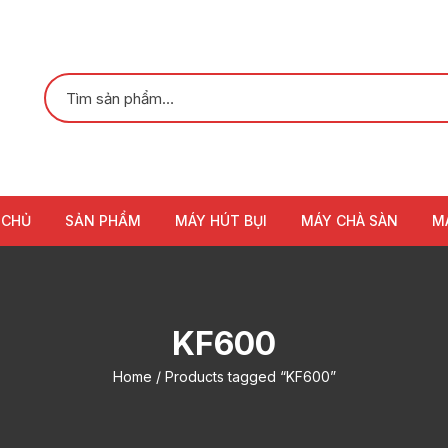
 CHỦ
SẢN PHẨM
MÁY HÚT BỤI
MÁY CHÀ SÀN
M
KF600
Home
/ Products tagged “KF600”