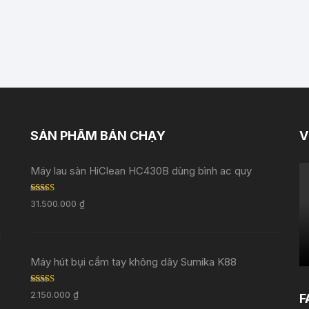
SẢN PHẨM BÁN CHẠY
V
Máy lau sàn HiClean HC430B dùng bình ac quy
Rated
5.00
31.500.000
₫
out of 5
i
Máy hút bụi cầm tay không dây Sumika K88
Rated
5.00
2.150.000
₫
F
out of 5