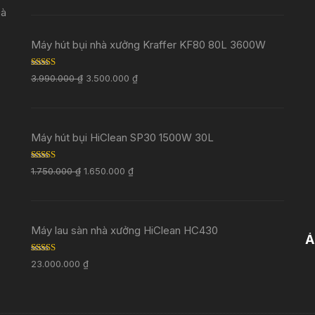
Đà
Máy hút bụi nhà xưởng Kraffer KF80 80L 3600W
Rated
5.00
3.990.000
₫
3.500.000
₫
out of 5
Máy hút bụi HiClean SP30 1500W 30L
Rated
5.00
1.750.000
₫
1.650.000
₫
out of 5
Máy lau sàn nhà xưởng HiClean HC430
Ả
Rated
5.00
23.000.000
₫
out of 5