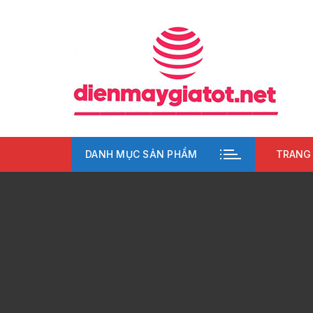
Chuyển
tới
nội
dung
DANH MỤC SẢN PHẨM
TRANG