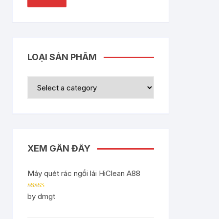
LOẠI SẢN PHẨM
XEM GẦN ĐÂY
Máy quét rác ngồi lái HiClean A88
Rated
5
out
by dmgt
of 5