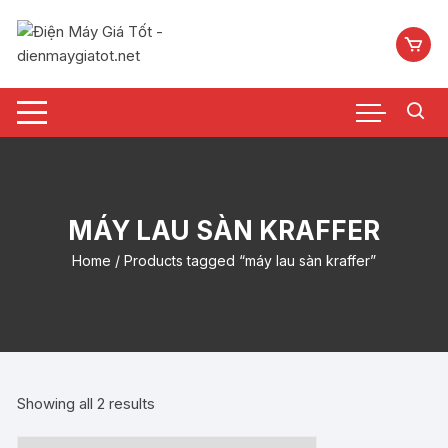
Chuyển
tới
nội
dung
MÁY LAU SÀN KRAFFER
Home
/ Products tagged “máy lau sàn kraffer”
Showing all 2 results