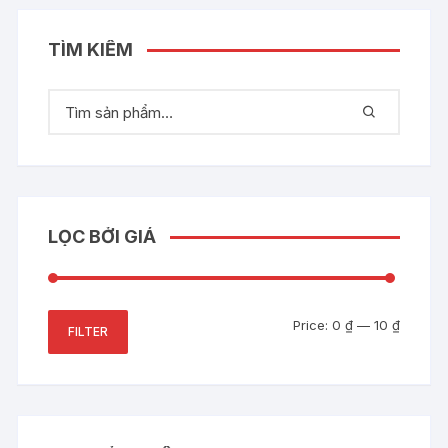
TÌM KIẾM
LỌC BỞI GIÁ
Min
Max
Price:
0 ₫
—
10 ₫
FILTER
price
price