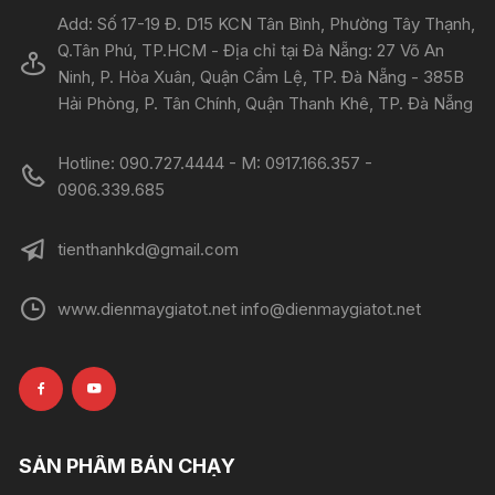
Add: Số 17-19 Đ. D15 KCN Tân Bình, Phường Tây Thạnh,
Q.Tân Phú, TP.HCM - Địa chỉ tại Đà Nẵng: 27 Võ An
Ninh, P. Hòa Xuân, Quận Cẩm Lệ, TP. Đà Nẵng - 385B
Hải Phòng, P. Tân Chính, Quận Thanh Khê, TP. Đà Nẵng
Hotline: 090.727.4444 - M: 0917.166.357 -
0906.339.685
tienthanhkd@gmail.com
www.dienmaygiatot.net info@dienmaygiatot.net
SẢN PHẨM BÁN CHẠY