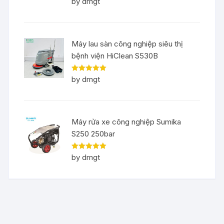
by dmgt
of 5
Máy lau sàn công nghiệp siêu thị
bệnh viện HiClean S530B
Rated
5
out
by dmgt
of 5
Máy rửa xe công nghiệp Sumika
S250 250bar
Rated
5
out
by dmgt
of 5