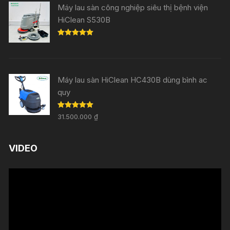
Máy lau sàn công nghiệp siêu thị bệnh viện
HiClean S530B
Rated
5.00
out of 5
Máy lau sàn HiClean HC430B dùng bình ac
quy
Rated
5.00
31.500.000
₫
out of 5
VIDEO
Trình
chơi
Video