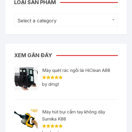
LOẠI SẢN PHẨM
Select a category
XEM GẦN ĐÂY
Máy quét rác ngồi lái HiClean A88
Rated
5
out
by dmgt
of 5
Máy hút bụi cầm tay không dây
Sumika K88
Rated
5
out