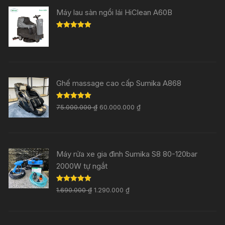
Máy lau sàn ngồi lái HiClean A60B
Rated
5.00
out of 5
Ghế massage cao cấp Sumika A868
Rated
5.00
75.000.000
₫
60.000.000
₫
out of 5
Máy rửa xe gia đình Sumika S8 80-120bar
2000W tự ngắt
Rated
5.00
1.690.000
₫
1.290.000
₫
out of 5