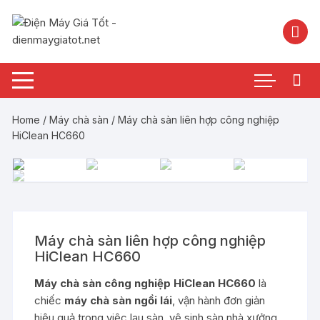
Chuyển
tới
nội
dung
Home
/
Máy chà sàn
/ Máy chà sàn liên hợp công nghiệp
HiClean HC660
Máy chà sàn liên hợp công nghiệp
HiClean HC660
Máy chà sàn công nghiệp HiClean HC660
là
chiếc
máy chà sàn ngồi lái
, vận hành đơn giản
hiệu quả trong việc lau sàn, vệ sinh sàn nhà xưởng,