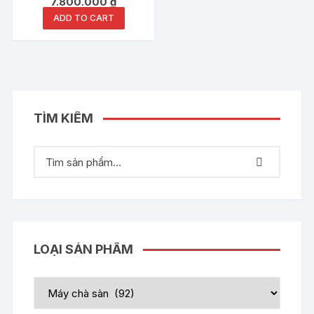
7.800.000
₫
ADD TO CART
TÌM KIẾM
LOẠI SẢN PHẨM