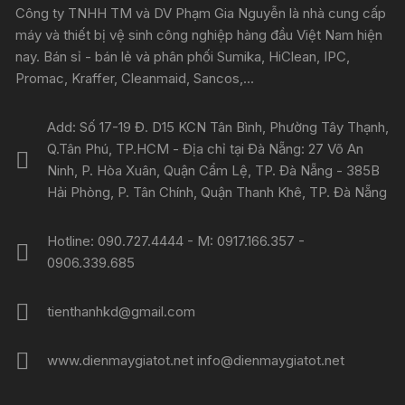
Công ty TNHH TM và DV Phạm Gia Nguyễn là nhà cung cấp
máy và thiết bị vệ sinh công nghiệp hàng đầu Việt Nam hiện
nay. Bán sỉ - bán lẻ và phân phối Sumika, HiClean, IPC,
Promac, Kraffer, Cleanmaid, Sancos,...
Add: Số 17-19 Đ. D15 KCN Tân Bình, Phường Tây Thạnh,
Q.Tân Phú, TP.HCM - Địa chỉ tại Đà Nẵng: 27 Võ An
Ninh, P. Hòa Xuân, Quận Cẩm Lệ, TP. Đà Nẵng - 385B
Hải Phòng, P. Tân Chính, Quận Thanh Khê, TP. Đà Nẵng
Hotline: 090.727.4444 - M: 0917.166.357 -
0906.339.685
tienthanhkd@gmail.com
www.dienmaygiatot.net info@dienmaygiatot.net