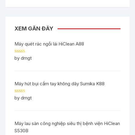
XEM GẦN ĐÂY
Máy quét rác ngồi lái HiClean A88
Rated
5
out
by dmgt
of 5
Máy hút bụi cầm tay không dây Sumika K88
Rated
5
out
by dmgt
of 5
Máy lau sàn công nghiệp siêu thị bệnh viện HiClean
S530B