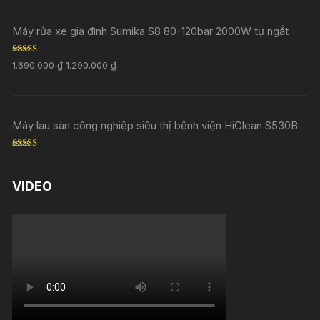
Máy rửa xe gia đình Sumika S8 80-120bar 2000W tự ngắt
Rated
5.00
1.690.000
₫
1.290.000
₫
out of 5
Máy lau sàn công nghiệp siêu thị bệnh viện HiClean S530B
Rated
5.00
out of 5
VIDEO