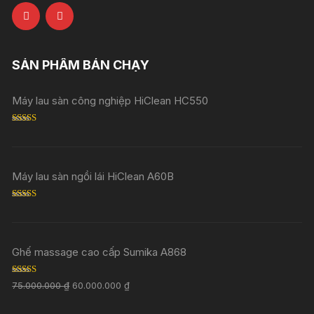
SẢN PHẨM BÁN CHẠY
Máy lau sàn công nghiệp HiClean HC550
Rated
5.00
out of 5
Máy lau sàn ngồi lái HiClean A60B
Rated
5.00
out of 5
Ghế massage cao cấp Sumika A868
Rated
5.00
75.000.000
₫
60.000.000
₫
out of 5