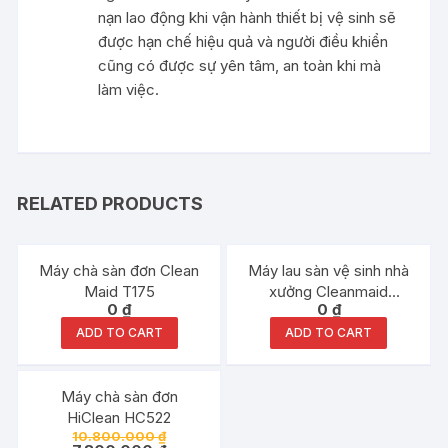
nạn lao động khi vận hành thiết bị vệ sinh sẽ
được hạn chế hiệu quả và người điều khiển
cũng có được sự yên tâm, an toàn khi mà
làm việc.
RELATED PRODUCTS
Máy chà sàn đơn Clean
Máy lau sàn vệ sinh nhà
Maid T175
xưởng Cleanmaid
0
₫
0
₫
TT70BT
ADD TO CART
ADD TO CART
Đang ưu đãi!
Máy chà sàn đơn
HiClean HC522
10.800.000
₫