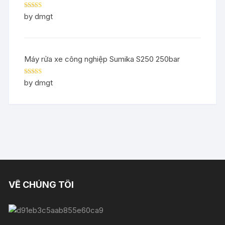
Rated
5
out
by dmgt
of 5
Máy rửa xe công nghiệp Sumika S250 250bar
Rated
5
out
by dmgt
of 5
VỀ CHÚNG TÔI