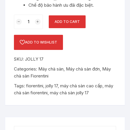
Chế độ bảo hành ưu đãi đặc biệt.
Máy
ADD TO CART
chà
sàn
đơn
ADD TO WISHLIST
Fiorentini
JOLLY
SKU:
JOLLY 17
17
quantity
Categories:
Máy chà sàn
,
Máy chà sàn đơn
,
Máy
chà sàn Fiorentini
Tags:
fiorentini
,
jolly 17
,
máy chà sàn cao cấp
,
máy
chà sàn fiorentini
,
máy chà sàn jolly 17