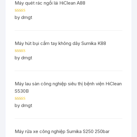
Máy quét rác ngồi lái HiClean A88
Rated
5
out
by dmgt
of 5
Máy hút bụi cầm tay không dây Sumika K88
Rated
5
out
by dmgt
of 5
Máy lau sàn công nghiệp siêu thị bệnh viện HiClean
S530B
Rated
5
out
by dmgt
of 5
Máy rửa xe công nghiệp Sumika S250 250bar