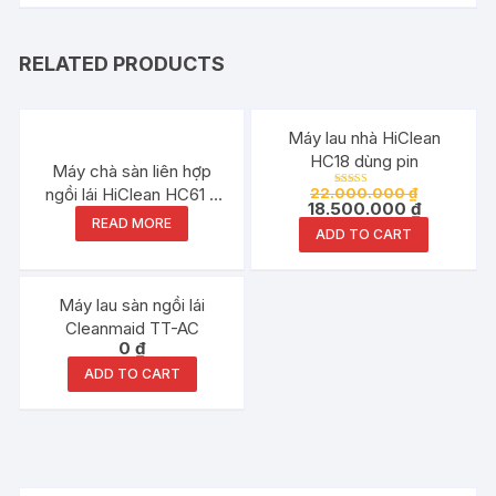
RELATED PRODUCTS
Đang ưu đãi!
Máy lau nhà HiClean
HC18 dùng pin
Máy chà sàn liên hợp
ngồi lái HiClean HC61 2
22.000.000
₫
Rated
18.500.000
₫
5.00
mâm chà 4 bình acquy
out of 5
READ MORE
ADD TO CART
Máy lau sàn ngồi lái
Cleanmaid TT-AC
0
₫
ADD TO CART