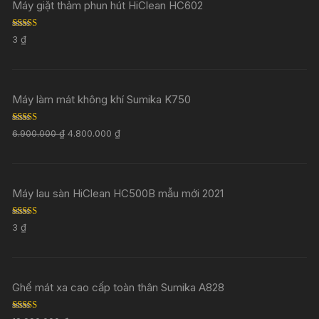
Máy giặt thảm phun hút HiClean HC602
Rated
5.00
3
₫
out of 5
Máy làm mát không khí Sumika K750
Rated
5.00
6.900.000
₫
4.800.000
₫
out of 5
Máy lau sàn HiClean HC500B mẫu mới 2021
Rated
5.00
3
₫
out of 5
Ghế mát xa cao cấp toàn thân Sumika A828
Rated
5.00