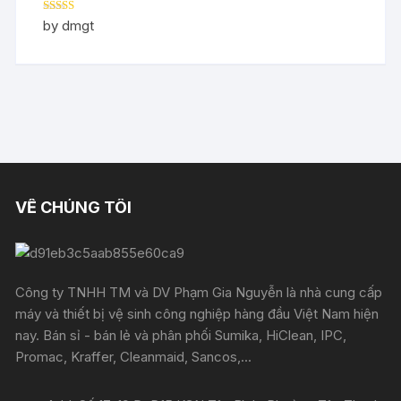
Rated
5
out
by dmgt
of 5
VỀ CHÚNG TÔI
Công ty TNHH TM và DV Phạm Gia Nguyễn là nhà cung cấp
máy và thiết bị vệ sinh công nghiệp hàng đầu Việt Nam hiện
nay. Bán sỉ - bán lẻ và phân phối Sumika, HiClean, IPC,
Promac, Kraffer, Cleanmaid, Sancos,...