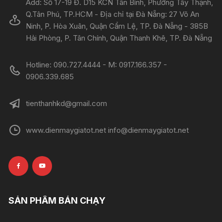
Add: Số 17-19 Đ. D15 KCN Tân Bình, Phường Tây Thạnh,
Q.Tân Phú, TP.HCM - Địa chỉ tại Đà Nẵng: 27 Võ An
Ninh, P. Hòa Xuân, Quận Cẩm Lệ, TP. Đà Nẵng - 385B
Hải Phòng, P. Tân Chính, Quận Thanh Khê, TP. Đà Nẵng
Hotline: 090.727.4444 - M: 0917.166.357 -
0906.339.685
tienthanhkd@gmail.com
www.dienmaygiatot.net info@dienmaygiatot.net
SẢN PHẨM BÁN CHẠY