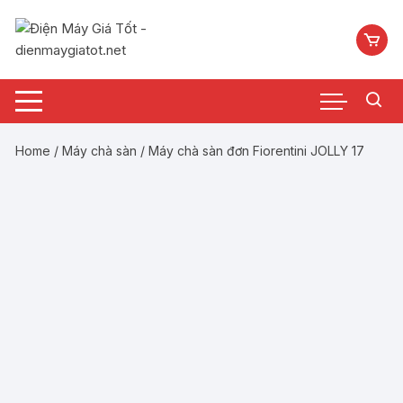
Chuyển
tới
nội
dung
Home
/
Máy chà sàn
/ Máy chà sàn đơn Fiorentini JOLLY 17