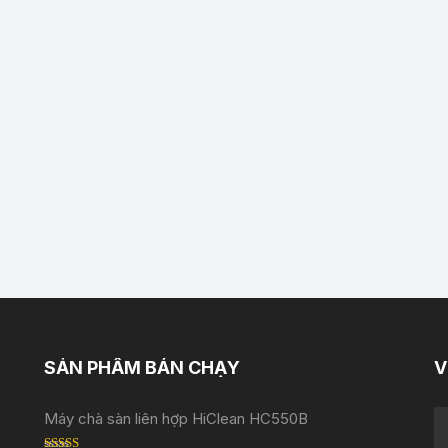
SẢN PHẨM BÁN CHẠY
V
Máy chà sàn liên hợp HiClean HC550B