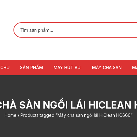
 CHỦ
SẢN PHẨM
MÁY HÚT BỤI
MÁY CHÀ SÀN
M
HÀ SÀN NGỒI LÁI HICLEAN
Home
/ Products tagged “Máy chà sàn ngồi lái HiClean HC660”