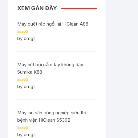
XEM GẦN ĐÂY
Máy quét rác ngồi lái HiClean A88
Rated
5
out
by dmgt
of 5
Máy hút bụi cầm tay không dây
Sumika K88
Rated
5
out
by dmgt
of 5
Máy lau sàn công nghiệp siêu thị
bệnh viện HiClean S530B
Rated
5
out
by dmgt
of 5