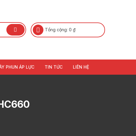
Tổng cộng:
0
₫
ÁY PHUN ÁP LỰC
TIN TỨC
LIÊN HỆ
 HC660