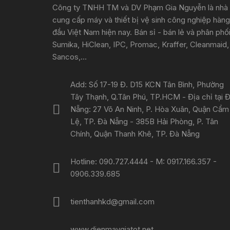
Công ty TNHH TM và DV Phạm Gia Nguyễn là nhà
cung cấp máy và thiết bị vệ sinh công nghiệp hàng
đầu Việt Nam hiện nay. Bán sỉ - bán lẻ và phân phố
Sumika, HiClean, IPC, Promac, Kraffer, Cleanmaid,
Sancos,...
Add: Số 17-19 Đ. D15 KCN Tân Bình, Phường
Tây Thạnh, Q.Tân Phú, TP.HCM - Địa chỉ tại 
Nẵng: 27 Võ An Ninh, P. Hòa Xuân, Quận Cẩm
Lệ, TP. Đà Nẵng - 385B Hải Phòng, P. Tân
Chính, Quận Thanh Khê, TP. Đà Nẵng
Hotline: 090.727.4444 - M: 0917.166.357 -
0906.339.685
tienthanhkd@gmail.com
www.dienmaygiatot.net