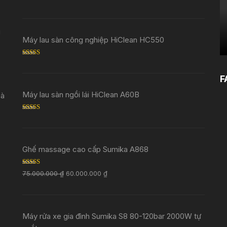
Rated
5.00
out of 5
i
Máy lau sàn công nghiệp HiClean HC550
Rated
5.00
out of 5
F
Máy lau sàn ngồi lái HiClean A60B
Đà
Rated
5.00
out of 5
Ghế massage cao cấp Sumika A868
Rated
5.00
75.000.000
₫
60.000.000
₫
out of 5
Máy rửa xe gia đình Sumika S8 80-120bar 2000W tự