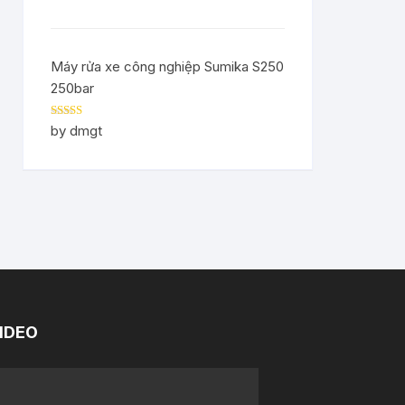
Máy rửa xe công nghiệp Sumika S250
250bar
Rated
5
out
by dmgt
of 5
IDEO