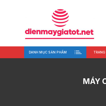
Chuyển
tới
nội
dung
DANH MỤC SẢN PHẨM
TRANG
MÁY C