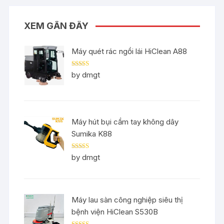
XEM GẦN ĐÂY
Máy quét rác ngồi lái HiClean A88
Rated
5
out
by dmgt
of 5
Máy hút bụi cầm tay không dây
Sumika K88
Rated
5
out
by dmgt
of 5
Máy lau sàn công nghiệp siêu thị
bệnh viện HiClean S530B