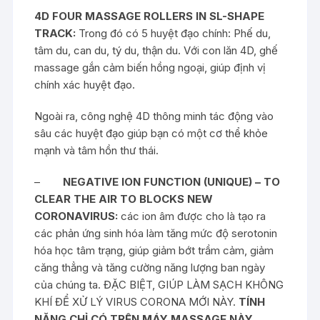
4D FOUR MASSAGE ROLLERS IN SL-SHAPE
TRACK:
Trong đó có 5 huyệt đạo chính: Phế du,
tâm du, can du, tý du, thận du. Với con lăn 4D, ghế
massage gắn cảm biến hồng ngoại, giúp định vị
chính xác huyệt đạo.
Ngoài ra, công nghệ 4D thông minh tác động vào
sâu các huyệt đạo giúp bạn có một cơ thể khỏe
mạnh và tâm hồn thư thái.
–
NEGATIVE ION FUNCTION (UNIQUE) – TO
CLEAR THE AIR TO BLOCKS NEW
CORONAVIRUS:
các ion âm được cho là tạo ra
các phản ứng sinh hóa làm tăng mức độ serotonin
hóa học tâm trạng, giúp giảm bớt trầm cảm, giảm
căng thẳng và tăng cường năng lượng ban ngày
của chúng ta. ĐẶC BIỆT, GIÚP LÀM SẠCH KHÔNG
KHÍ ĐỂ XỬ LÝ VIRUS CORONA MỚI NÀY.
TÍNH
NĂNG CHỈ CÓ TRÊN MÁY MASSAGE NÀY.