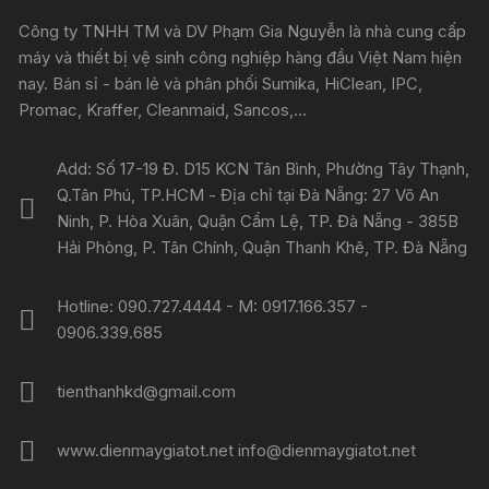
Công ty TNHH TM và DV Phạm Gia Nguyễn là nhà cung cấp
máy và thiết bị vệ sinh công nghiệp hàng đầu Việt Nam hiện
nay. Bán sỉ - bán lẻ và phân phối Sumika, HiClean, IPC,
Promac, Kraffer, Cleanmaid, Sancos,...
Add: Số 17-19 Đ. D15 KCN Tân Bình, Phường Tây Thạnh,
Q.Tân Phú, TP.HCM - Địa chỉ tại Đà Nẵng: 27 Võ An
Ninh, P. Hòa Xuân, Quận Cẩm Lệ, TP. Đà Nẵng - 385B
Hải Phòng, P. Tân Chính, Quận Thanh Khê, TP. Đà Nẵng
Hotline: 090.727.4444 - M: 0917.166.357 -
0906.339.685
tienthanhkd@gmail.com
www.dienmaygiatot.net info@dienmaygiatot.net