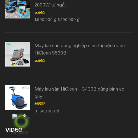
2000W tự ngắt
Rated
5.00
1.690.000
₫
1.290.000
₫
out of 5
Máy lau sàn công nghiệp siêu thị bệnh viện
HiClean S530B
Rated
5.00
out of 5
Máy lau sàn HiClean HC430B dùng bình ac
quy
Rated
5.00
31.500.000
₫
out of 5
VIDEO