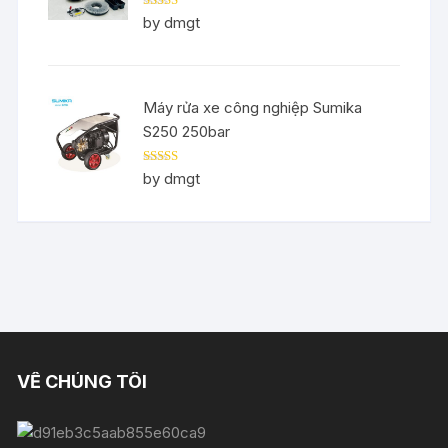
Rated
5
out
by dmgt
of 5
Máy rửa xe công nghiệp Sumika
S250 250bar
Rated
5
out
by dmgt
of 5
VỀ CHÚNG TÔI