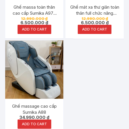
Ghế massa toàn thân
Ghế mát xa thư giãn toàn
cao cấp Sumika A979
thân full chức năng
12.990.000
₫
12.990.000
₫
chính hãng
Sumika A979 – Grey
6.500.000
₫
6.500.000
₫
ADD TO CART
ADD TO CART
Ghế massage cao cấp
Sumika A88
34.990.000
₫
ADD TO CART