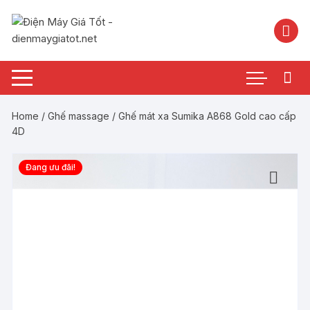
Chuyển
tới
nội
dung
Home
/
Ghế massage
/ Ghế mát xa Sumika A868 Gold cao cấp
4D
Đang ưu đãi!