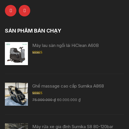
SẢN PHẨM BÁN CHẠY
Máy lau sàn ngồi lái HiClean A60B
Rated
5.00
out of 5
Ghế massage cao cấp Sumika A868
Rated
5.00
75.000.000
₫
60.000.000
₫
out of 5
Máy rửa xe gia đình Sumika S8 80-120bar