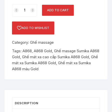
Ghế
ADD TO CART
mát
xa
Sumika
ADD TO WISHLIST
A868
Gold
Category:
Ghế massage
cao
cấp
Tags:
A868
,
A868 Gold
,
Ghế masage Sumika A868
4D
Gold
,
Ghế mát xa cao cấp Sumika A868 Gold
,
Ghế
quantity
mát xa Sumika A868 Gold
,
Ghế mát xa Sumika
A868 màu Gold
DESCRIPTION