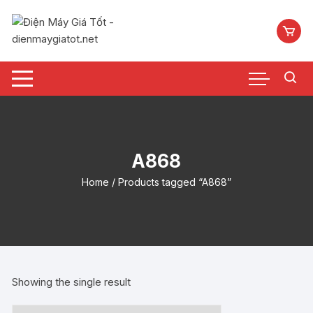
Chuyển
tới
nội
dung
A868
Home
/ Products tagged “A868”
Showing the single result