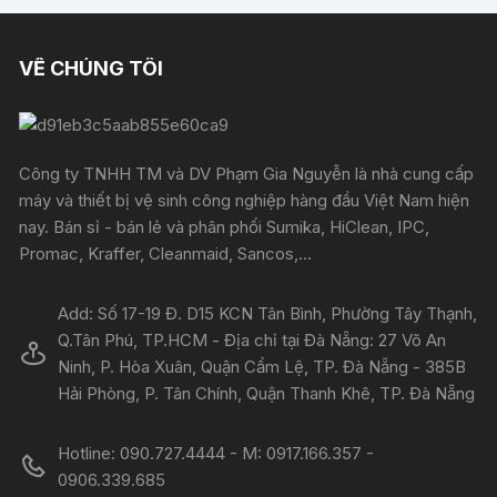
VỀ CHÚNG TÔI
Công ty TNHH TM và DV Phạm Gia Nguyễn là nhà cung cấp
máy và thiết bị vệ sinh công nghiệp hàng đầu Việt Nam hiện
nay. Bán sỉ - bán lẻ và phân phối Sumika, HiClean, IPC,
Promac, Kraffer, Cleanmaid, Sancos,...
Add: Số 17-19 Đ. D15 KCN Tân Bình, Phường Tây Thạnh,
Q.Tân Phú, TP.HCM - Địa chỉ tại Đà Nẵng: 27 Võ An
Ninh, P. Hòa Xuân, Quận Cẩm Lệ, TP. Đà Nẵng - 385B
Hải Phòng, P. Tân Chính, Quận Thanh Khê, TP. Đà Nẵng
Hotline: 090.727.4444 - M: 0917.166.357 -
0906.339.685