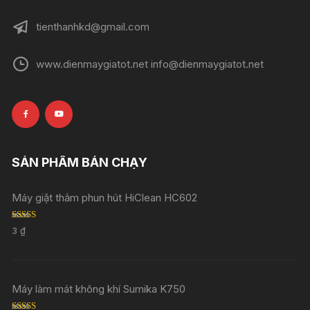
tienthanhkd@gmail.com
www.dienmaygiatot.net info@dienmaygiatot.net
SẢN PHẨM BÁN CHẠY
Máy giặt thảm phun hút HiClean HC602
Rated
5.00
3
₫
out of 5
Máy làm mát không khí Sumika K750