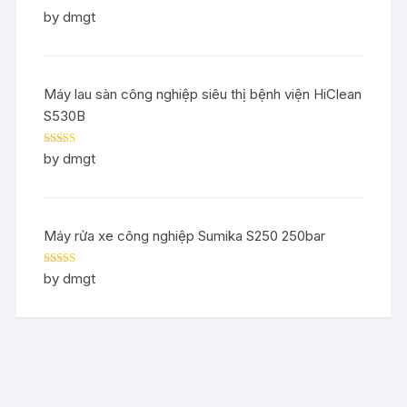
Rated
5
out
by dmgt
of 5
Máy lau sàn công nghiệp siêu thị bệnh viện HiClean
S530B
Rated
5
out
by dmgt
of 5
Máy rửa xe công nghiệp Sumika S250 250bar
Rated
5
out
by dmgt
of 5