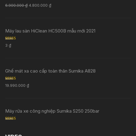
Rated
5.00
6.900.000
₫
4.800.000
₫
out of 5
Máy lau sàn HiClean HC500B mẫu mới 2021
Rated
5.00
3
₫
out of 5
Ghế mát xa cao cấp toàn thân Sumika A828
Rated
5.00
19.990.000
₫
out of 5
Máy rửa xe công nghiệp Sumika S250 250bar
Rated
5.00
out of 5