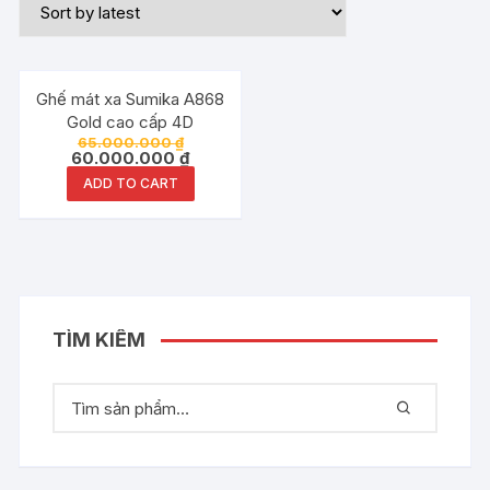
Đang ưu đãi!
Ghế mát xa Sumika A868
Gold cao cấp 4D
65.000.000
₫
60.000.000
₫
ADD TO CART
TÌM KIẾM