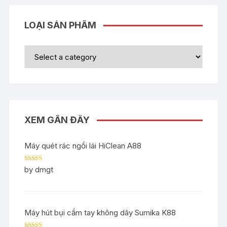
LOẠI SẢN PHẨM
XEM GẦN ĐÂY
Máy quét rác ngồi lái HiClean A88
Rated
5
out
by dmgt
of 5
Máy hút bụi cầm tay không dây Sumika K88