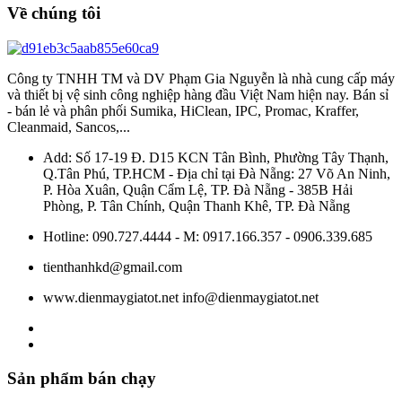
Về chúng tôi
Công ty TNHH TM và DV Phạm Gia Nguyễn là nhà cung cấp máy
và thiết bị vệ sinh công nghiệp hàng đầu Việt Nam hiện nay. Bán sỉ
- bán lẻ và phân phối Sumika, HiClean, IPC, Promac, Kraffer,
Cleanmaid, Sancos,...
Add: Số 17-19 Đ. D15 KCN Tân Bình, Phường Tây Thạnh,
Q.Tân Phú, TP.HCM - Địa chỉ tại Đà Nẵng: 27 Võ An Ninh,
P. Hòa Xuân, Quận Cẩm Lệ, TP. Đà Nẵng - 385B Hải
Phòng, P. Tân Chính, Quận Thanh Khê, TP. Đà Nẵng
Hotline: 090.727.4444 - M: 0917.166.357 - 0906.339.685
tienthanhkd@gmail.com
www.dienmaygiatot.net info@dienmaygiatot.net
Sản phẩm bán chạy