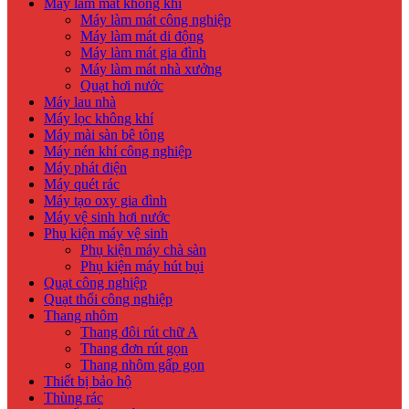
Máy làm mát không khí
Máy làm mát công nghiệp
Máy làm mát di động
Máy làm mát gia đình
Máy làm mát nhà xưởng
Quạt hơi nước
Máy lau nhà
Máy lọc không khí
Máy mài sàn bê tông
Máy nén khí công nghiệp
Máy phát điện
Máy quét rác
Máy tạo oxy gia đình
Máy vệ sinh hơi nước
Phụ kiện máy vệ sinh
Phụ kiện máy chà sàn
Phụ kiện máy hút bụi
Quạt công nghiệp
Quạt thổi công nghiệp
Thang nhôm
Thang đôi rút chữ A
Thang đơn rút gọn
Thang nhôm gấp gọn
Thiết bị bảo hộ
Thùng rác