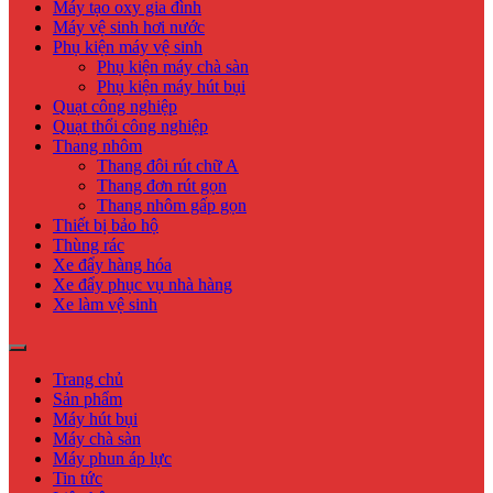
Máy tạo oxy gia đình
Máy vệ sinh hơi nước
Phụ kiện máy vệ sinh
Phụ kiện máy chà sàn
Phụ kiện máy hút bụi
Quạt công nghiệp
Quạt thổi công nghiệp
Thang nhôm
Thang đôi rút chữ A
Thang đơn rút gọn
Thang nhôm gấp gọn
Thiết bị bảo hộ
Thùng rác
Xe đẩy hàng hóa
Xe đẩy phục vụ nhà hàng
Xe làm vệ sinh
Trang chủ
Sản phẩm
Máy hút bụi
Máy chà sàn
Máy phun áp lực
Tin tức