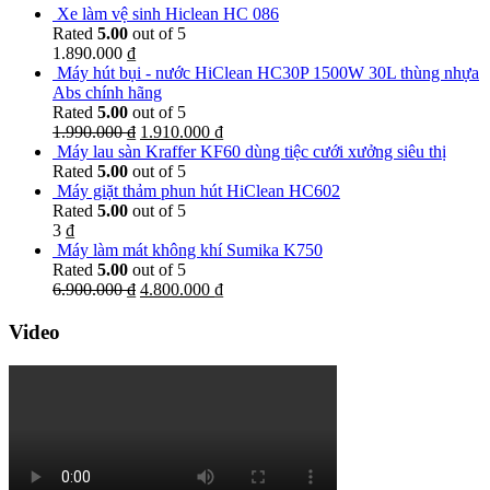
Xe làm vệ sinh Hiclean HC 086
Rated
5.00
out of 5
1.890.000
₫
Máy hút bụi - nước HiClean HC30P 1500W 30L thùng nhựa
Abs chính hãng
Rated
5.00
out of 5
1.990.000
₫
1.910.000
₫
Máy lau sàn Kraffer KF60 dùng tiệc cưới xưởng siêu thị
Rated
5.00
out of 5
Máy giặt thảm phun hút HiClean HC602
Rated
5.00
out of 5
3
₫
Máy làm mát không khí Sumika K750
Rated
5.00
out of 5
6.900.000
₫
4.800.000
₫
Video