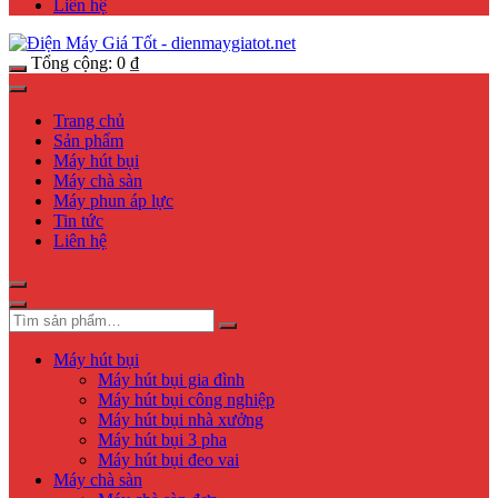
Liên hệ
Tổng cộng:
0
₫
Trang chủ
Sản phẩm
Máy hút bụi
Máy chà sàn
Máy phun áp lực
Tin tức
Liên hệ
Máy hút bụi
Máy hút bụi gia đình
Máy hút bụi công nghiệp
Máy hút bụi nhà xưởng
Máy hút bụi 3 pha
Máy hút bụi đeo vai
Máy chà sàn