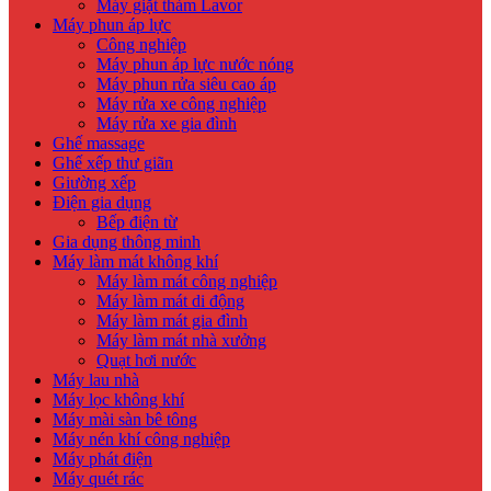
Máy giặt thảm Lavor
Máy phun áp lực
Công nghiệp
Máy phun áp lực nước nóng
Máy phun rửa siêu cao áp
Máy rửa xe công nghiệp
Máy rửa xe gia đình
Ghế massage
Ghế xếp thư giãn
Giường xếp
Điện gia dụng
Bếp điện từ
Gia dụng thông minh
Máy làm mát không khí
Máy làm mát công nghiệp
Máy làm mát di động
Máy làm mát gia đình
Máy làm mát nhà xưởng
Quạt hơi nước
Máy lau nhà
Máy lọc không khí
Máy mài sàn bê tông
Máy nén khí công nghiệp
Máy phát điện
Máy quét rác