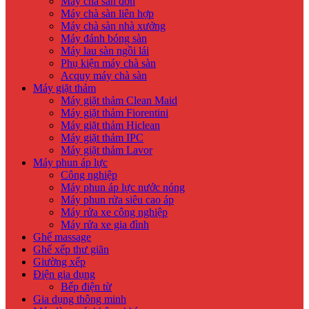
Máy chà sàn đơn
Máy chà sàn liên hợp
Máy chà sàn nhà xưởng
Máy đánh bóng sàn
Máy lau sàn ngồi lái
Phụ kiện máy chà sàn
Acquy máy chà sàn
Máy giặt thảm
Máy giặt thảm Clean Maid
Máy giặt thảm Fiorentini
Máy giặt thảm Hiclean
Máy giặt thảm IPC
Máy giặt thảm Lavor
Máy phun áp lực
Công nghiệp
Máy phun áp lực nước nóng
Máy phun rửa siêu cao áp
Máy rửa xe công nghiệp
Máy rửa xe gia đình
Ghế massage
Ghế xếp thư giãn
Giường xếp
Điện gia dụng
Bếp điện từ
Gia dụng thông minh