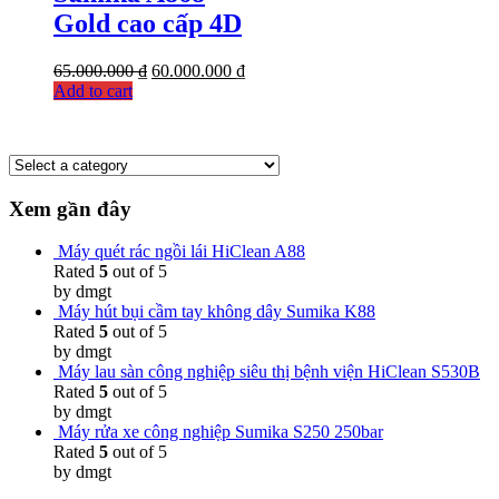
Gold cao cấp 4D
65.000.000
₫
60.000.000
₫
Add to cart
Xem gần đây
Máy quét rác ngồi lái HiClean A88
Rated
5
out of 5
by dmgt
Máy hút bụi cầm tay không dây Sumika K88
Rated
5
out of 5
by dmgt
Máy lau sàn công nghiệp siêu thị bệnh viện HiClean S530B
Rated
5
out of 5
by dmgt
Máy rửa xe công nghiệp Sumika S250 250bar
Rated
5
out of 5
by dmgt