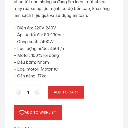
chọn tốt cho những ai đang tìm kiếm một chiếc
máy rửa xe áp lực mạnh có độ bền cao, khả năng
làm sạch hiệu quả và sử dụng an toàn.
– Điện áp: 220V-240V
– Áp lực tối đa: 80-130bar
– Công suất: 2400W
– Lưu lượng nước: 450L/h
– Motor: 100% lõi đồng
– Đầu bơm: Nhôm
– Loại motor: Motor từ
– Cân nặng: 17kg
Máy
ADD TO CART
rửa
xe
cao
ADD TO WISHLIST
áp
Sumika