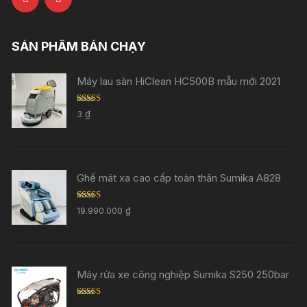
SẢN PHẨM BÁN CHẠY
Máy lau sàn HiClean HC500B mẫu mới 2021
Rated
5.00
3
₫
out of 5
Ghế mát xa cao cấp toàn thân Sumika A828
Rated
5.00
19.990.000
₫
out of 5
Máy rửa xe công nghiệp Sumika S250 250bar
Rated
5.00