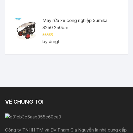
Máy rửa xe công nghiệp Sumika
S250 250bar
Rated
5
out
by dmgt
of 5
VỀ CHÚNG TÔI
Công ty TNHH TM và DV Phạm Gia Nguyễn là nhà cung cấp