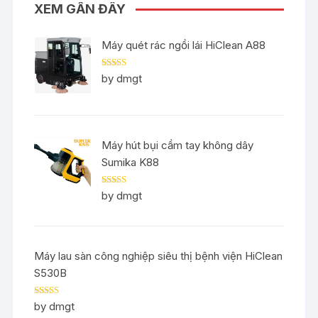
XEM GẦN ĐÂY
Máy quét rác ngồi lái HiClean A88
Rated
5
out
by dmgt
of 5
Máy hút bụi cầm tay không dây
Sumika K88
Rated
5
out
by dmgt
of 5
Máy lau sàn công nghiệp siêu thị bệnh viện HiClean
S530B
Rated
5
out
by dmgt
of 5