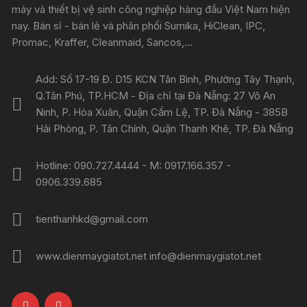
máy và thiết bị vệ sinh công nghiệp hàng đầu Việt Nam hiện
nay. Bán sỉ - bán lẻ và phân phối Sumika, HiClean, IPC,
Promac, Kraffer, Cleanmaid, Sancos,...
Add: Số 17-19 Đ. D15 KCN Tân Bình, Phường Tây Thạnh,
Q.Tân Phú, TP.HCM - Địa chỉ tại Đà Nẵng: 27 Võ An
Ninh, P. Hòa Xuân, Quận Cẩm Lệ, TP. Đà Nẵng - 385B
Hải Phòng, P. Tân Chính, Quận Thanh Khê, TP. Đà Nẵng
Hotline: 090.727.4444 - M: 0917.166.357 -
0906.339.685
tienthanhkd@gmail.com
www.dienmaygiatot.net info@dienmaygiatot.net