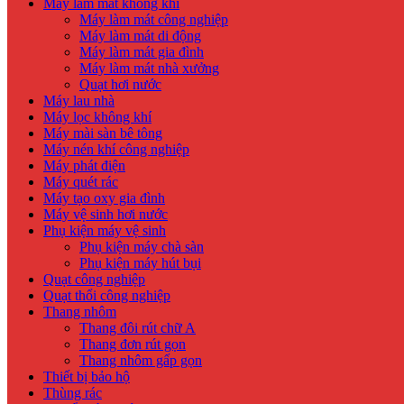
Máy làm mát không khí
Máy làm mát công nghiệp
Máy làm mát di động
Máy làm mát gia đình
Máy làm mát nhà xưởng
Quạt hơi nước
Máy lau nhà
Máy lọc không khí
Máy mài sàn bê tông
Máy nén khí công nghiệp
Máy phát điện
Máy quét rác
Máy tạo oxy gia đình
Máy vệ sinh hơi nước
Phụ kiện máy vệ sinh
Phụ kiện máy chà sàn
Phụ kiện máy hút bụi
Quạt công nghiệp
Quạt thổi công nghiệp
Thang nhôm
Thang đôi rút chữ A
Thang đơn rút gọn
Thang nhôm gấp gọn
Thiết bị bảo hộ
Thùng rác