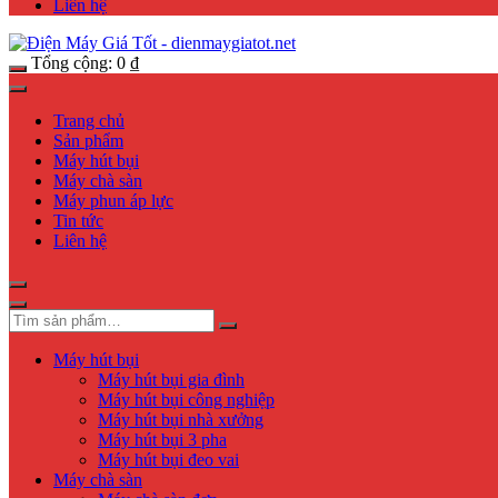
Liên hệ
Tổng cộng:
0
₫
Trang chủ
Sản phẩm
Máy hút bụi
Máy chà sàn
Máy phun áp lực
Tin tức
Liên hệ
Máy hút bụi
Máy hút bụi gia đình
Máy hút bụi công nghiệp
Máy hút bụi nhà xưởng
Máy hút bụi 3 pha
Máy hút bụi đeo vai
Máy chà sàn