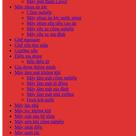
Máy giặt thảm Lavor
Máy phun áp lực
Công nghiệp
Máy phun áp lực nước nóng
Máy phun rửa siêu cao áp
Máy rửa xe công nghiệp
Máy rửa xe gia đình
Ghế massage
Ghế xếp thư giãn
Giường xếp
Điện gia dụng
Bếp điện từ
Gia dụng thông minh
Máy làm mát không khí
Máy làm mát công nghiệp
Máy làm mát di động
Máy làm mát gia đình
Máy làm mát nhà xưởng
Quạt hơi nước
Máy lau nhà
Máy lọc không khí
Máy mài sàn bê tông
Máy nén khí công nghiệp
Máy phát điện
Máy quét rác