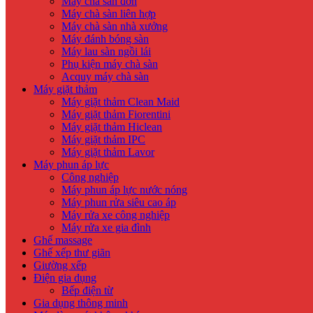
Máy chà sàn đơn
Máy chà sàn liên hợp
Máy chà sàn nhà xưởng
Máy đánh bóng sàn
Máy lau sàn ngồi lái
Phụ kiện máy chà sàn
Acquy máy chà sàn
Máy giặt thảm
Máy giặt thảm Clean Maid
Máy giặt thảm Fiorentini
Máy giặt thảm Hiclean
Máy giặt thảm IPC
Máy giặt thảm Lavor
Máy phun áp lực
Công nghiệp
Máy phun áp lực nước nóng
Máy phun rửa siêu cao áp
Máy rửa xe công nghiệp
Máy rửa xe gia đình
Ghế massage
Ghế xếp thư giãn
Giường xếp
Điện gia dụng
Bếp điện từ
Gia dụng thông minh