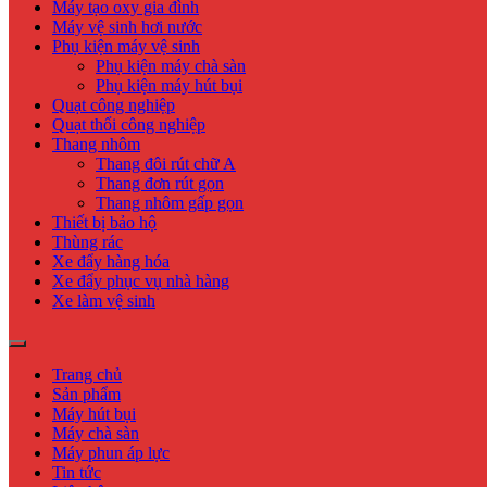
Máy tạo oxy gia đình
Máy vệ sinh hơi nước
Phụ kiện máy vệ sinh
Phụ kiện máy chà sàn
Phụ kiện máy hút bụi
Quạt công nghiệp
Quạt thổi công nghiệp
Thang nhôm
Thang đôi rút chữ A
Thang đơn rút gọn
Thang nhôm gấp gọn
Thiết bị bảo hộ
Thùng rác
Xe đẩy hàng hóa
Xe đẩy phục vụ nhà hàng
Xe làm vệ sinh
Trang chủ
Sản phẩm
Máy hút bụi
Máy chà sàn
Máy phun áp lực
Tin tức