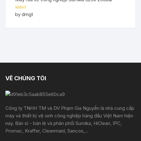
Rated
5
out
by dmgt
of 5
VỀ CHÚNG TÔI
Công ty TNHH TM và DV Phạm Gia Nguyễn là nhà cung cấp
máy và thiết bị vệ sinh công nghiệp hàng đầu Việt Nam hiện
nay. Bán sỉ - bán lẻ và phân phối Sumika, HiClean, IPC,
Promac, Kraffer, Cleanmaid, Sancos,...