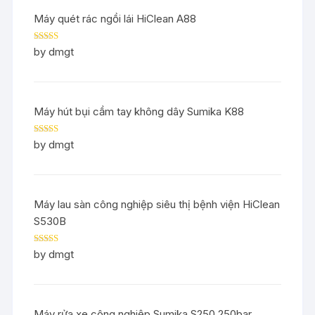
Máy quét rác ngồi lái HiClean A88
Rated
5
out
by dmgt
of 5
Máy hút bụi cầm tay không dây Sumika K88
Rated
5
out
by dmgt
of 5
Máy lau sàn công nghiệp siêu thị bệnh viện HiClean
S530B
Rated
5
out
by dmgt
of 5
Máy rửa xe công nghiệp Sumika S250 250bar