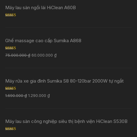
Máy lau sàn ngồi lái HiClean A60B
Rated
5.00
out of 5
Ghế massage cao cấp Sumika A868
Rated
5.00
75.000.000
₫
60.000.000
₫
out of 5
Máy rửa xe gia đình Sumika S8 80-120bar 2000W tự ngắt
Rated
5.00
1.690.000
₫
1.290.000
₫
out of 5
Máy lau sàn công nghiệp siêu thị bệnh viện HiClean S530B
Rated
5.00