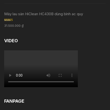
out of 5
Máy lau sàn HiClean HC430B dùng bình ac quy
Rated
5.00
31.500.000
₫
out of 5
VIDEO
FANPAGE