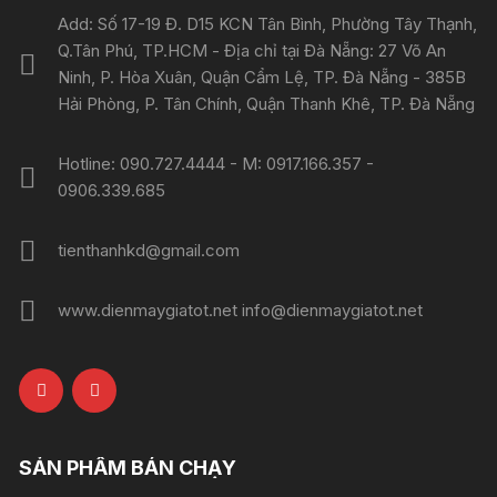
Add: Số 17-19 Đ. D15 KCN Tân Bình, Phường Tây Thạnh,
Q.Tân Phú, TP.HCM - Địa chỉ tại Đà Nẵng: 27 Võ An
Ninh, P. Hòa Xuân, Quận Cẩm Lệ, TP. Đà Nẵng - 385B
Hải Phòng, P. Tân Chính, Quận Thanh Khê, TP. Đà Nẵng
Hotline: 090.727.4444 - M: 0917.166.357 -
0906.339.685
tienthanhkd@gmail.com
www.dienmaygiatot.net info@dienmaygiatot.net
SẢN PHẨM BÁN CHẠY