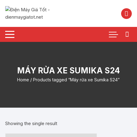
Chuyển
tới
nội
dung
MÁY RỬA XE SUMIKA S24
Home
/ Products tagged “Máy rửa xe Sumika S24”
Showing the single result