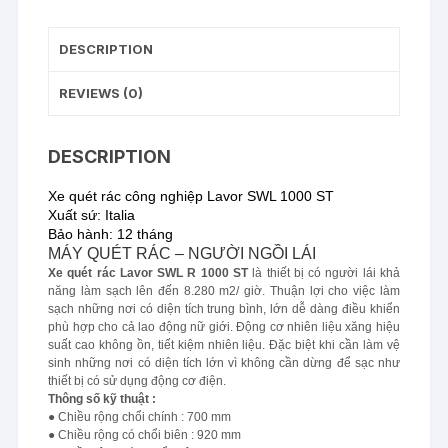
DESCRIPTION
REVIEWS (0)
DESCRIPTION
Xe quét rác công nghiệp Lavor SWL 1000 ST
Xuất sứ: Italia
Bảo hành: 12 tháng
MÁY QUÉT RÁC – NGƯỜI NGỒI LÁI
Xe quét rác Lavor SWL R 1000 ST
là thiết bị có người lái khả
năng làm sạch lên đến 8.280 m2/ giờ. Thuận lợi cho việc làm
sạch những nơi có diện tích trung bình, lớn dễ dàng điều khiển
phù hợp cho cả lao động nữ giới. Động cơ nhiên liệu xăng hiệu
suất cao không ồn, tiết kiệm nhiên liệu. Đặc biệt khi cần làm vệ
sinh những nơi có diện tích lớn vì không cần dừng để sạc như
thiết bị có sử dụng động cơ điện.
Thông số kỹ thuật :
●
Chiều rộng chổi chính : 700 mm
● Chiều rộng có chổi biên : 920 mm