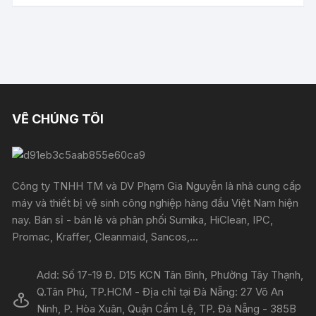
VỀ CHÚNG TÔI
Công ty TNHH TM và DV Phạm Gia Nguyễn là nhà cung cấp
máy và thiết bị vệ sinh công nghiệp hàng đầu Việt Nam hiện
nay. Bán sỉ - bán lẻ và phân phối Sumika, HiClean, IPC,
Promac, Kraffer, Cleanmaid, Sancos,...
Add: Số 17-19 Đ. D15 KCN Tân Bình, Phường Tây Thạnh,
Q.Tân Phú, TP.HCM - Địa chỉ tại Đà Nẵng: 27 Võ An
Ninh, P. Hòa Xuân, Quận Cẩm Lệ, TP. Đà Nẵng - 385B