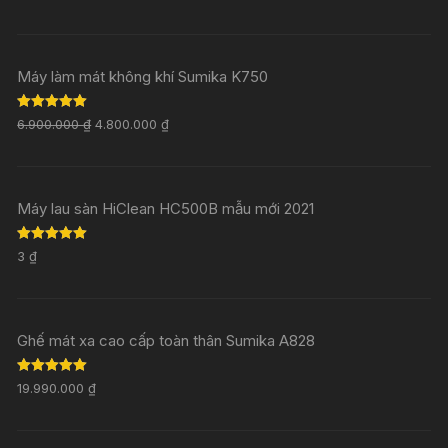
out of 5
Máy làm mát không khí Sumika K750
Rated
5.00
6.900.000
₫
4.800.000
₫
out of 5
Máy lau sàn HiClean HC500B mẫu mới 2021
Rated
5.00
3
₫
out of 5
Ghế mát xa cao cấp toàn thân Sumika A828
Rated
5.00
19.990.000
₫
out of 5