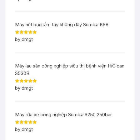
of 5
Máy hút bụi cầm tay không dây Sumika K88
Rated
5
out
by dmgt
of 5
Máy lau sàn công nghiệp siêu thị bệnh viện HiClean
S530B
Rated
5
out
by dmgt
of 5
Máy rửa xe công nghiệp Sumika S250 250bar
Rated
5
out
by dmgt
of 5