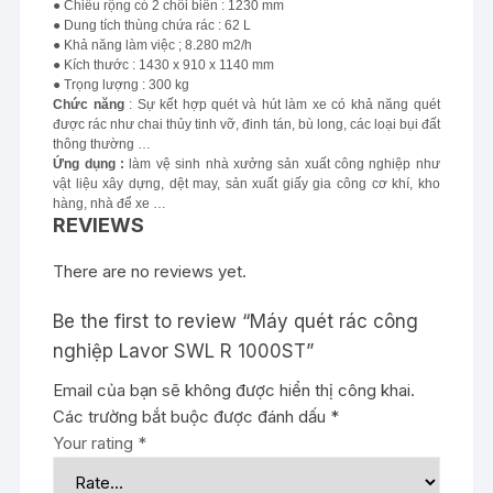
● Chiều rộng có 2 chổi biên : 1230 mm
● Dung tích thùng chứa rác : 62 L
● Khả năng làm việc ; 8.280 m2/h
● Kích thước : 1430 x 910 x 1140 mm
● Trọng lượng : 300 kg
Chức năng
: Sự kết hợp quét và hút làm xe có khả năng quét
được rác như chai thủy tinh vỡ, đinh tán, bù long, các loại bụi đất
thông thường …
Ứng dụng :
làm vệ sinh nhà xưởng sản xuất công nghiệp như
vật liệu xây dựng, dệt may, sản xuất giấy gia công cơ khí, kho
hàng, nhà để xe …
REVIEWS
There are no reviews yet.
Be the first to review “Máy quét rác công
nghiệp Lavor SWL R 1000ST”
Email của bạn sẽ không được hiển thị công khai.
Các trường bắt buộc được đánh dấu
*
Your rating
*