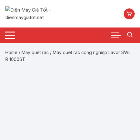
Chuyển
tới
nội
dung
Home
/
Máy quét rác
/ Máy quét rác công nghiệp Lavor SWL
R 1000ST