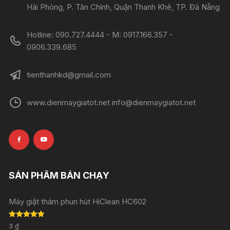
Hải Phòng, P. Tân Chính, Quận Thanh Khê, TP. Đà Nẵng
Hotline: 090.727.4444 - M: 0917.166.357 -
0906.339.685
tienthanhkd@gmail.com
www.dienmaygiatot.net info@dienmaygiatot.net
SẢN PHẨM BÁN CHẠY
Máy giặt thảm phun hút HiClean HC602
Rated
5.00
3
₫