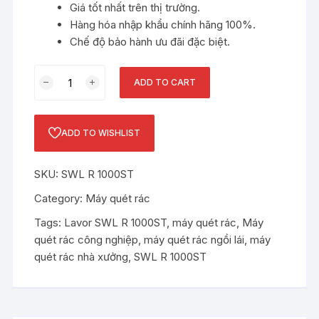
Giá tốt nhất trên thị trường.
Hàng hóa nhập khẩu chính hãng 100%.
Chế độ bảo hành ưu đãi đặc biệt.
Máy
ADD TO CART
quét
rác
công
ADD TO WISHLIST
nghiệp
Lavor
SKU:
SWL R 1000ST
SWL
R
Category:
Máy quét rác
1000ST
Tags:
Lavor SWL R 1000ST
,
máy quét rác
,
Máy
quantity
quét rác công nghiệp
,
máy quét rác ngồi lái
,
máy
quét rác nhà xưởng
,
SWL R 1000ST