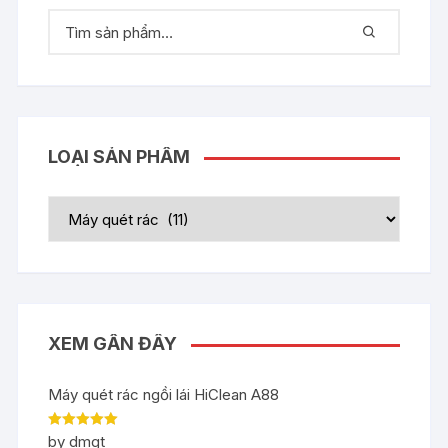
LOẠI SẢN PHẨM
XEM GẦN ĐÂY
Máy quét rác ngồi lái HiClean A88
Rated
5
out
by dmgt