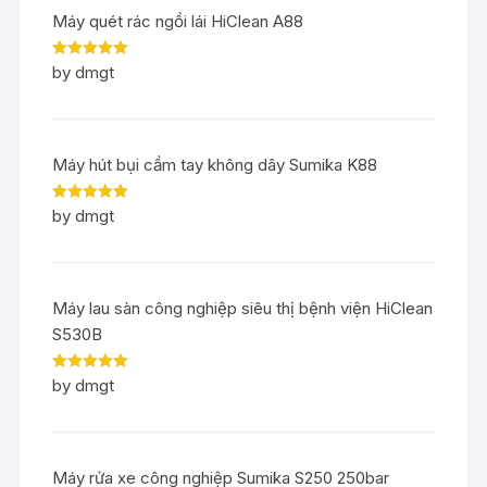
Máy quét rác ngồi lái HiClean A88
Rated
5
out
by dmgt
of 5
Máy hút bụi cầm tay không dây Sumika K88
Rated
5
out
by dmgt
of 5
Máy lau sàn công nghiệp siêu thị bệnh viện HiClean
S530B
Rated
5
out
by dmgt
of 5
Máy rửa xe công nghiệp Sumika S250 250bar