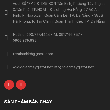
Add: Số 17-19 Đ. D15 KCN Tân Bình, Phường Tây Thạnh,
Q.Tân Phú, TP.HCM - Địa chỉ tại Đà Nẵng: 27 Võ An
Ninh, P. Hòa Xuân, Quận Cẩm Lệ, TP. Đà Nẵng - 385B
Hải Phòng, P. Tân Chính, Quận Thanh Khê, TP. Đà Nẵng
Hotline: 090.727.4444 - M: 0917.166.357 -
0906.339.685
tienthanhkd@gmail.com
www.dienmaygiatot.net info@dienmaygiatot.net
SẢN PHẨM BÁN CHẠY