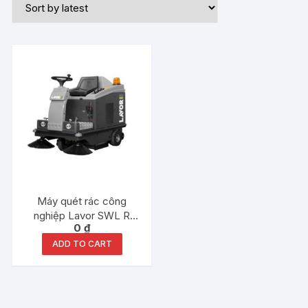
Máy quét rác công
nghiệp Lavor SWL R
0
₫
1000ST
ADD TO CART