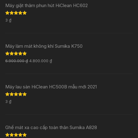
Máy giặt thảm phun hút HiClean HC602
Rated
5.00
3
₫
out of 5
Máy làm mát không khí Sumika K750
Rated
5.00
6.900.000
₫
4.800.000
₫
out of 5
Máy lau sàn HiClean HC500B mẫu mới 2021
Rated
5.00
3
₫
out of 5
Ghế mát xa cao cấp toàn thân Sumika A828