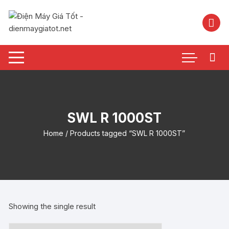
Chuyển
tới
nội
dung
SWL R 1000ST
Home
/ Products tagged “SWL R 1000ST”
Showing the single result