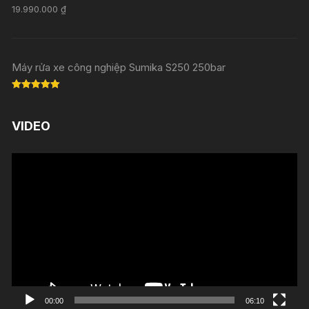
Rated
5.00
19.990.000
₫
out of 5
Máy rửa xe công nghiệp Sumika S250 250bar
Rated
5.00
out of 5
VIDEO
Trình
chơi
Video
00:00
06:10