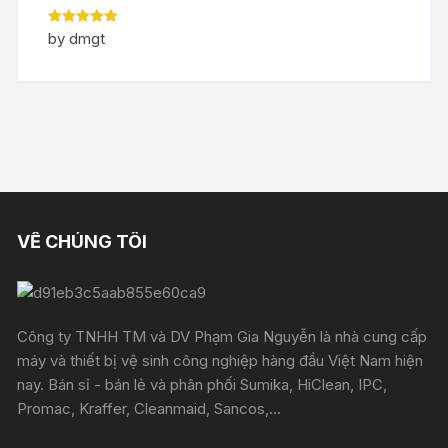
Rated
5
out
by dmgt
of 5
VỀ CHÚNG TÔI
Công ty TNHH TM và DV Phạm Gia Nguyễn là nhà cung cấp
máy và thiết bị vệ sinh công nghiệp hàng đầu Việt Nam hiện
nay. Bán sỉ - bán lẻ và phân phối Sumika, HiClean, IPC,
Promac, Kraffer, Cleanmaid, Sancos,...