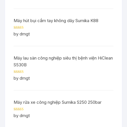
Máy hút bụi cầm tay không dây Sumika K88
Rated
5
out
by dmgt
of 5
Máy lau sàn công nghiệp siêu thị bệnh viện HiClean
S530B
Rated
5
out
by dmgt
of 5
Máy rửa xe công nghiệp Sumika S250 250bar
Rated
5
out
by dmgt
of 5