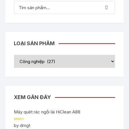
LOẠI SẢN PHẨM
XEM GẦN ĐÂY
Máy quét rác ngồi lái HiClean A88
Rated
5
out
by dmgt
of 5