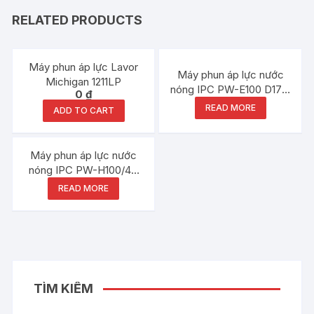
RELATED PRODUCTS
Máy phun áp lực Lavor
Máy phun áp lực nước
Michigan 1211LP
nóng IPC PW-E100 D1712
0
₫
P12 T
READ MORE
ADD TO CART
Máy phun áp lực nước
nóng IPC PW-H100/4P
D1721P T
READ MORE
TÌM KIẾM