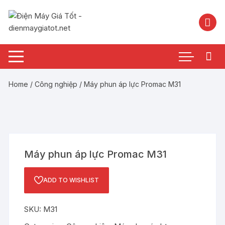
Chuyển
tới
nội
dung
Home
/
Công nghiệp
/ Máy phun áp lực Promac M31
Máy phun áp lực Promac M31
ADD TO WISHLIST
SKU:
M31