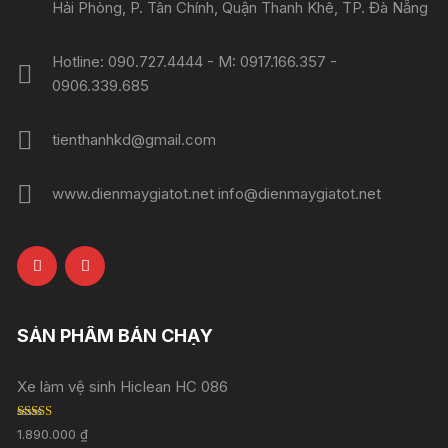
Hải Phòng, P. Tân Chính, Quận Thanh Khê, TP. Đà Nẵng
Hotline: 090.727.4444 - M: 0917.166.357 -
0906.339.685
tienthanhkd@gmail.com
www.dienmaygiatot.net info@dienmaygiatot.net
SẢN PHẨM BÁN CHẠY
Xe làm vệ sinh Hiclean HC 086
Rated
5.00
1.890.000
₫
out of 5