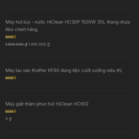
Máy hút bụi - nước HiClean HC30P 1500W 30L thùng nhựa
Abs chính hãng
Rated
5.00
1.990.000
₫
1.910.000
₫
out of 5
Máy lau sàn Kraffer KF60 dùng tiệc cưới xưởng siêu thị
Rated
5.00
out of 5
Máy giặt thảm phun hút HiClean HC602
Rated
5.00
3
₫
out of 5