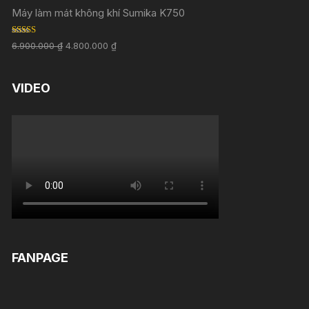
Máy làm mát không khí Sumika K750
Rated
5.00
6.900.000
₫
4.800.000
₫
out of 5
VIDEO
FANPAGE