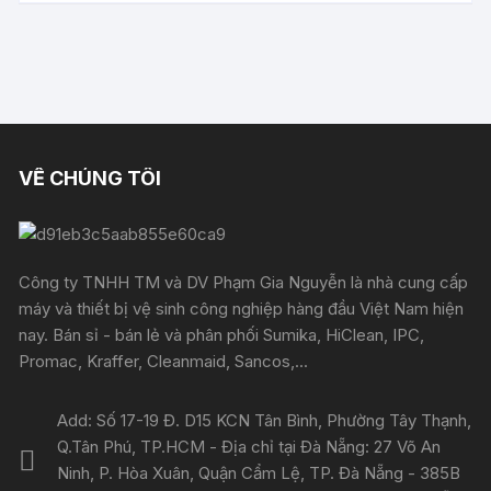
VỀ CHÚNG TÔI
Công ty TNHH TM và DV Phạm Gia Nguyễn là nhà cung cấp
máy và thiết bị vệ sinh công nghiệp hàng đầu Việt Nam hiện
nay. Bán sỉ - bán lẻ và phân phối Sumika, HiClean, IPC,
Promac, Kraffer, Cleanmaid, Sancos,...
Add: Số 17-19 Đ. D15 KCN Tân Bình, Phường Tây Thạnh,
Q.Tân Phú, TP.HCM - Địa chỉ tại Đà Nẵng: 27 Võ An
Ninh, P. Hòa Xuân, Quận Cẩm Lệ, TP. Đà Nẵng - 385B