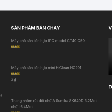
SẢN PHẨM BÁN CHẠY
V
Máy chà sàn liên hợp IPC model CT40 C50
Rated
5.00
out of 5
i
Máy chà sàn liên hợp mini HiClean HC201
Rated
5.00
3
₫
out of 5
F
Đà
Thang nhôm rút đôi chữ A Sumika SK640D 3.2Met
chữ I 6.4Met