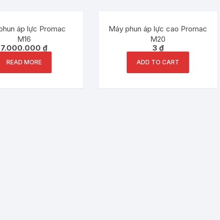
Out of stock
phun áp lực Promac
Máy phun áp lực cao Promac
M16
M20
7.000.000
₫
3
₫
READ MORE
ADD TO CART