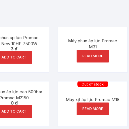
phun áp lực Promac
Máy phun áp lực Promac
 New 10HP 7500W
M31
3
₫
READ MORE
ADD TO CART
Out of stock
un áp lực cao 500bar
Promac M2150
Máy xịt áp lực Promac M18
0
₫
READ MORE
ADD TO CART