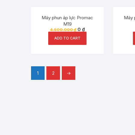
Đang ưu đãi!
Máy phun áp lực Promac
Máy 
M19
0
₫
4.500.000
₫
ADD TO CART
1
2
→