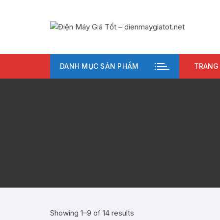
Chuyển
tới
nội
dung
DANH MỤC SẢN PHẨM
TRANG
Showing 1–9 of 14 results