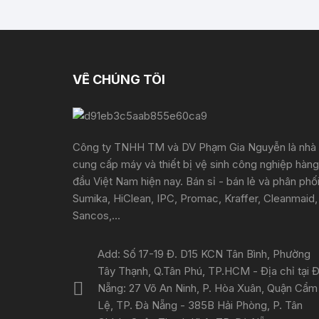
VỀ CHÚNG TÔI
Công ty TNHH TM và DV Phạm Gia Nguyễn là nhà
cung cấp máy và thiết bị vệ sinh công nghiệp hàng
đầu Việt Nam hiện nay. Bán sỉ - bán lẻ và phân phố
Sumika, HiClean, IPC, Promac, Kraffer, Cleanmaid,
Sancos,...
Add: Số 17-19 Đ. D15 KCN Tân Bình, Phường
Tây Thạnh, Q.Tân Phú, TP.HCM - Địa chỉ tại 
Nẵng: 27 Võ An Ninh, P. Hòa Xuân, Quận Cẩm
Lệ, TP. Đà Nẵng - 385B Hải Phòng, P. Tân