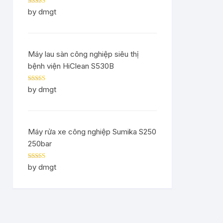
Rated
5
out
by dmgt
of 5
Máy lau sàn công nghiệp siêu thị
bệnh viện HiClean S530B
Rated
5
out
by dmgt
of 5
Máy rửa xe công nghiệp Sumika S250
250bar
Rated
5
out
by dmgt
of 5