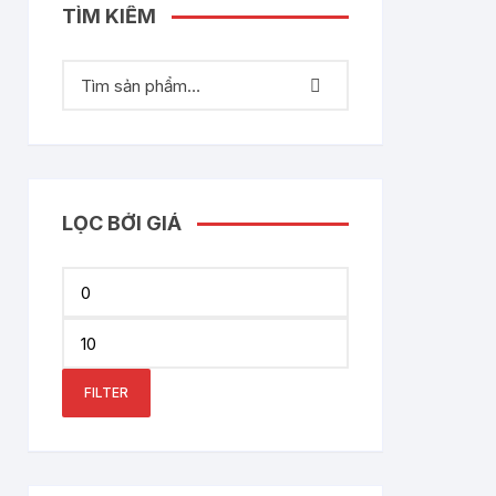
TÌM KIẾM
LỌC BỞI GIÁ
Min
price
Max
price
FILTER