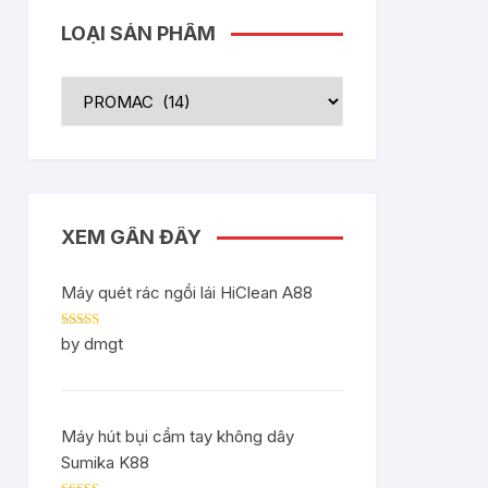
LOẠI SẢN PHẨM
XEM GẦN ĐÂY
Máy quét rác ngồi lái HiClean A88
Rated
5
out
by dmgt
of 5
Máy hút bụi cầm tay không dây
Sumika K88