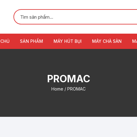
 CHỦ
SẢN PHẨM
MÁY HÚT BỤI
MÁY CHÀ SÀN
M
PROMAC
Home
/ PROMAC