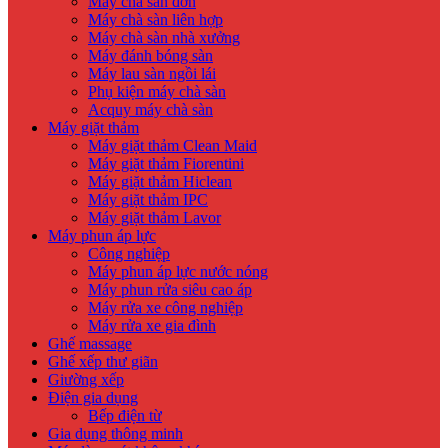
Máy chà sàn đơn
Máy chà sàn liên hợp
Máy chà sàn nhà xưởng
Máy đánh bóng sàn
Máy lau sàn ngồi lái
Phụ kiện máy chà sàn
Acquy máy chà sàn
Máy giặt thảm
Máy giặt thảm Clean Maid
Máy giặt thảm Fiorentini
Máy giặt thảm Hiclean
Máy giặt thảm IPC
Máy giặt thảm Lavor
Máy phun áp lực
Công nghiệp
Máy phun áp lực nước nóng
Máy phun rửa siêu cao áp
Máy rửa xe công nghiệp
Máy rửa xe gia đình
Ghế massage
Ghế xếp thư giãn
Giường xếp
Điện gia dụng
Bếp điện từ
Gia dụng thông minh