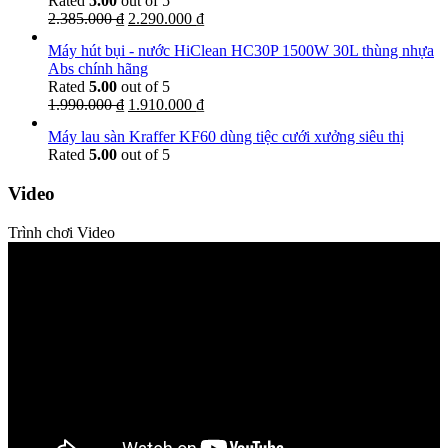
Rated
5.00
out of 5
2.385.000
₫
2.290.000
₫
Máy hút bụi - nước HiClean HC30P 1500W 30L thùng nhựa
Abs chính hãng
Rated
5.00
out of 5
1.990.000
₫
1.910.000
₫
Máy lau sàn Kraffer KF60 dùng tiệc cưới xưởng siêu thị
Rated
5.00
out of 5
Video
Trình chơi Video