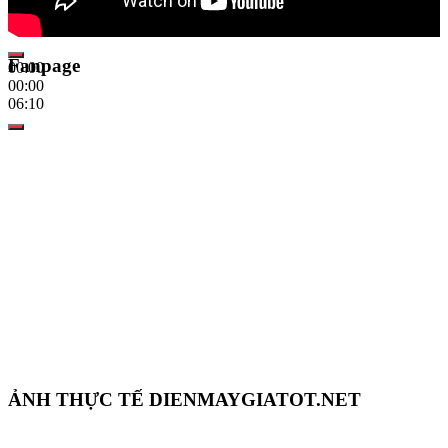
Fanpage
00:00
00:00
06:10
ẢNH THỰC TẾ DIENMAYGIATOT.NET