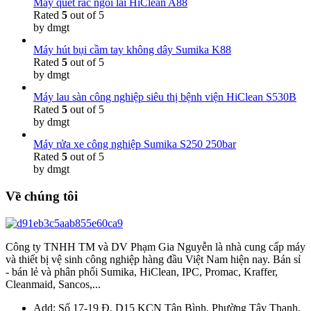
Máy quét rác ngồi lái HiClean A88
Rated
5
out of 5
by dmgt
Máy hút bụi cầm tay không dây Sumika K88
Rated
5
out of 5
by dmgt
Máy lau sàn công nghiệp siêu thị bệnh viện HiClean S530B
Rated
5
out of 5
by dmgt
Máy rửa xe công nghiệp Sumika S250 250bar
Rated
5
out of 5
by dmgt
Về chúng tôi
Công ty TNHH TM và DV Phạm Gia Nguyễn là nhà cung cấp máy
và thiết bị vệ sinh công nghiệp hàng đầu Việt Nam hiện nay. Bán sỉ
- bán lẻ và phân phối Sumika, HiClean, IPC, Promac, Kraffer,
Cleanmaid, Sancos,...
Add: Số 17-19 Đ. D15 KCN Tân Bình, Phường Tây Thạnh,