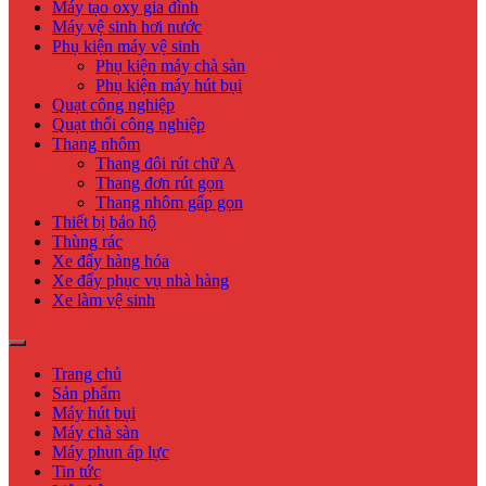
Máy tạo oxy gia đình
Máy vệ sinh hơi nước
Phụ kiện máy vệ sinh
Phụ kiện máy chà sàn
Phụ kiện máy hút bụi
Quạt công nghiệp
Quạt thổi công nghiệp
Thang nhôm
Thang đôi rút chữ A
Thang đơn rút gọn
Thang nhôm gấp gọn
Thiết bị bảo hộ
Thùng rác
Xe đẩy hàng hóa
Xe đẩy phục vụ nhà hàng
Xe làm vệ sinh
Trang chủ
Sản phẩm
Máy hút bụi
Máy chà sàn
Máy phun áp lực
Tin tức