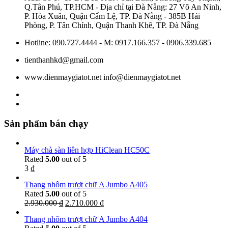
Q.Tân Phú, TP.HCM - Địa chỉ tại Đà Nẵng: 27 Võ An Ninh,
P. Hòa Xuân, Quận Cẩm Lệ, TP. Đà Nẵng - 385B Hải
Phòng, P. Tân Chính, Quận Thanh Khê, TP. Đà Nẵng
Hotline: 090.727.4444 - M: 0917.166.357 - 0906.339.685
tienthanhkd@gmail.com
www.dienmaygiatot.net info@dienmaygiatot.net
Sản phẩm bán chạy
Máy chà sàn liên hợp HiClean HC50C
Rated
5.00
out of 5
3
₫
Thang nhôm trượt chữ A Jumbo A405
Rated
5.00
out of 5
2.930.000
₫
2.710.000
₫
Thang nhôm trượt chữ A Jumbo A404