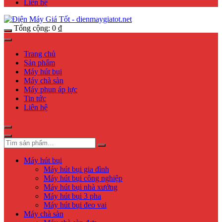
Liên hệ
Tổng cộng:
0
₫
Trang chủ
Sản phẩm
Máy hút bụi
Máy chà sàn
Máy phun áp lực
Tin tức
Liên hệ
Máy hút bụi
Máy hút bụi gia đình
Máy hút bụi công nghiệp
Máy hút bụi nhà xưởng
Máy hút bụi 3 pha
Máy hút bụi đeo vai
Máy chà sàn