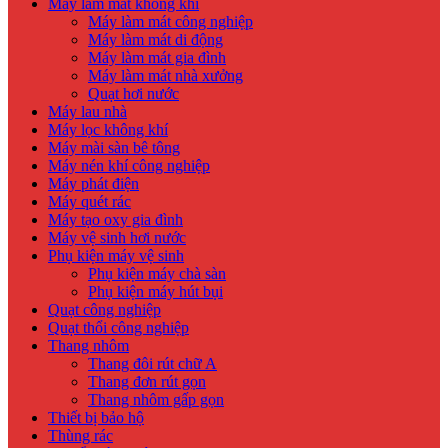
Máy làm mát không khí
Máy làm mát công nghiệp
Máy làm mát di động
Máy làm mát gia đình
Máy làm mát nhà xưởng
Quạt hơi nước
Máy lau nhà
Máy lọc không khí
Máy mài sàn bê tông
Máy nén khí công nghiệp
Máy phát điện
Máy quét rác
Máy tạo oxy gia đình
Máy vệ sinh hơi nước
Phụ kiện máy vệ sinh
Phụ kiện máy chà sàn
Phụ kiện máy hút bụi
Quạt công nghiệp
Quạt thổi công nghiệp
Thang nhôm
Thang đôi rút chữ A
Thang đơn rút gọn
Thang nhôm gấp gọn
Thiết bị bảo hộ
Thùng rác