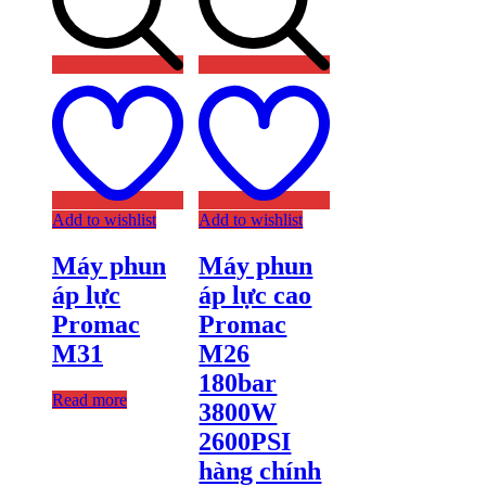
Add to wishlist
Add to wishlist
Máy phun
Máy phun
áp lực
áp lực cao
Promac
Promac
M31
M26
180bar
Read more
3800W
2600PSI
hàng chính