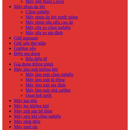
Máy giặt thảm Lavor
Máy phun áp lực
Công nghiệp
Máy phun áp lực nước nóng
Máy phun rửa siêu cao áp
Máy rửa xe công nghiệp
Máy rửa xe gia đình
Ghế massage
Ghế xếp thư giãn
Giường xếp
Điện gia dụng
Bếp điện từ
Gia dụng thông minh
Máy làm mát không khí
Máy làm mát công nghiệp
Máy làm mát di động
Máy làm mát gia đình
Máy làm mát nhà xưởng
Quạt hơi nước
Máy lau nhà
Máy lọc không khí
Máy mài sàn bê tông
Máy nén khí công nghiệp
Máy phát điện
Máy quét rác