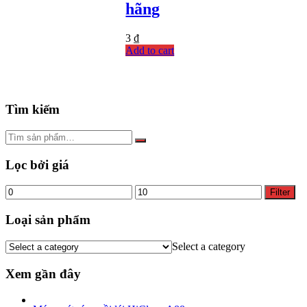
hãng
3
₫
Add to cart
Tìm kiếm
Lọc bởi giá
Min
Max
Filter
price
price
Loại sản phẩm
Select a category
Xem gần đây